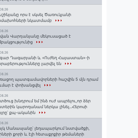
08.26
շինյանը որս է սկսել Ծառուկյանի
ամախոհների նկատմամբ
08.26
վան Վարդանյանը մեկուսացած է
բակցությունից
08.26
գար Ղազարյանի և «Ուժեղ Հայաստան»-ի
րաբերությունները լարվել են
08.26
ռացող պատգամավորների հաշվին 5 մլն դրամ
ւմար է փոխանցվել
08.26
տծուց խնդրում եմ ինձ ուժ ապրելու,որ ձեր
տերին կարողանամ ներկա լինել․․․Հերոսի
յրը՝ քպ-ականին
08.26
յկ Մանասյանը՝ լեղապարկում նստվածքի,
իների քորի և էլի հետաքրքիր թեմաների