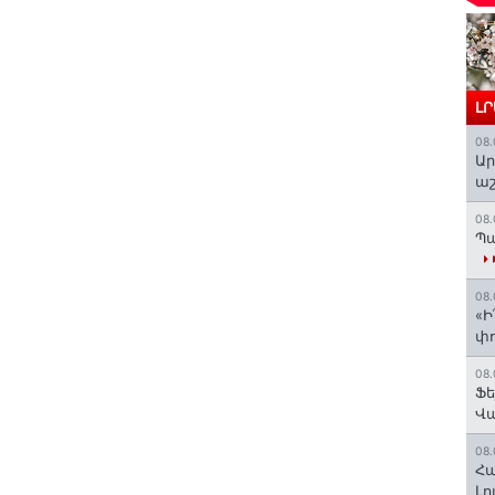
Լ
08.
Ար
աշ
08.
Պա
08.
«Ի
փո
08.
Ֆե
Վ
08.
Հա
Լո