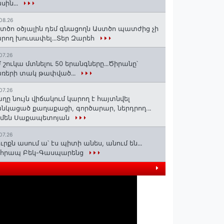
սին․․․
08.26
տծո օծյալին դեմ գնացողն Աստծո պատժից չի
րող խուսափել․․․Տեր Զարեհ
07.26
 շուկա մտնելու 50 երանգները․․․Ծիրանը՝
ռերի տակ թափված․․․
07.26
ղը նույն վիճակում կարող է հայտնվել
նկացած քաղաքացի, գործարար, ներդրող.․․
րմեն Սաքապետոյան
07.26
ւրքն ասում ա՝ էս պիտի անես, անում են․․․
ոհրապ Բեկ-Գասպարենց