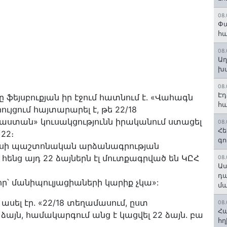
08.
Փա
հ
08.
Աղ
խմ
08.
Էդ
 ֆեյսբուքյան իր էջում հատնում է․ «Վահագն
հա
ւյցում հայտարարել է, թե 22/18
ստան» կուսակցությունն իրականում ստացել
08.
Հե
 22։
գո
ասի պաշտոնական արձանագրության
 հենց այդ 22 ձայներն էլ մուտքագրված են ԿԸՀ
08.
Աս
դա
՝ մանիպուլյացիաների կարիք չկա»:
մա
սել էր. «22/18 տեղամասում, ըստ
08.
Հա
ձայն, համակարգում անց է կացվել 22 ձայն. բա
հղ