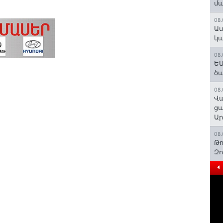
մա
08.
Աս
կա
08.
ԵՄ
ծա
08.
Վա
ցա
Ա
08.
Թո
Զ