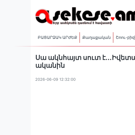
ԲԱՑԱՐՁԱԿ ԱՐԺԵՔ
Քաղաքական
Շոու-բիզ
Սա ակնհայտ սուտ է...Իվետ
ականին
2026-06-09 12:32:00