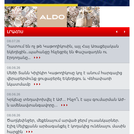
ԼՐԱՀՈՍ
08.07.26
Դատում են ոչ թե Կաթողիկոսին, այլ Հայ Առաքելական
եկեղեցին․․․պահանջը հնչեցրել են Փաշազադեն ու
Էրդողանը․․․
08.06.26
Մեծի Տանն Կիլիկիո Կաթողիկոսը կոչ է անում հարգալից
վերաբերմունք ցուցաբերել Եկեղեցու և Վեհափառի
նկատմամբ
08.06.26
Կրկեսը տեղափոխվել է ԱԺ... Ինչո՞ւ է այս գումարման ԱԺ-
ն ամենավտանգավորը...
08.06.26
Ծաղկեփնջեր, մեքենայում արված ջերմ լուսանկարներ.
Էլիզ Մելիքյանն արձագանքել է կողակից ունենալու մասին
հարցին