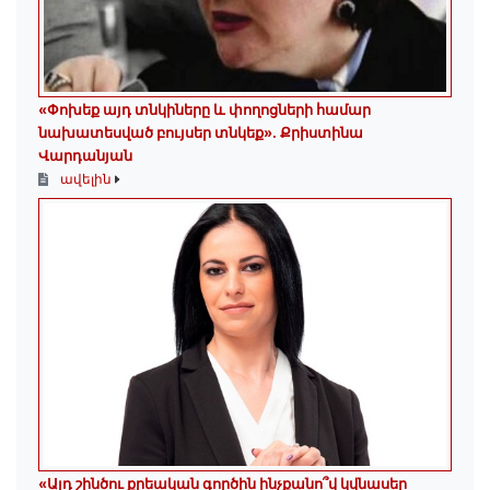
«Փոխեք այդ տնկիները և փողոցների համար
նախատեսված բույսեր տնկեք». Քրիստինա
Վարդանյան
ավելին
«Այդ շինծու քրեական գործին ինչքանո՞վ կվնասեր