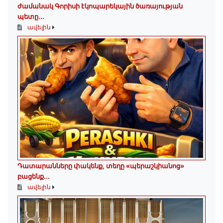
ժամանակ Գորիսի էկոպարեկային ծառայության
պետը...
ավելին
Դատարանները փակենք, տեղը «պերաշկիանոց»
բացենք․․․
ավելին