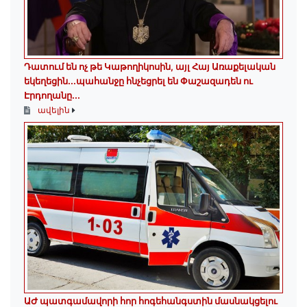
Դատում են ոչ թե Կաթողիկոսին, այլ Հայ Առաքելական
եկեղեցին․․․պահանջը հնչեցրել են Փաշազադեն ու
Էրդողանը․․․
ավելին
ԱԺ պատգամավորի հոր հոգեհանգստին մասնակցելու