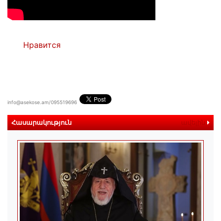
Нравится
info@asekose.am/095519696
Հասարակություն
ավելին