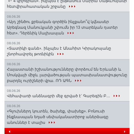
«- 4 կիլոգրամ». ինչպես է ընթանում Մարիա Մաթևոսյանի
հետվիրահատական շրջանը
08.06.26
«Այդ շինծու քրեական գործին ինչքանո՞վ կվնասեր
Արեգնազ Մանուկյանի շփումն իր 13 տարեկան դստեր
հետ»․ Դերենիկ Մալխասյան
08.06.26
«Տատիկի գանձ». ինչպես է Անահիտ Կիրակոսյանը
շնորհավորել թոռնիկին
08.06.26
Հայաստանի իշխանությունները փորձում են Երևանի և
Մոսկվայի միջև լարվածության պատասխանատվությունը
բարդել ուրիշների վրա. ՌԴ ԱԳՆ
08.06.26
Վեհափառի անձնագրի մեջ գրված է՝ Գարեգին Բ...
08.06.26
«Գլուխներդ կուտեն, ծախեք, փախեք»․ Բոնուսի
ինքնասպան եղած սեփականատիրոջ աներձագը
անուններ է տալիս