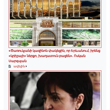
«Ծառուկյանի կազինոն փակեցին, որ Երևանում, իրենց
«կրիշայի» ներքո, խաղատուն բացեն»․ Ոսկան
Սարգսյան
ավելին