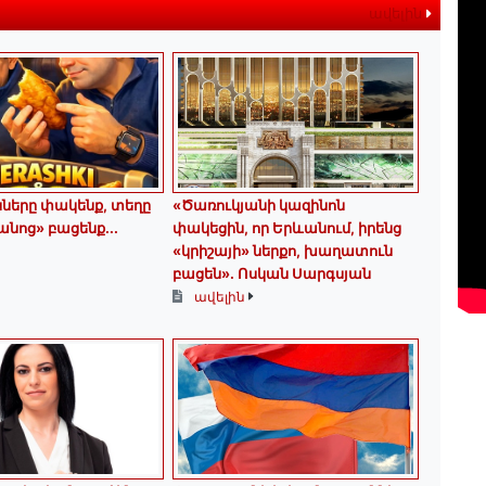
ավելին
երը փակենք, տեղը
«Ծառուկյանի կազինոն
նոց» բացենք․․․
փակեցին, որ Երևանում, իրենց
«կրիշայի» ներքո, խաղատուն
բացեն»․ Ոսկան Սարգսյան
ավելին