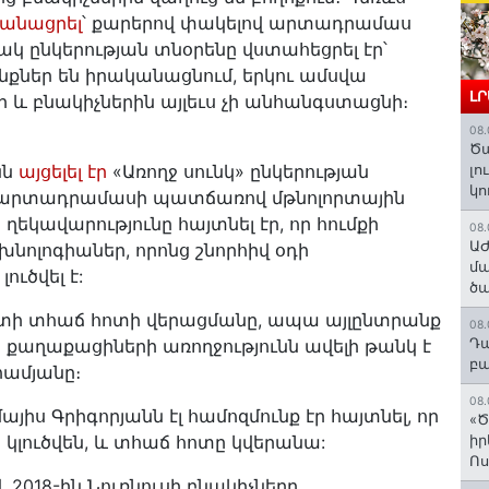
կանացրել
՝ քարերով փակելով արտադրամաս
 ընկերության տնօրենը վստահեցրել էր՝
ներ են իրականացնում, երկու ամսվա
Լ
 և բնակիչներին այլեւս չի անհանգստացնի։
08.
Ծա
նն
այցելել էր
«Առողջ սունկ» ընկերության
լո
կո
 արտադրամասի պատճառով մթնոլորտային
եկավարությունը հայտնել էր, որ հումքի
08.
ԱԺ
նոլոգիաներ, որոնց շնորհիվ օդի
մա
ւծվել է:
ծա
աստի տհաճ հոտի վերացմանը, ապա այլընտրանք
08.
Դա
 քաղաքացիների առողջությունն ավելի թանկ է
բա
համյանը։
08.
 Գրիգորյանն էլ համոզմունք էր հայտնել, որ
«Ծ
կլուծվեն, և տհաճ հոտը կվերանա:
իր
Ո
 2018-ին Նուռնուսի բնակիչները