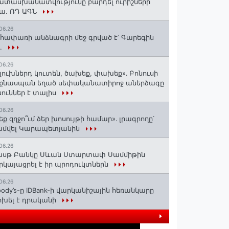
տասխանատվությունը բարդել ուրիշների
ա. ՌԴ ԱԳՆ
06.26
հափառի անձնագրի մեջ գրված է՝ Գարեգին
..
06.26
լուխներդ կուտեն, ծախեք, փախեք»․ Բոնուսի
նքնասպան եղած սեփականատիրոջ աներձագը
ուններ է տալիս
06.26
եք զղջո՞ւմ ձեր խոսույթի համար»․ լրագրողը՝
ամվել Կարապետյանին
06.26
ասթ Բանկը Սևան Ստարտափ Սամմիթին
րկայացրել է իր պրոդուկտներն
06.26
ody’s-ը IDBank-ի վարկանիշային հեռանկարը
խել է դրականի