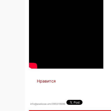
Нравится
info@asekose.am/095519696