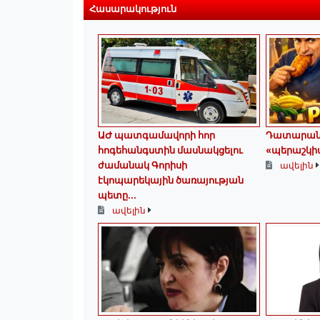
Հասարակություն
ԱԺ պատգամավորի հոր
Դատարանն
հոգեհանգստին մասնակցելու
«պերաշկիա
ժամանակ Գորիսի
ավելին
էկոպարեկային ծառայության
պետը...
ավելին