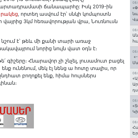
08.
ի արտադրամասի ճանապարհը: Իսկ 2019-ին
«Փ
արակեց
, որտեղ ասվում էր՝ սնկի կոմպոստն
նա
Վ
ի վայրից 3կմ հեռավորության վրա, Նուռնուսն
08.
Ան
 նշում է՝ թեև մի քանի տարի առաջ
հ
նակավայրում նորից նույն վատ օդն է։
08.
«-
՛ գիշերը։ Հնարավոր չի շնչել, լուսամուտ բացել
Մ
 ենք ունենում, մեկ էլ նենց ա հոտը տալիս, որ
08.
նդհատ բողոքել ենք, հիմա հույսներս
«Ա
գինան։
Ար
դս
08.
«Տ
Կի
08.
Հա
Եր