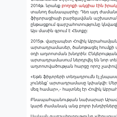
2014թ. նրանք
բողոքի ակցիա էին իրա
տանող ճանապարհը։ Դեռ այդ ժամանակ
ֆիլտրացիայի բարելավման աշխատանք
ընթացքում գարշահոտությունը կնվազի
Այս մասին գրում է Հետքը:
2015թ. վարչապետ Հովիկ Աբրահամյա
արտադրամասեր, ծանոթացել հումքի
օդի աղտոտման խնդրին: Ընկերության ղ
արտադրամասում ներդրվել են նոր տեխ
աղտոտվածության հարցը որոշ չափով լո
«Եթե ֆիլտրերի տեղադրումն էլ չնպ
չունենք՝ արտադրամասը կփակվի: Մեր
մեզ համար»,- հայտնել էր Հովիկ Աբրա
Բնապահպանության նախարար Արամայիս
կարճ ժամանակ անց բոլոր խնդիրները 
Սակայն գարշահոտությունը չվերացավ,