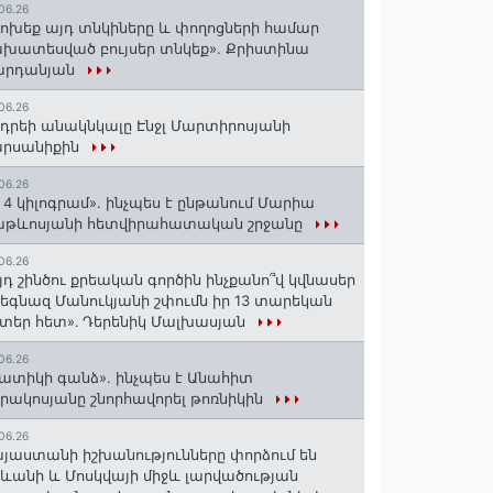
06.26
ոխեք այդ տնկիները և փողոցների համար
խատեսված բույսեր տնկեք». Քրիստինա
արդանյան
06.26
դրեի անակնկալը Էնջլ Մարտիրոսյանի
արսանիքին
06.26
 4 կիլոգրամ». ինչպես է ընթանում Մարիա
աթևոսյանի հետվիրահատական շրջանը
06.26
յդ շինծու քրեական գործին ինչքանո՞վ կվնասեր
եգնազ Մանուկյանի շփումն իր 13 տարեկան
տեր հետ»․ Դերենիկ Մալխասյան
06.26
ատիկի գանձ». ինչպես է Անահիտ
րակոսյանը շնորհավորել թոռնիկին
06.26
յաստանի իշխանությունները փորձում են
ևանի և Մոսկվայի միջև լարվածության