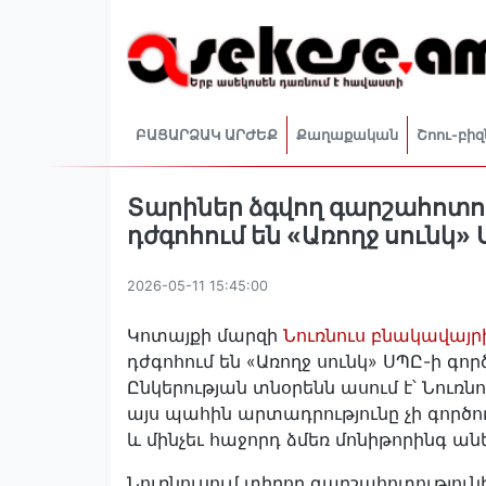
ԲԱՑԱՐՁԱԿ ԱՐԺԵՔ
Քաղաքական
Շոու-բիզ
Տարիներ ձգվող գարշահոտու
դժգոհում են «Առողջ սունկ» 
2026-05-11 15:45:00
Կոտայքի մարզի
Նուռնուս բնակավայր
դժգոհում են «Առողջ սունկ» ՍՊԸ-ի գ
Ընկերության տնօրենն ասում է՝ Նուռն
այս պահին արտադրությունը չի գործու
և մինչեւ հաջորդ ձմեռ մոնիթորինգ ան
Նուռնուսում տիրող գարշահոտությունի