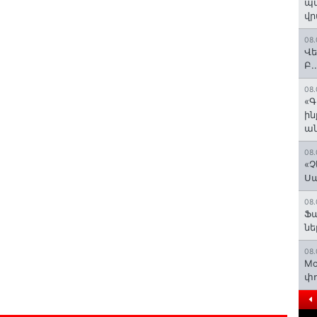
պա
վր
08.
Վե
Բ.
08.
«Գ
ի
ան
08.
«Չ
Ս
08.
Ֆ
նե
08.
Mo
փո