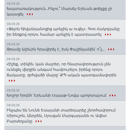
08.09.26
Խայտառակություն․․․Ինչու՞ Մարսել-Երևան թռիչքը չի
կայացել
08.09.26
«Ֆելոն հիվանդանոցից պոնչիկ ա ուզել». Գոռ Հակոբյանը
իր ձեռքով որդու համար պոնչիկ է պատրաստել
08.09.26
Թրամը Ալիևին հրավիրել է, իսկ Փաշինյանին՝ ո՞չ․․․
08.08.26
Հիշեք, տիկին․ կան մայրեր, որ հնարավորություն չեն
ունեցել վերջին անգամ համբուրելու իրենց որդու
ճակատը. զոհվածի մայրը՝ ՔՊ-ական պատգամավորին
08.08.26
Խոշոր հրդեհ՝ Երևանի Սայաթ-Նովա պողոտայում
08.08.26
Ինչպես են Նունե Եսայանի տարեդարձը շնորհավորում
Սիրուշոն, Անդրեն, Սյուզան Մարգարյանն ու Ավետ
Բարսեղյանը