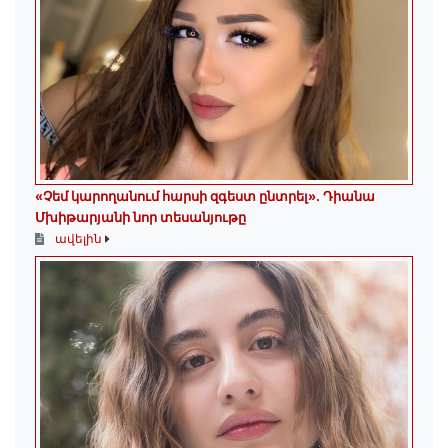
«Չեմ կարողանում հարսի զգեստ ընտրել». Դիանա
Մխիթարյանի նոր տեսանյութը
ավելին