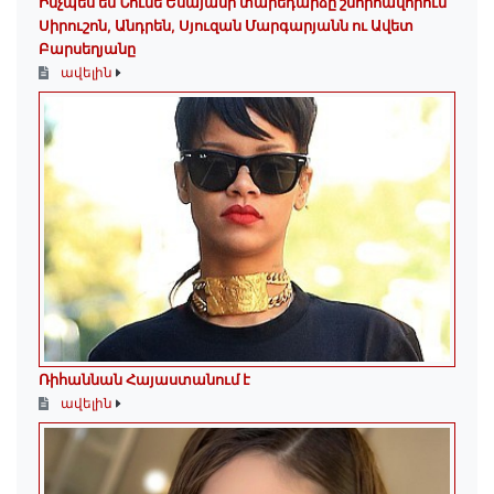
Ինչպես են Նունե Եսայանի տարեդարձը շնորհավորում
Սիրուշոն, Անդրեն, Սյուզան Մարգարյանն ու Ավետ
Բարսեղյանը
ավելին
Ռիհաննան Հայաստանում է
ավելին