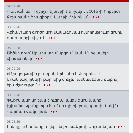
08.09.26
«Վստահ եմ՝ ի վերջո, կյանքի է կոչվելու 2001թ-ի Ռոբերտ
Քոչարյանի ծրագիրը». Նաիրի Հոխիկյան
08.09.26
Վեհափառի գործի նոր մակագրման ընտրությունը երկու
դատավորի միջև է
08.09.26
Ծեծկռտուք՝ Արարատի մարզում. կան 10-ից ավելի
վիրավորներ
08.09.26
«Մշակութային բարդակ Երևանի կենտրոնում...
Աղանդավորների քարոզից մինչև` ամենաէժան ռաբիզ
երաժշտություն»
08.09.26
Փաշինյանը մի բան է ուզում՝ ամեն գնով պահել
իշխանությունը, որի համար պիտի բավարարի Ալիևին․․․
Վարդան Հակոբյան
08.09.26
Նիկոլը հոնարարը տվել է եղբորս․․․Արփի Սիրադեղյան