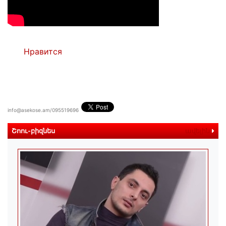
Нравится
info@asekose.am/095519696
Շոու-բիզնես
ավելին