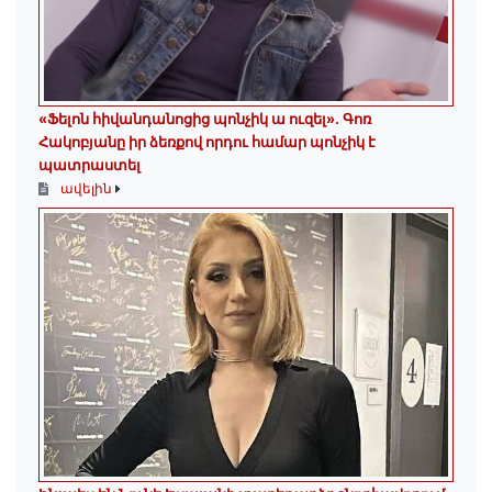
«Ֆելոն հիվանդանոցից պոնչիկ ա ուզել». Գոռ
Հակոբյանը իր ձեռքով որդու համար պոնչիկ է
պատրաստել
ավելին