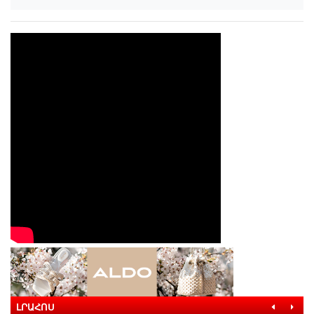
ԼՐԱՀՈՍ