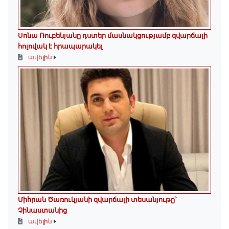
Սոնա Ռուբենյանը դստեր մասնակցությամբ զվարճալի
հոլովակ է հրապարակել
ավելին
Միհրան Ծառուկյանի զվարճալի տեսանյութը՝
Չինաստանից
ավելին