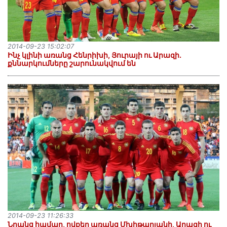
2014-09-23 15:02:07
Ինչ կլինի առանց Հենրիխի, Յուրայի ու Արազի.
քննարկումները շարունակվում են
2014-09-23 11:26:33
Նրանց համար, ովքեր առանց Մխիթարյանի, Արազի ու