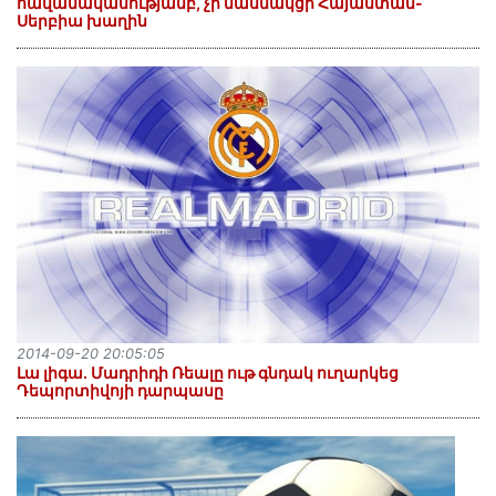
հավանականությամբ, չի մասնակցի Հայաստան-
Սերբիա խաղին
2014-09-20 20:05:05
Լա լիգա. Մադրիդի Ռեալը ութ գնդակ ուղարկեց
Դեպորտիվոյի դարպասը