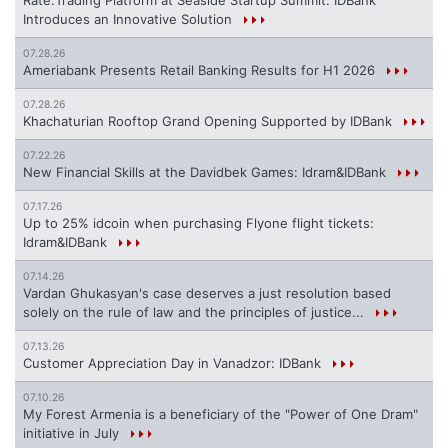
Rate.Trading Platform at Seaside Startup Summit: IDBank
Introduces an Innovative Solution
07.28.26
Ameriabank Presents Retail Banking Results for H1 2026
07.28.26
Khachaturian Rooftop Grand Opening Supported by IDBank
07.22.26
New Financial Skills at the Davidbek Games: Idram&IDBank
07.17.26
Up to 25% idcoin when purchasing Flyone flight tickets:
Idram&IDBank
07.14.26
Vardan Ghukasyan's case deserves a just resolution based
solely on the rule of law and the principles of justice...
07.13.26
Customer Appreciation Day in Vanadzor: IDBank
07.10.26
My Forest Armenia is a beneficiary of the "Power of One Dram"
initiative in July