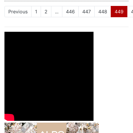
(cur
Previous
1
2
...
446
447
448
449