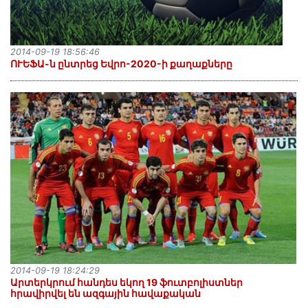
2014-09-19 18:56:46
ՈՒԵՖԱ-ն ընտրեց Եվրո-2020-ի քաղաքները
2014-09-19 18:24:29
Արտերկրում հանդես եկող 19 ֆուտբոլիստներ
հրավիրվել են ազգային հավաքական