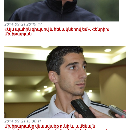
2014-09-21 20:19:47
«Այս պահին գիպսով և հենակներով եմ». Հենրիխ
Մխիթարյան
2014-09-21 15:36:11
Մխիթարյանը վնասվածք ունի և, ամենայն