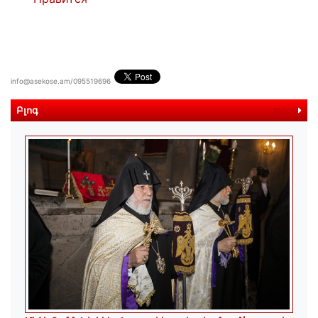
info@asekose.am/095519696
Բլոգ
more