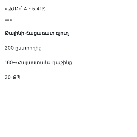
«ԱԺԲ»՝ 4 - 5.41%
***
Թալինի Հացառատ գյուղ
200 ընտրողից
160-«Հայաստան» դաշինք
20-ՔՊ