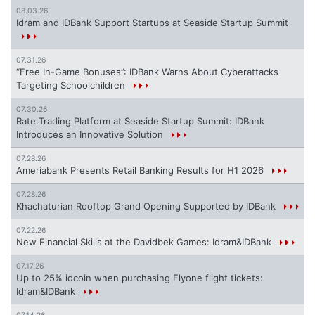
08.03.26
Idram and IDBank Support Startups at Seaside Startup Summit
07.31.26
“Free In-Game Bonuses”: IDBank Warns About Cyberattacks
Targeting Schoolchildren
07.30.26
Rate.Trading Platform at Seaside Startup Summit: IDBank
Introduces an Innovative Solution
07.28.26
Ameriabank Presents Retail Banking Results for H1 2026
07.28.26
Khachaturian Rooftop Grand Opening Supported by IDBank
07.22.26
New Financial Skills at the Davidbek Games: Idram&IDBank
07.17.26
Up to 25% idcoin when purchasing Flyone flight tickets:
Idram&IDBank