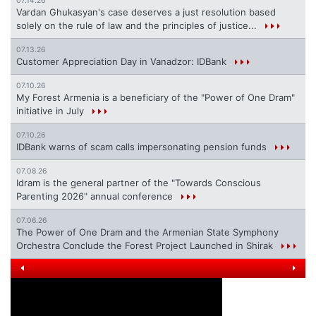
07.14.26
Vardan Ghukasyan's case deserves a just resolution based
solely on the rule of law and the principles of justice...
07.13.26
Customer Appreciation Day in Vanadzor: IDBank
07.10.26
My Forest Armenia is a beneficiary of the "Power of One Dram"
initiative in July
07.10.26
IDBank warns of scam calls impersonating pension funds
07.08.26
Idram is the general partner of the "Towards Conscious
Parenting 2026" annual conference
07.06.26
The Power of One Dram and the Armenian State Symphony
Orchestra Conclude the Forest Project Launched in Shirak