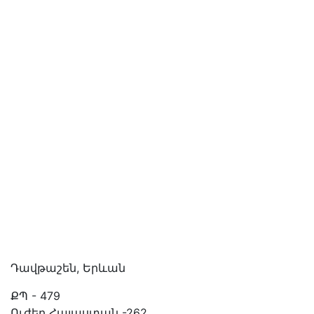
Դավթաշեն, Երևան
ՔՊ - 479
Ուժեղ Հայաստան -262