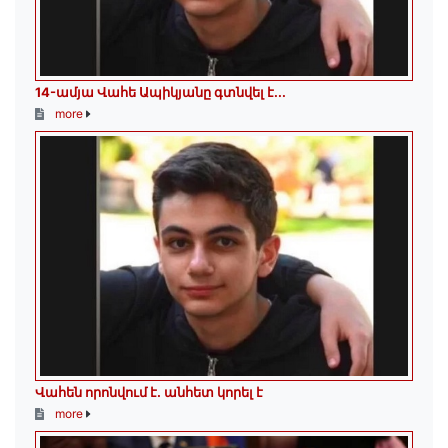
14-ամյա Վահե Ապիկյանը գտնվել է...
more
Վահեն որոնվում է․ անհետ կորել է
more