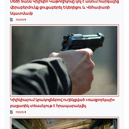
Մեծի Տանն Կիլիկիո Կաթողիկոսը կոչ է անում հարգալից
վերաբերմունք ցուցաբերել Եկեղեցու և Վեհափառի
նկատմամբ
more
Կիլիկիայում կրակոցներով ուղեկցված «ռազբորկայի»
բացառիկ տեսանյութ է հրապարակվել
more