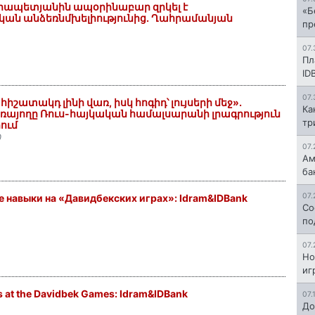
րապետյանին ապօրինաբար զրկել է
«Б
ն անձեռնմխելիությունից. Ղահրամանյան
пр
07.
Пл
ID
07.
հիշատակդ լինի վառ, իսկ հոգիդ՝ լույսերի մեջ».
Ка
այողը Ռուս-հայկական համալսարանի լրագրություն
тр
րում
0
07.
Ам
ба
07.
 навыки на «Давидбекских играх»: Idram&IDBank
Со
по
07.
Но
иг
ls at the Davidbek Games: Idram&IDBank
07.
До