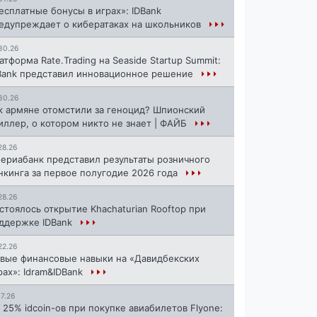
есплатные бонусы в играх»: IDBank
едупреждает о кибератаках на школьников
30.26
атформа Rate.Trading на Seaside Startup Summit:
Bank представил инновационное решение
30.26
к армяне отомстили за геноцид? Шпионский
иллер, о котором никто не знает | ФАЙБ
28.26
ериабанк представил результаты розничного
нкинга за первое полугодие 2026 года
28.26
стоялось открытие Khachaturian Rooftop при
ддержке IDBank
22.26
вые финансовые навыки на «Давидбекских
рах»: Idram&IDBank
17.26
 25% idcoin-ов при покупке авиабилетов Flyone: