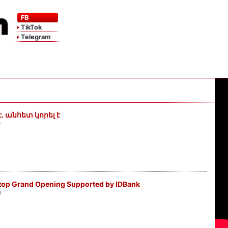
FB
TikTok
Telegram
․ անհետ կորել է
0
top Grand Opening Supported by IDBank
0