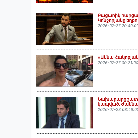
Բացառիկ հարցազր
Կոնջորյանը եղբո
2026-07-27 20:40:0
«Աննա Հակոբյանը
2026-07-27 00:21:0
Նախարարը շատ «
կապված․ Ժաննա
2026-07-23 08:46:0