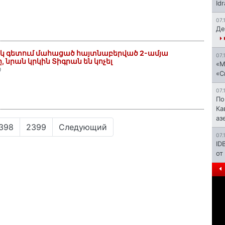
Id
07.
Де
իկ գետում մահացած հայտնաբերված 2-ամյա
07.
, նրան կրկին Տիգրան են կոչել
«М
0
«С
07.
По
Ка
аз
398
2399
Следующий
07.
ID
от