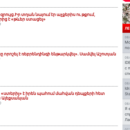
ույց.Իր տղան նայում էր աչքերիս ու թքում,
րից է «թևեր ստացել»
0
ЛЕ
08.
Mo
по
 որոշել է ռեբրենդինգի ենթարկվել». Սամվել Աշոտյան
08.
0
ID
с 
сп
08.
Id
ստերիլ» է իրեն պահում մահվան դեպքերի հետ
St
 Ալեքսանյան
0
08.
Я 
сп
Л
07.