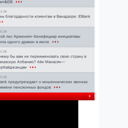
ram&IDB
13.26
нь благодарности клиентам в Ванадзоре: IDBank
10.26
ой лес Армения»-бенефициар инициативы
ила одного драма» в июле
10.26
чему бы вам не переименовать свою страну в
вказскую Албанию? Айк Манасян—
ербайджанцам
10.26
Bank предупреждает о мошеннических звонках
 имени пенсионных фондов