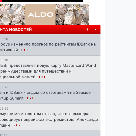
НТА НОВОСТЕЙ
06.26
ody’s изменило прогноз по рейтингам IDBank на
зитивный
05.26
Bank представляет новую карту Mastercard World
преимуществами для путешествий и
ециальной акцией
03.26
ram и IDBank - рядом со стартапами на Seaside
artup Summit
03.26
ему прямым текстом сказал, что его выходка
ровоцирует еврейских экстремистов...Александр
апшин
31.26