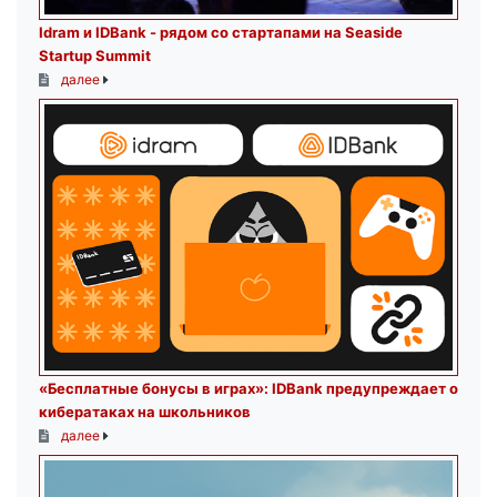
Idram и IDBank - рядом со стартапами на Seaside
Startup Summit
далее
«Бесплатные бонусы в играх»: IDBank предупреждает о
кибератаках на школьников
далее