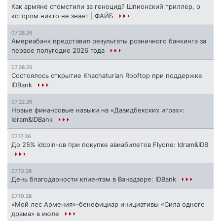
Как армяне отомстили за геноцид? Шпионский триллер, о
котором никто не знает | ФАЙБ
07.28.26
Америабанк представил результаты розничного банкинга за
первое полугодие 2026 года
07.28.26
Состоялось открытие Khachaturian Rooftop при поддержке
IDBank
07.22.26
Новые финансовые навыки на «Давидбекских играх»:
Idram&IDBank
07.17.26
До 25% idcoin-ов при покупке авиабилетов Flyone: Idram&IDB
07.13.26
День благодарности клиентам в Ванадзоре: IDBank
07.10.26
«Мой лес Армения»-бенефициар инициативы «Сила одного
драма» в июле