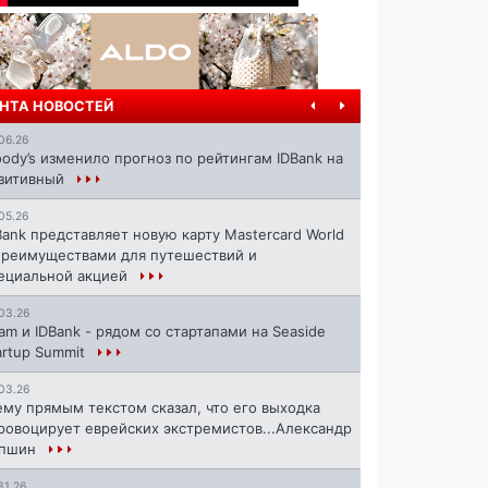
НТА НОВОСТЕЙ
06.26
ody’s изменило прогноз по рейтингам IDBank на
зитивный
05.26
Bank представляет новую карту Mastercard World
преимуществами для путешествий и
ециальной акцией
03.26
ram и IDBank - рядом со стартапами на Seaside
artup Summit
03.26
ему прямым текстом сказал, что его выходка
ровоцирует еврейских экстремистов...Александр
апшин
31.26