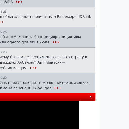
ram&IDB
13.26
нь благодарности клиентам в Ванадзоре: IDBank
10.26
ой лес Армения»-бенефициар инициативы
ила одного драма» в июле
10.26
чему бы вам не переименовать свою страну в
вказскую Албанию? Айк Манасян—
ербайджанцам
Следующий
10.26
Bank предупреждает о мошеннических звонках
 имени пенсионных фондов