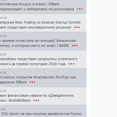
есплатные бонусы в играх»: IDBank
едупреждает о кибератаках на школьников
30.26
атформа Rate.Trading на Seaside Startup Summit:
Bank представил инновационное решение
30.26
к армяне отомстили за геноцид? Шпионский
иллер, о котором никто не знает | ФАЙБ
28.26
ериабанк представил результаты розничного
нкинга за первое полугодие 2026 года
28.26
стоялось открытие Khachaturian Rooftop при
ддержке IDBank
22.26
вые финансовые навыки на «Давидбекских
рах»: Idram&IDBank
17.26
 25% idcoin-ов при покупке авиабилетов Flyone: