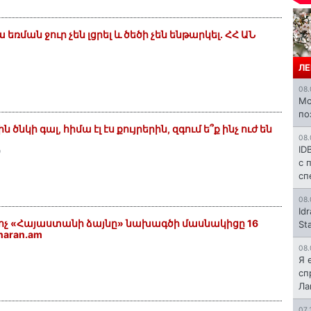
 եռման ջուր չեն լցրել և ծեծի չեն ենթարկել. ՀՀ ԱՆ
ЛЕ
08.
Mo
по
նկի գալ, հիմա էլ էս քույրերին, զգում ե՞ք ինչ ուժ են
08.
ID
9
с 
сп
08.
Id
՞ ոչ «Հայաստանի ձայնը» նախագծի մասնակիցը 16
St
naran.am
08.
Я 
сп
Л
07.