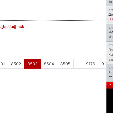
Id
07.
Де
չեր կնվիրեն
07.
«М
«С
07.
По
Ка
аз
(current)
501
8502
8503
8504
8505
...
9176
9177
07.
ID
от