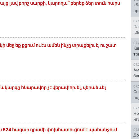
բայց լավ բորշ սարքի, կարողա՞ բերեք ձեր տուն հարս
«Б
пр
07.
Пл
ID
07.
ի մեջ եք քցում ու էս ամեն ինչը տրաքելու է, ու շատ
Ка
тр
07.
Ам
ба
07.
ակարգը հնարավոր չէ վերափոխել, վերաձևել
Со
по
07.
Но
иг
մլն 524 հազար դրամի փոխհատուցում է պահանջում
07.
До