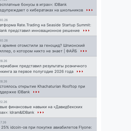
есплатные бонусы в играх»: IDBank
едупреждает о кибератаках на школьников
30.26
атформа Rate.Trading на Seaside Startup Summit:
Bank представил инновационное решение
30.26
к армяне отомстили за геноцид? Шпионский
иллер, о котором никто не знает | ФАЙБ
28.26
ериабанк представил результаты розничного
нкинга за первое полугодие 2026 года
28.26
стоялось открытие Khachaturian Rooftop при
ддержке IDBank
22.26
вые финансовые навыки на «Давидбекских
рах»: Idram&IDBank
17.26
 25% idcoin-ов при покупке авиабилетов Flyone: