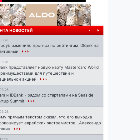
НТА НОВОСТЕЙ
06.26
ody’s изменило прогноз по рейтингам IDBank на
зитивный
05.26
Bank представляет новую карту Mastercard World
преимуществами для путешествий и
ециальной акцией
03.26
ram и IDBank - рядом со стартапами на Seaside
artup Summit
03.26
ему прямым текстом сказал, что его выходка
ровоцирует еврейских экстремистов...Александр
апшин
31.26