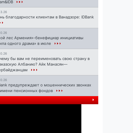
ram&IDB
13.26
нь благодарности клиентам в Ванадзоре: IDBank
10.26
ой лес Армения»-бенефициар инициативы
ила одного драма» в июле
10.26
чему бы вам не переименовать свою страну в
вказскую Албанию? Айк Манасян—
ербайджанцам
й
10.26
Bank предупреждает о мошеннических звонках
 имени пенсионных фондов