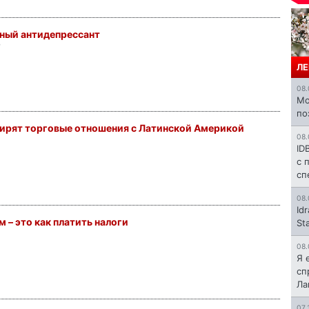
ный антидепрессант
2
ЛЕ
08.
Mo
по
ирят торговые отношения с Латинской Америкой
08.
ID
с 
сп
08.
Id
 – это как платить налоги
St
08.
Я 
сп
Л
07.