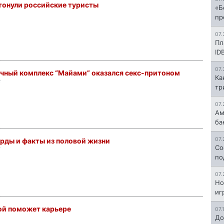
утонули российские туристы
«Б
пр
07.
Пл
ID
07.
ичный комплекс “Майами” оказался секс-притоном
Ка
3
тр
07.
Ам
ба
07.
рды и факты из половой жизни
Со
5
по
07.
Но
иг
ой поможет карьере
07.
До