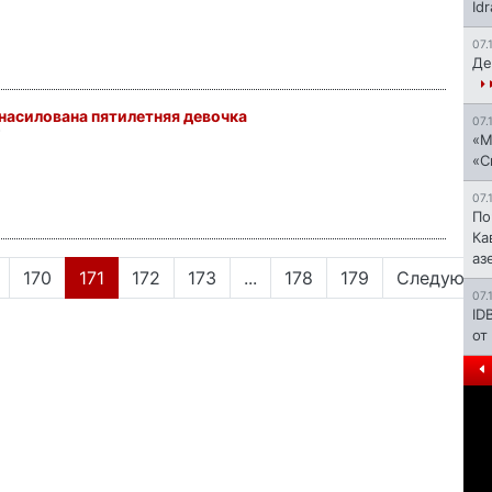
Id
07.
Де
насилована пятилетняя девочка
07.
1
«М
«С
07.
По
Ка
аз
(current)
170
171
172
173
...
178
179
Следующи
07.
ID
от