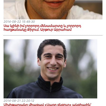
2014-08-22 15:49:30
Սա կլինի իմ չորրորդ մենամարտը և չորրորդ
հաղթանակը Քիլում. Արթուր Աբրահամ
2014-08-21 22:20:12
Մխիթարյանը միացավ «Սառը ցնցուղ» ակցիային՝