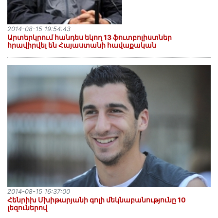
2014-08-15 19:54:43
Արտերկրում հանդես եկող 13 ֆուտբոլիստներ
հրավիրվել են Հայաստանի հավաքական
2014-08-15 16:37:00
Հենրիխ Մխիթարյանի գոլի մեկնաբանությունը 10
լեզուներով