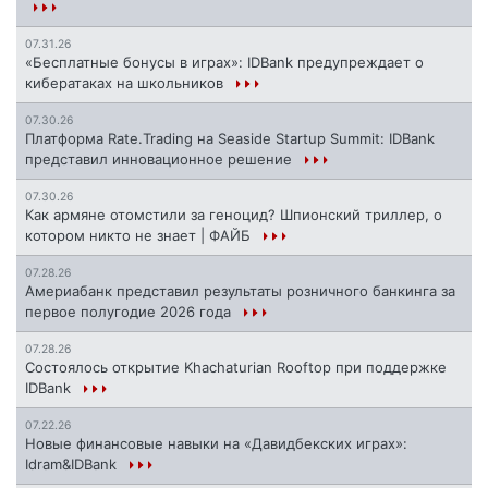
07.31.26
«Бесплатные бонусы в играх»: IDBank предупреждает о
кибератаках на школьников
07.30.26
Платформа Rate.Trading на Seaside Startup Summit: IDBank
представил инновационное решение
07.30.26
Как армяне отомстили за геноцид? Шпионский триллер, о
котором никто не знает | ФАЙБ
07.28.26
Америабанк представил результаты розничного банкинга за
первое полугодие 2026 года
07.28.26
Состоялось открытие Khachaturian Rooftop при поддержке
IDBank
07.22.26
Новые финансовые навыки на «Давидбекских играх»:
Idram&IDBank