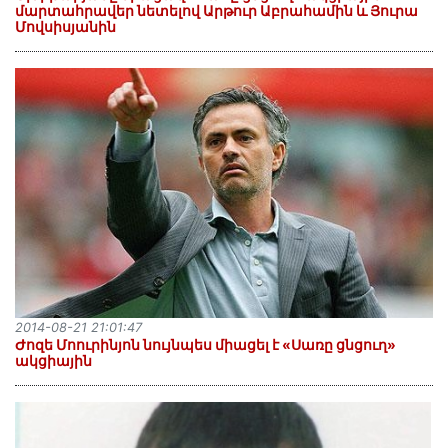
մարտահրավեր նետելով Արթուր Աբրահամին և Յուրա
Մովսիսյանին
2014-08-21 21:01:47
Ժոզե Մոուրինյոն նույնպես միացել է «Սառը ցնցուղ»
ակցիային