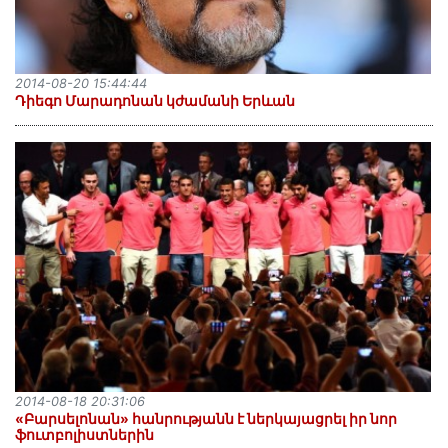
2014-08-20 15:44:44
Դիեգո Մարադոնան կժամանի Երևան
2014-08-18 20:31:06
«Բարսելոնան» հանրությանն է ներկայացրել իր նոր
ֆուտբոլիստներին