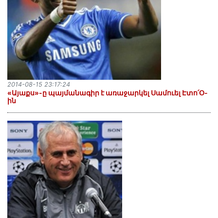
2014-08-15 23:17:24
«Այաքս»-ը պայմանագիր է առաջարկել Սամուել Էտո՛Օ-
ին