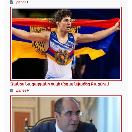
далее
Ջանես Նազարյանը ոսկե մեդալ նվաճեց Բաքվում
далее