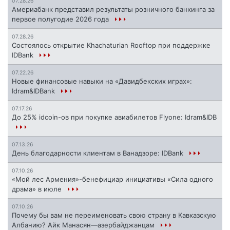
07.28.26
Америабанк представил результаты розничного банкинга за
первое полугодие 2026 года
07.28.26
Состоялось открытие Khachaturian Rooftop при поддержке
IDBank
07.22.26
Новые финансовые навыки на «Давидбекских играх»:
Idram&IDBank
07.17.26
До 25% idcoin-ов при покупке авиабилетов Flyone: Idram&IDB
07.13.26
День благодарности клиентам в Ванадзоре: IDBank
07.10.26
«Мой лес Армения»-бенефициар инициативы «Сила одного
драма» в июле
07.10.26
Почему бы вам не переименовать свою страну в Кавказскую
Албанию? Айк Манасян—азербайджанцам