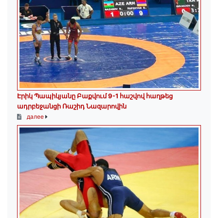
Էրիկ Պապիկյանը Բաքվում 9-1 հաշվով հաղթեց
ադրբեջանցի Ռաշիդ Նազարովին
далее