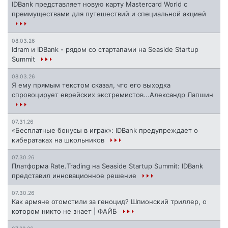
IDBank представляет новую карту Mastercard World с
преимуществами для путешествий и специальной акцией
08.03.26
Idram и IDBank - рядом со стартапами на Seaside Startup
Summit
08.03.26
Я ему прямым текстом сказал, что его выходка
спровоцирует еврейских экстремистов...Александр Лапшин
07.31.26
«Бесплатные бонусы в играх»: IDBank предупреждает о
кибератаках на школьников
07.30.26
Платформа Rate.Trading на Seaside Startup Summit: IDBank
представил инновационное решение
07.30.26
Как армяне отомстили за геноцид? Шпионский триллер, о
котором никто не знает | ФАЙБ