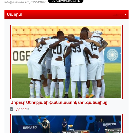
info@asekose.am/095519696
Սպորտ
далее
Արթուր Սերոբյանի ֆանտաստիկ տուգանայինը
далее