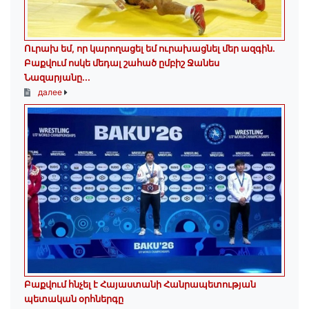
Ուրախ եմ, որ կարողացել եմ ուրախացնել մեր ազգին.
Բաքվում ոսկե մեդալ շահած ըմբիշ Ջանես
Նազարյանը...
далее
Բաքվում հնչել է Հայաստանի Հանրապետության
պետական օրհներգը