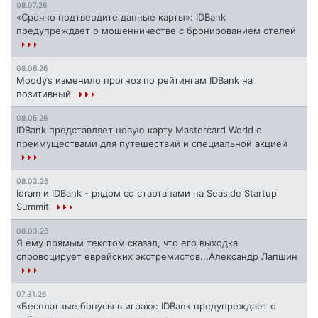
08.07.26
«Срочно подтвердите данные карты»: IDBank
предупреждает о мошенничестве с бронированием отелей
08.06.26
Moody’s изменило прогноз по рейтингам IDBank на
позитивный
08.05.26
IDBank представляет новую карту Mastercard World с
преимуществами для путешествий и специальной акцией
08.03.26
Idram и IDBank - рядом со стартапами на Seaside Startup
Summit
08.03.26
Я ему прямым текстом сказал, что его выходка
спровоцирует еврейских экстремистов...Александр Лапшин
07.31.26
«Бесплатные бонусы в играх»: IDBank предупреждает о