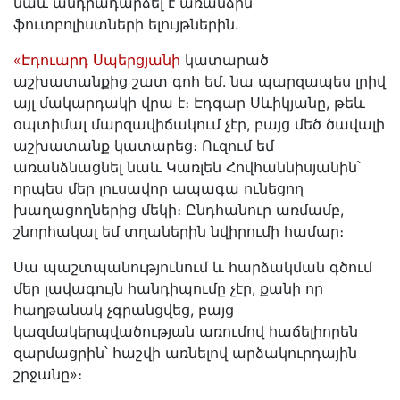
նաև անդրադարձել է առանձին
ֆուտբոլիստների ելույթներին.
«Էդուարդ Սպերցյանի
կատարած
աշխատանքից շատ գոհ եմ. նա պարզապես լրիվ
այլ մակարդակի վրա է։ Էդգար Սևիկյանը, թեև
օպտիմալ մարզավիճակում չէր, բայց մեծ ծավալի
աշխատանք կատարեց։ Ուզում եմ
առանձնացնել նաև Կառլեն Հովհաննիսյանին՝
որպես մեր լուսավոր ապագա ունեցող
խաղացողներից մեկի։ Ընդհանուր առմամբ,
շնորհակալ եմ տղաներին նվիրումի համար։
Սա պաշտպանությունում և հարձակման գծում
մեր լավագույն հանդիպումը չէր, քանի որ
հաղթանակ չգրանցվեց, բայց
կազմակերպվածության առումով հաճելիորեն
զարմացրին՝ հաշվի առնելով արձակուրդային
շրջանը»։