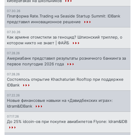
кибератаках на школьников
07.30.26
Платформа Rate.Trading на Seaside Startup Summit: IDBank
представил инновационное решение
07.30.26
Как армяне отомстили за геноцид? Шпионский триллер, о
котором никто не знает | ФАЙБ
07.28.26
Америабанк представил результаты розничного банкинга за
первое полугодие 2026 года
07.28.26
Состоялось открытие Khachaturian Rooftop при поддержке
IDBank
07.22.26
Новые финансовые навыки на «Давидбекских играх»:
Idram&IDBank
07.17.26
До 25% idcoin-ов при покупке авиабилетов Flyone: Idram&IDB