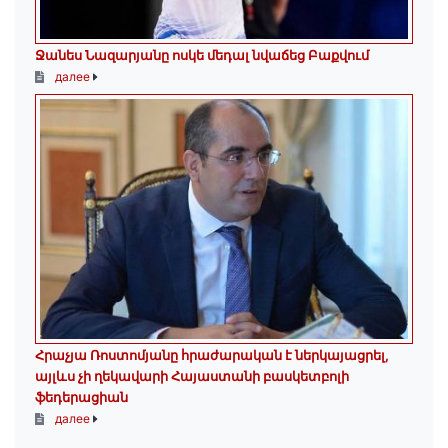
Ջանես Նազարյանը ոսկե մեդալ նվաճեց Բաքվում
далее
Հրաչյա Ռոստոմյանը հրաժարական է ներկայացրել,
այլևս չի ղեկավարի Հայաստանի բասկետբոլի
ֆեդերացիան
далее