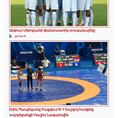
Արթուր Սերոբյանի ֆանտաստիկ տուգանայինը
далее
Էրիկ Պապիկյանը Բաքվում 9-1 հաշվով հաղթեց
ադրբեջանցի Ռաշիդ Նազարովին