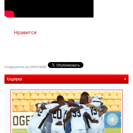
Нравится
info@asekose.am/095519696
Սպորտ
далее