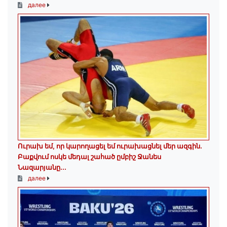
далее
Ուրախ եմ, որ կարողացել եմ ուրախացնել մեր ազգին.
Բաքվում ոսկե մեդալ շահած ըմբիշ Ջանես
Նազարյանը...
далее