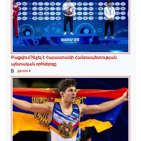
Բաքվում հնչել է Հայաստանի Հանրապետության
պետական օրհներգը
далее