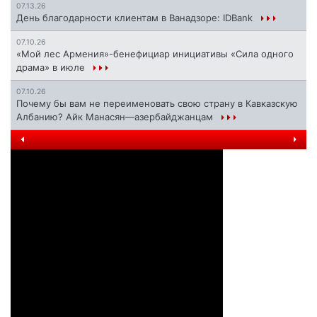
07.13.26
День благодарности клиентам в Ванадзоре: IDBank
07.10.26
«Мой лес Армения»-бенефициар инициативы «Сила одного
драма» в июле
07.10.26
Почему бы вам не переименовать свою страну в Кавказскую
Албанию? Айк Манасян—азербайджанцам