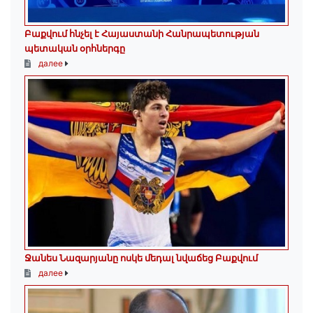
Բաքվում հնչել է Հայաստանի Հանրապետության
պետական օրհներգը
далее
Ջանես Նազարյանը ոսկե մեդալ նվաճեց Բաքվում
далее