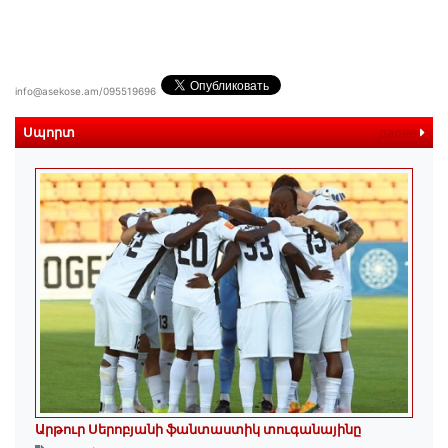
info@asekose.am/095519696
Սպորտ
далее
Արթուր Սերոբյանի ֆանտաստիկ տուգանայինը