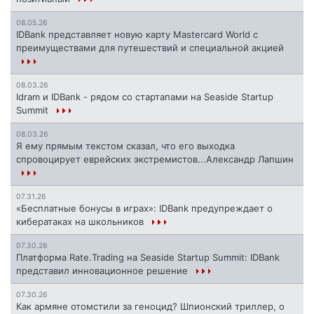
08.05.26
IDBank представляет новую карту Mastercard World с
преимуществами для путешествий и специальной акцией
08.03.26
Idram и IDBank - рядом со стартапами на Seaside Startup
Summit
08.03.26
Я ему прямым текстом сказал, что его выходка
спровоцирует еврейских экстремистов...Александр Лапшин
07.31.26
«Бесплатные бонусы в играх»: IDBank предупреждает о
кибератаках на школьников
07.30.26
Платформа Rate.Trading на Seaside Startup Summit: IDBank
представил инновационное решение
07.30.26
Как армяне отомстили за геноцид? Шпионский триллер, о