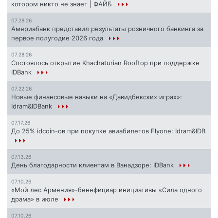
котором никто не знает | ФАЙБ
07.28.26
Америабанк представил результаты розничного банкинга за
первое полугодие 2026 года
07.28.26
Состоялось открытие Khachaturian Rooftop при поддержке
IDBank
07.22.26
Новые финансовые навыки на «Давидбекских играх»:
Idram&IDBank
07.17.26
До 25% idcoin-ов при покупке авиабилетов Flyone: Idram&IDB
07.13.26
День благодарности клиентам в Ванадзоре: IDBank
07.10.26
«Мой лес Армения»-бенефициар инициативы «Сила одного
драма» в июле
07.10.26