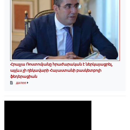
Հրաչյա Ռոստոմյանը հրաժարական է ներկայացրել,
այլևս չի ղեկավարի Հայաստանի բասկետբոլի
ֆեդերացիան
далее