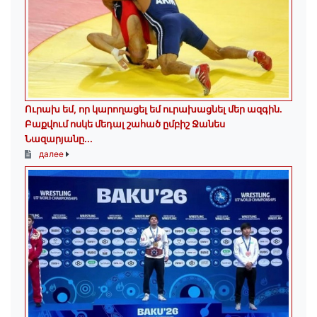
Ուրախ եմ, որ կարողացել եմ ուրախացնել մեր ազգին.
Բաքվում ոսկե մեդալ շահած ըմբիշ Ջանես
Նազարյանը...
далее