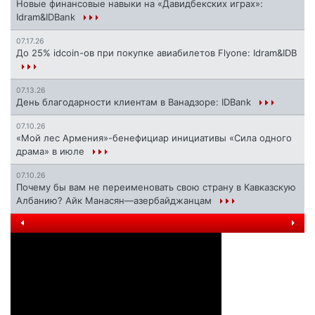
Новые финансовые навыки на «Давидбекских играх»:
Idram&IDBank
07.17.26
До 25% idcoin-ов при покупке авиабилетов Flyone: Idram&IDB
07.13.26
День благодарности клиентам в Ванадзоре: IDBank
07.10.26
«Мой лес Армения»-бенефициар инициативы «Сила одного
драма» в июле
07.10.26
Почему бы вам не переименовать свою страну в Кавказскую
Албанию? Айк Манасян—азербайджанцам