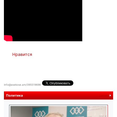
Нравится
info@asekose.am/095519696
Политика
далее