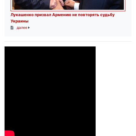
Лукашенко призвал Армению не повторять судьбу
Украины
далее