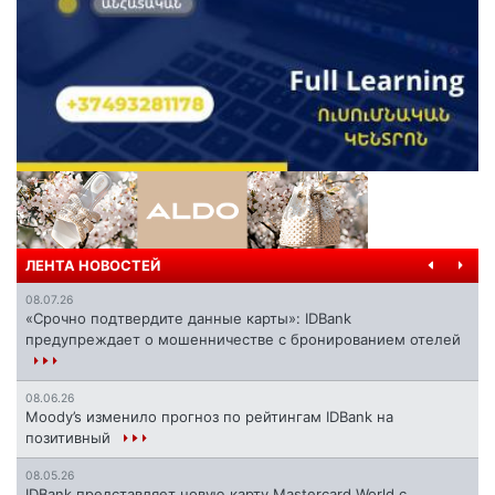
ЛЕНТА НОВОСТЕЙ
08.07.26
«Срочно подтвердите данные карты»: IDBank
предупреждает о мошенничестве с бронированием отелей
08.06.26
Moody’s изменило прогноз по рейтингам IDBank на
позитивный
08.05.26
IDBank представляет новую карту Mastercard World с