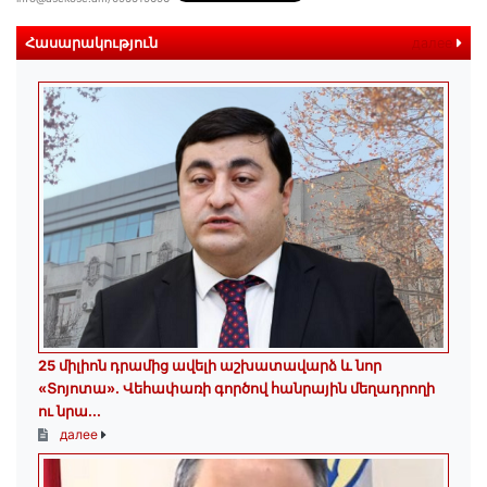
Հասարակություն
далее
25 միլիոն դրամից ավելի աշխատավարձ և նոր
«Տոյոտա»․ Վեհափառի գործով հանրային մեղադրողի
ու նրա...
далее