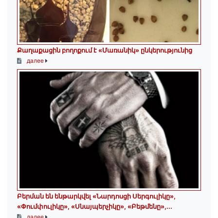
Քաղաքացին բողոքում է «Մառանիկ» ընկերությունից
далее
Բերման են ենթարկվել «Նարդոսցի Սերգուլիկը»,
«Փումփուլիկը», «Սնայպերչիկը», «Բեթմենը»,...
далее