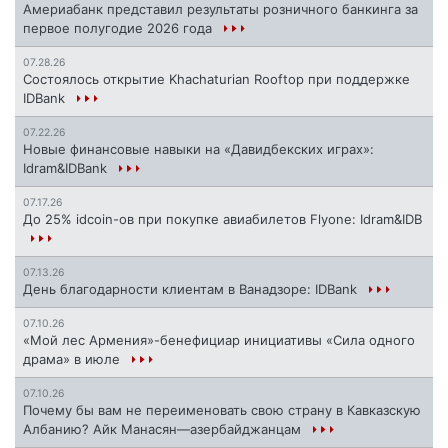
Америабанк представил результаты розничного банкинга за
первое полугодие 2026 года
07.28.26
Состоялось открытие Khachaturian Rooftop при поддержке
IDBank
07.22.26
Новые финансовые навыки на «Давидбекских играх»:
Idram&IDBank
07.17.26
До 25% idcoin-ов при покупке авиабилетов Flyone: Idram&IDB
07.13.26
День благодарности клиентам в Ванадзоре: IDBank
07.10.26
«Мой лес Армения»-бенефициар инициативы «Сила одного
драма» в июле
07.10.26
Почему бы вам не переименовать свою страну в Кавказскую
Албанию? Айк Манасян—азербайджанцам