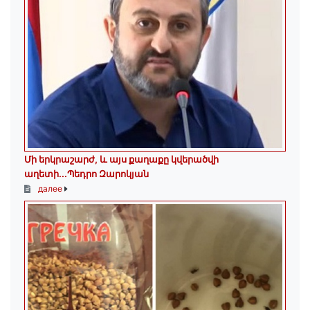
Մի երկրաշարժ, և այս քաղաքը կվերածվի
աղետի...Պեդրո Զարոկյան
далее