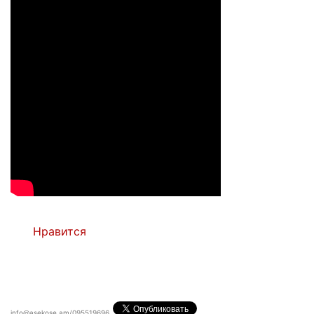
Нравится
info@asekose.am/095519696