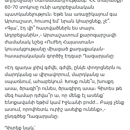
Ադրբեջանի Սահմանադրությամբ՝ ՀՀ տարածքի
60-70 տոկոսը ունի ադրբեջանական
պատկանելություն։ Եթե նա առաջիկայում գա
Արտաշատ, հուսով եմ՝ նրան կհարցնեք, չէ՞․
«Գյա՛, էդ վի՞ հատվածներն ես տալու
Ադրբեջանին»,- Արտաշատում քարոզարշավի
ժամանակ նշեց «Ուժեղ Հայաստան»
կուսակցությանը միացած քաղաքական-
հասարակական գործիչ Էդգար Ղազարյանը:
«Էդ գյադա լրիվ գժվե, գժվե, ընկե փողոցներն ու
մարդկանց ա վիրավորում, մարդկանց ա
սպառնում, ահաբեկում։ Խոսք ունե՞ս, խոսքդ
ասա, ծրագի՞ր ունես, ծրագիրդ ասա։ Գիտես թե
մեզ համար դժվա՞ր ա, որ մենք էլ ասենք՝
Ենոքավանի եթիմ կամ Իջևանի բոմժ․․․ Բայց չենք
ասում, որովհետև ուրիշ ասելիք ունենք»,-
ընդգծեց Ղազարյանը։
Դիտեք նաև՝