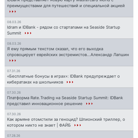
преимуществами для путешествий и специальной акцией
08.03.26
Idram и IDBank - рядом со стартапами на Seaside Startup
Summit
08.03.26
Я ему прямым текстом сказал, что его выходка
спровоцирует еврейских экстремистов...Александр Лапшин
07.31.26
«Бесплатные бонусы в играх»: IDBank предупреждает о
кибератаках на школьников
07.30.26
Платформа Rate.Trading на Seaside Startup Summit: IDBank
представил инновационное решение
07.30.26
Как армяне отомстили за геноцид? Шпионский триллер, о
котором никто не знает | ФАЙБ
07.28.26