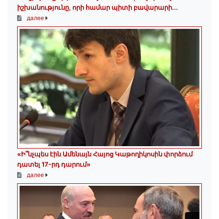
իշխանությունը, որի համար պիտի բավարարի...
далее
«Ի՞նչպես էին Ամենայն Հայոց Կաթողիկոսին փորձում
դատել 17-րդ դարում»
далее