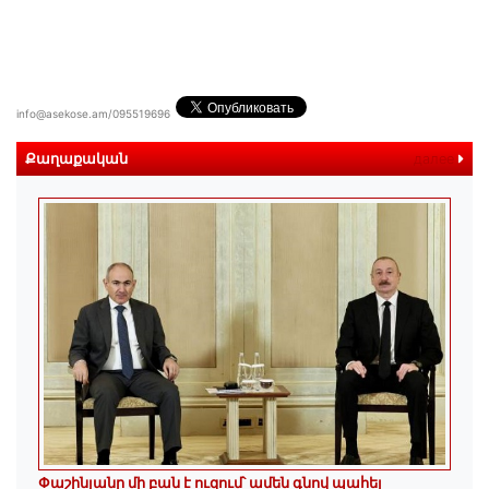
info@asekose.am/095519696
Քաղաքական
далее
Փաշինյանը մի բան է ուզում՝ ամեն գնով պահել