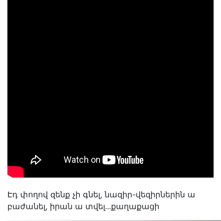
Էդ փողով զենք չի գնել, նազիր-վեզիրներին ա
բաժանել, իրան ա տվել․․․քաղաքացի