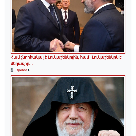
Համ շնորհակալ է Լուկաշենկոյին, համ` Լուկաշենկոն է
մեղավոր․․․
далее