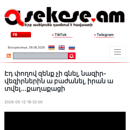
FB
TikTok
Telegram
Воскресенье, 09.08.2026
Էդ փողով զենք չի գնել, նազիր-
վեզիրներին ա բաժանել, իրան ա
տվել․․․քաղաքացի
2026-05-12 18:32:00