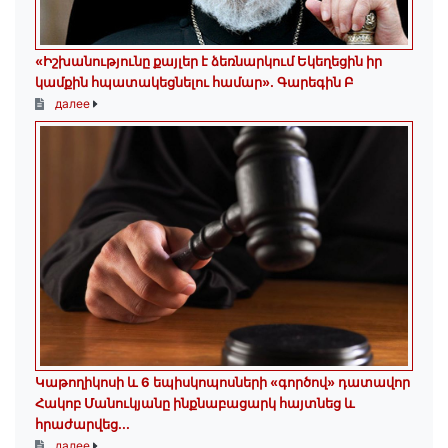
«Իշխանությունը քայլեր է ձեռնարկում Եկեղեցին իր
կամքին հպատակեցնելու համար»․ Գարեգին Բ
далее
️Կաթողիկոսի և 6 եպիսկոպոսների «գործով» դատավոր
Հակոբ Մանուկյանը ինքնաբացարկ հայտնեց և
հրաժարվեց...
далее