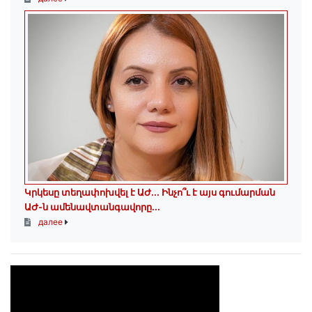
Կրկեսը տեղափոխվել է ԱԺ... Ինչո՞ւ է այս գումարման
ԱԺ-ն ամենավտանգավորը...
далее