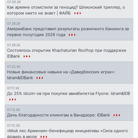
07.30.26
Как армяне отомстили за геноцид? Шпионский триллер, о
котором никто не знает | ФАЙБ
07.28.26
Америабанк представил результаты розничного банкинга за
первое полугодие 2026 года
07.28.26
Состоялось открытие Khachaturian Rooftop при поддержке
IDBank
07.22.26
Новые финансовые навыки на «Давидбекских играх»:
Idram&IDBank
07.17.26
До 25% idcoin-ов при покупке авиабилетов Flyone: Idram&IDB
07.13.26
День благодарности клиентам в Ванадзоре: IDBank
07.10.26
«Мой лес Армения»-бенефициар инициативы «Сила одного
драма» в июле