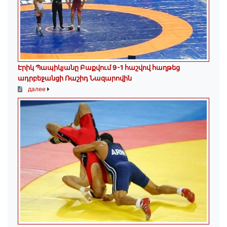
Էրիկ Պապիկյանը Բաքվում 9-1 հաշվով հաղթեց
ադրբեջանցի Ռաշիդ Նազարովին
далее