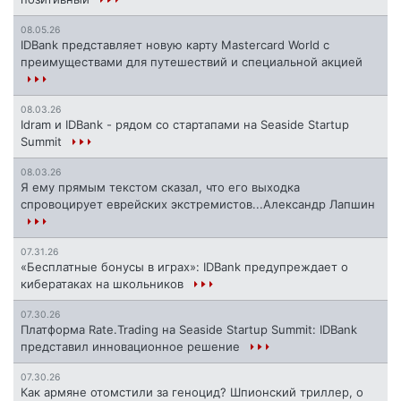
08.05.26
IDBank представляет новую карту Mastercard World с
преимуществами для путешествий и специальной акцией
08.03.26
Idram и IDBank - рядом со стартапами на Seaside Startup
Summit
08.03.26
Я ему прямым текстом сказал, что его выходка
спровоцирует еврейских экстремистов...Александр Лапшин
07.31.26
«Бесплатные бонусы в играх»: IDBank предупреждает о
кибератаках на школьников
07.30.26
Платформа Rate.Trading на Seaside Startup Summit: IDBank
представил инновационное решение
07.30.26
Как армяне отомстили за геноцид? Шпионский триллер, о