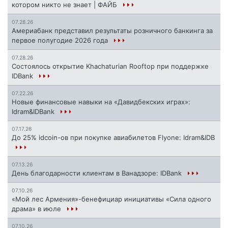
котором никто не знает | ФАЙБ
07.28.26
Америабанк представил результаты розничного банкинга за
первое полугодие 2026 года
07.28.26
Состоялось открытие Khachaturian Rooftop при поддержке
IDBank
07.22.26
Новые финансовые навыки на «Давидбекских играх»:
Idram&IDBank
07.17.26
До 25% idcoin-ов при покупке авиабилетов Flyone: Idram&IDB
07.13.26
День благодарности клиентам в Ванадзоре: IDBank
07.10.26
«Мой лес Армения»-бенефициар инициативы «Сила одного
драма» в июле
07.10.26