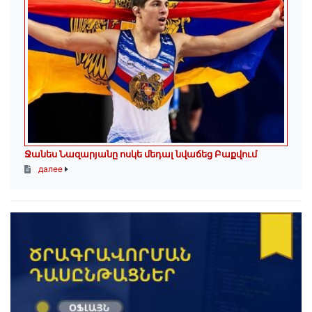
Ջանես Նազարյանը ոսկե մեդալ նվաճեց Բաքվում
далее