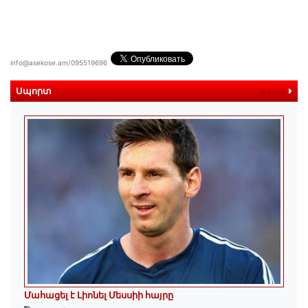
info@asekose.am/095519696
Սպորտ
далее
Մահացել է Լիոնել Մեսսիի հայրը