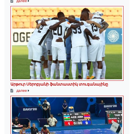
далее
Արթուր Սերոբյանի ֆանտաստիկ տուգանայինը
далее