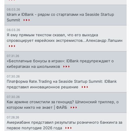
08.03.26
Idram и IDBank - рядом со стартапами на Seaside Startup
Summit
08.03.26
Я ему прямым текстом сказал, что его выходка
спровоцирует еврейских экстремистов...Александр Лапшин
07.31.26
«Бесплатные бонусы в играх»: IDBank предупреждает о
кибератаках на школьников
07.30.26
Платформа Rate.Trading на Seaside Startup Summit: IDBank
представил инновационное решение
07.30.26
Как армяне отомстили за геноцид? Шпионский триллер, о
котором никто не знает | ФАЙБ
07.28.26
Америабанк представил результаты розничного банкинга за
первое полугодие 2026 года