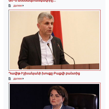
ԱԺ-ն ամենավտանգավորը...
далее
Դավիթ Իշխանյանի խոսքը Բաքվի բանտից
далее