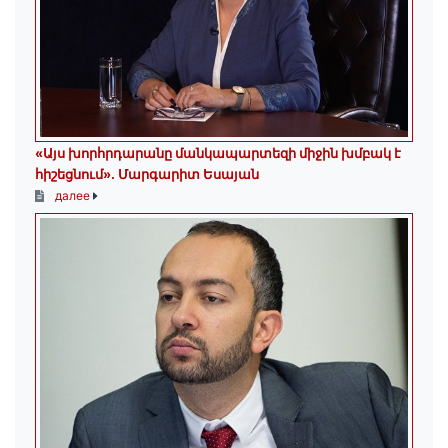
«Այս խորհրդարանը մանկապարտեզի միջին խմբակ է
հիշեցնում»․ Մարգարիտ Եսայան
далее