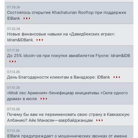
07.28.26
Состоялось открытие Khachaturian Rooftop при поддержке
IDBank
07.22.26
Новые финансовые навыки на «Давидбекских играх»:
Idram&IDBank
07.17.26
До 25% idcoin-ов при покупке авиабилетов Flyone: Idram&IDB
07.13.26
День благодарности клиентам в Ванадзоре: IDBank
07.10.26
«Мой лес Армения»-бенефициар инициативы «Сила одного
драма» в июле
07.10.26
Почему бы вам не переименовать свою страну в Кавказскую
Албанию? Айк Манасян—азербайджанцам
07.10.26
IDBank предупреждает о мошеннических звонках от имени