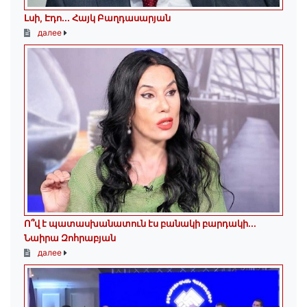
Լսի, Էդո․․․ Հայկ Բաղդասարյան
далее
Ո՞վ է պատասխանատուն էս բանակի բարդակի․․․
Նաիրա Զոհրաբյան
далее