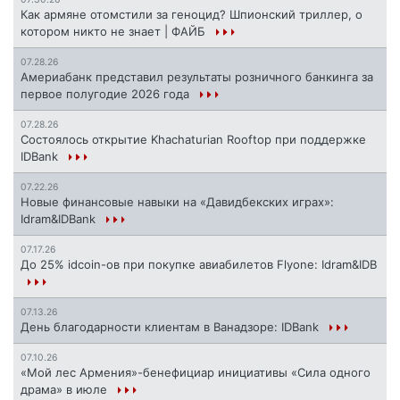
Как армяне отомстили за геноцид? Шпионский триллер, о
котором никто не знает | ФАЙБ
07.28.26
Америабанк представил результаты розничного банкинга за
первое полугодие 2026 года
07.28.26
Состоялось открытие Khachaturian Rooftop при поддержке
IDBank
07.22.26
Новые финансовые навыки на «Давидбекских играх»:
Idram&IDBank
07.17.26
До 25% idcoin-ов при покупке авиабилетов Flyone: Idram&IDB
07.13.26
День благодарности клиентам в Ванадзоре: IDBank
07.10.26
«Мой лес Армения»-бенефициар инициативы «Сила одного
драма» в июле