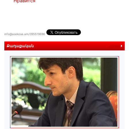
Нравится
info@asekose.am/095519696
Քաղաքական
далее