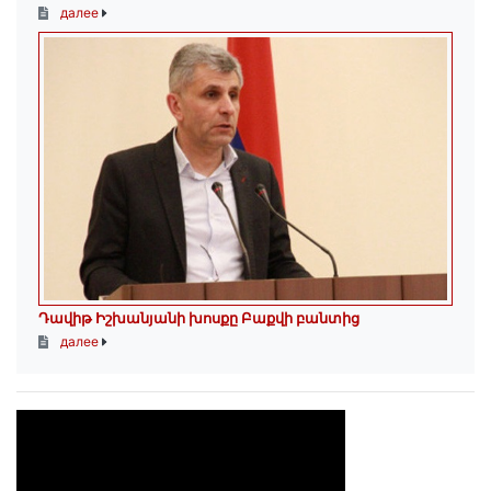
далее
Դավիթ Իշխանյանի խոսքը Բաքվի բանտից
далее