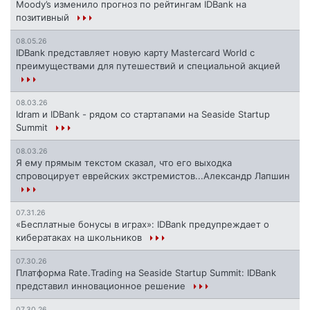
Moody’s изменило прогноз по рейтингам IDBank на
позитивный
08.05.26
IDBank представляет новую карту Mastercard World с
преимуществами для путешествий и специальной акцией
08.03.26
Idram и IDBank - рядом со стартапами на Seaside Startup
Summit
08.03.26
Я ему прямым текстом сказал, что его выходка
спровоцирует еврейских экстремистов...Александр Лапшин
07.31.26
«Бесплатные бонусы в играх»: IDBank предупреждает о
кибератаках на школьников
07.30.26
Платформа Rate.Trading на Seaside Startup Summit: IDBank
представил инновационное решение
07.30.26