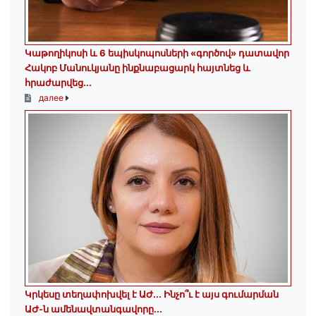
️Կաթողիկոսի և 6 եպիսկոպոսների «գործով» դատավոր
Հակոբ Մանուկյանը ինքնաբացարկ հայտնեց և
հրաժարվեց...
далее
Կրկեսը տեղափոխվել է ԱԺ... Ինչո՞ւ է այս գումարման
ԱԺ-ն ամենավտանգավորը...