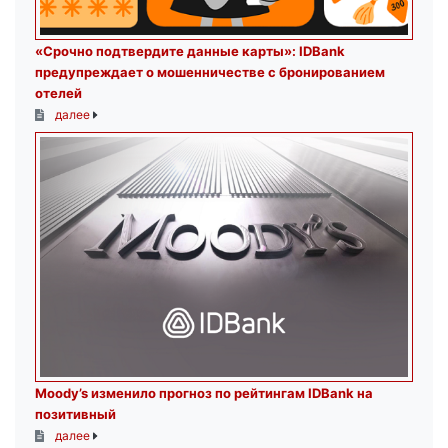
«Срочно подтвердите данные карты»: IDBank
предупреждает о мошенничестве с бронированием
отелей
далее
Moody’s изменило прогноз по рейтингам IDBank на
позитивный
далее