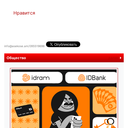
Нравится
info@asekose.am/095519696
Общество
далее