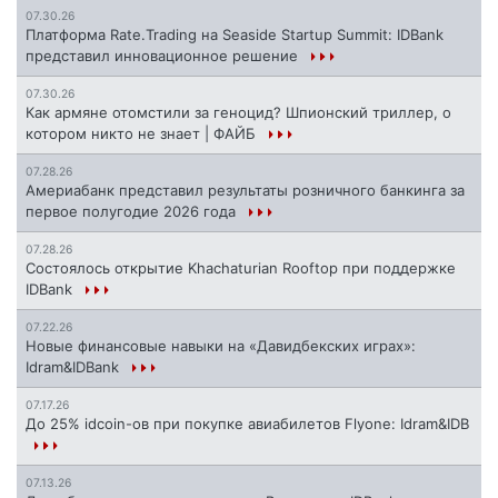
07.30.26
Платформа Rate.Trading на Seaside Startup Summit: IDBank
представил инновационное решение
07.30.26
Как армяне отомстили за геноцид? Шпионский триллер, о
котором никто не знает | ФАЙБ
07.28.26
Америабанк представил результаты розничного банкинга за
первое полугодие 2026 года
07.28.26
Состоялось открытие Khachaturian Rooftop при поддержке
IDBank
07.22.26
Новые финансовые навыки на «Давидбекских играх»:
Idram&IDBank
07.17.26
До 25% idcoin-ов при покупке авиабилетов Flyone: Idram&IDB
07.13.26