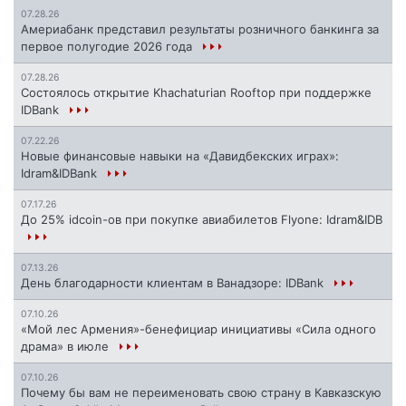
07.28.26
Америабанк представил результаты розничного банкинга за
первое полугодие 2026 года
07.28.26
Состоялось открытие Khachaturian Rooftop при поддержке
IDBank
07.22.26
Новые финансовые навыки на «Давидбекских играх»:
Idram&IDBank
07.17.26
До 25% idcoin-ов при покупке авиабилетов Flyone: Idram&IDB
07.13.26
День благодарности клиентам в Ванадзоре: IDBank
07.10.26
«Мой лес Армения»-бенефициар инициативы «Сила одного
драма» в июле
07.10.26
Почему бы вам не переименовать свою страну в Кавказскую