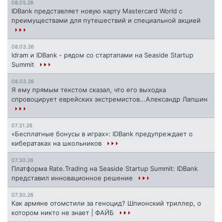
08.05.26
IDBank представляет новую карту Mastercard World с
преимуществами для путешествий и специальной акцией
08.03.26
Idram и IDBank - рядом со стартапами на Seaside Startup
Summit
08.03.26
Я ему прямым текстом сказал, что его выходка
спровоцирует еврейских экстремистов...Александр Лапшин
07.31.26
«Бесплатные бонусы в играх»: IDBank предупреждает о
кибератаках на школьников
07.30.26
Платформа Rate.Trading на Seaside Startup Summit: IDBank
представил инновационное решение
07.30.26
Как армяне отомстили за геноцид? Шпионский триллер, о
котором никто не знает | ФАЙБ