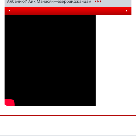
Албанию? Айк Манасян—азербайджанцам