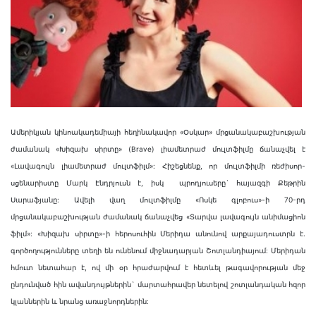
Ամերիկյան կինոակադեմիայի հեղինակավոր «Օսկար» մրցանակաբաշխության
ժամանակ «Խիզախ սիրտը» (Brave) լիամետրաժ մուլտֆիլմը ճանաչվել է
«Լավագույն լիամետրաժ մուլտֆիլմ»: Հիշեցնենք, որ մուլտֆիլմի ռեժիսոր-
սցենարիստը Մարկ Էնդրյուսն է, իսկ պրոդյուսերը` հայազգի Քեթրին
Սարաֆյանը: Ավելի վաղ մուլտֆիլմը «Ոսկե գլոբուս»-ի 70-րդ
մրցանակաբաշխության ժամանակ ճանաչվեց «Տարվա լավագույն անիմացիոն
ֆիլմ»: «Խիզախ սիրտը»-ի հերոսուհին Մերիդա անունով արքայադուստրն է.
գործողությունները տեղի են ունենում միջնադարյան Շոտլանդիայում: Մերիդան
հմուտ նետահար է, ով մի օր հրաժարվում է հետևել թագավորության մեջ
ընդունված հին ավանդույթներին` մարտահրավեր նետելով շոտլանդական հզոր
կլաններին և նրանց առաջնորդներին: