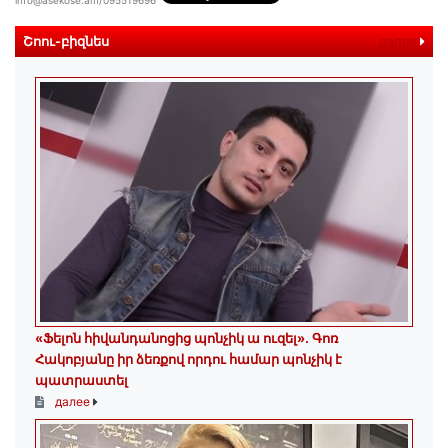
info@asekose.am/095519696
Շոու-բիզնես
далее
«Ֆելոն հիվանդանոցից պոնչիկ ա ուզել». Գոռ
Հակոբյանը իր ձեռքով որդու համար պոնչիկ է
պատրաստել
далее