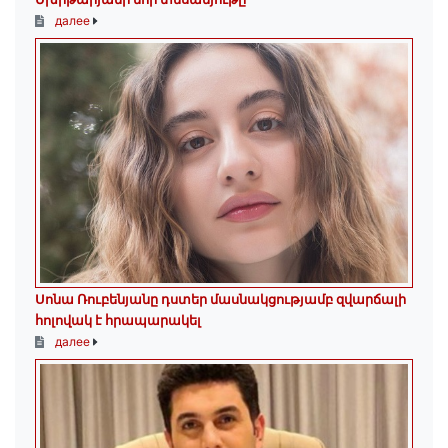
далее
Սոնա Ռուբենյանը դստեր մասնակցությամբ զվարճալի
հոլովակ է հրապարակել
далее