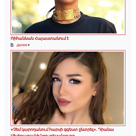
Ռիհաննան Հայաստանում է
далее
«Չեմ կարողանում հարսի զգեստ ընտրել». Դիանա
Մխիթարյանի նոր տեսանյութը