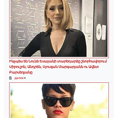
Ինչպես են Նունե Եսայանի տարեդարձը շնորհավորում
Սիրուշոն, Անդրեն, Սյուզան Մարգարյանն ու Ավետ
Բարսեղյանը
далее