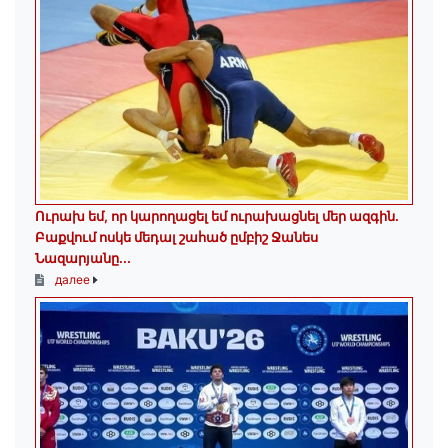
Ուրախ եմ, որ կարողացել եմ ուրախացնել մեր ազգին.
Բաքվում ոսկե մեդալ շահած ըմբիշ Ջանես
Նազարյանը...
далее