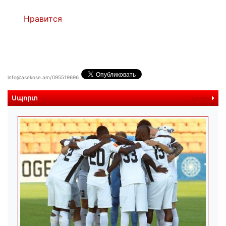
Нравится
info@asekose.am/095519696
Սպորտ
далее