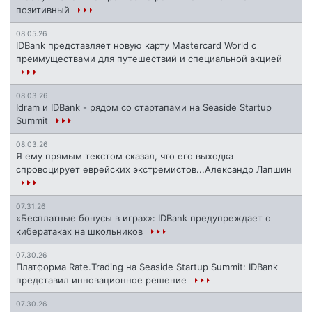
позитивный
08.05.26
IDBank представляет новую карту Mastercard World с
преимуществами для путешествий и специальной акцией
08.03.26
Idram и IDBank - рядом со стартапами на Seaside Startup
Summit
08.03.26
Я ему прямым текстом сказал, что его выходка
спровоцирует еврейских экстремистов...Александр Лапшин
07.31.26
«Бесплатные бонусы в играх»: IDBank предупреждает о
кибератаках на школьников
07.30.26
Платформа Rate.Trading на Seaside Startup Summit: IDBank
представил инновационное решение
07.30.26