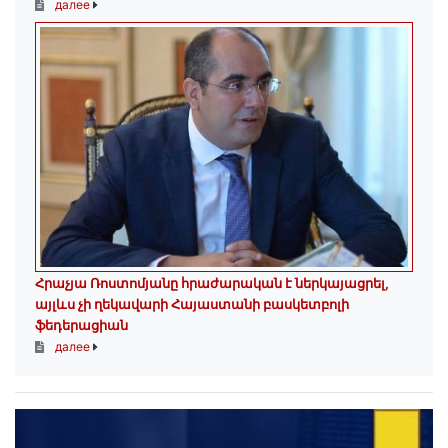
далее
Հրաչյա Ռոստոմյանը հրաժարական է ներկայացրել,
այլևս չի ղեկավարի Հայաստանի բասկետբոլի
ֆեդերացիան
далее