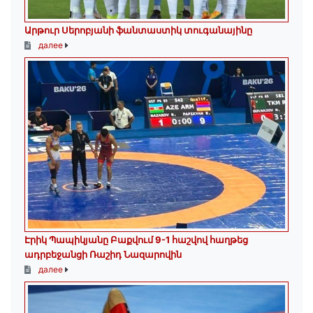
Արթուր Սերոբյանի ֆանտաստիկ տուգանայինը
далее
Էրիկ Պապիկյանը Բաքվում 9-1 հաշվով հաղթեց
ադրբեջանցի Ռաշիդ Նազարովին
далее