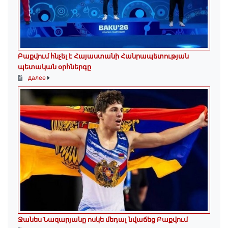
Բաքվում հնչել է Հայաստանի Հանրապետության
պետական օրհներգը
далее
Ջանես Նազարյանը ոսկե մեդալ նվաճեց Բաքվում