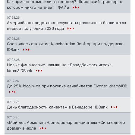
Как армяне отомстили за геноцид? Шпионский триллер, о
котором никто не знает | ФАЙБ
07.28.26
Америабанк представил результаты розничного банкинга за
первое полугодие 2026 года
07.28.26
Состоялось открытие Khachaturian Rooftop при поддержке
IDBank
07.22.26
Новые финансовые навыки на «Давидбекских играх»:
Idram&IDBank
07.17.26
До 25% idcoin-ов при покупке авиабилетов Flyone: Idram&IDB
07.13.26
День благодарности клиентам в Ванадзоре: IDBank
07.10.26
«Мой лес Армения»-бенефициар инициативы «Сила одного
драма» в июле