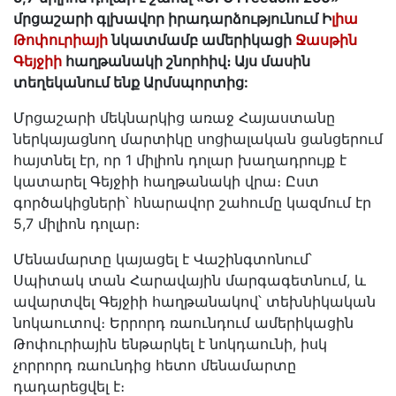
մրցաշարի գլխավոր իրադարձությունում Ի
լիա
Թոփուրիայի
նկատմամբ ամերիկացի
Ջասթին
Գեյջիի
հաղթանակի շնորհիվ։ Այս մասին
տեղեկանում ենք Արմսպորտից:
Մրցաշարի մեկնարկից առաջ Հայաստանը
ներկայացնող մարտիկը սոցիալական ցանցերում
հայտնել էր, որ 1 միլիոն դոլար խաղադրույք է
կատարել Գեյջիի հաղթանակի վրա։ Ըստ
գործակիցների՝ հնարավոր շահումը կազմում էր
5,7 միլիոն դոլար։
Մենամարտը կայացել է Վաշինգտոնում՝
Սպիտակ տան Հարավային մարգագետնում, և
ավարտվել Գեյջիի հաղթանակով՝ տեխնիկական
նոկաուտով։ Երրորդ ռաունդում ամերիկացին
Թոփուրիային ենթարկել է նոկդաունի, իսկ
չորրորդ ռաունդից հետո մենամարտը
դադարեցվել է։