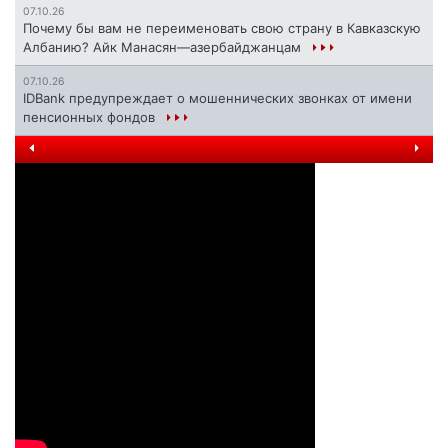
07.10.26
Почему бы вам не переименовать свою страну в Кавказскую
Албанию? Айк Манасян—азербайджанцам
07.10.26
IDBank предупреждает о мошеннических звонках от имени
пенсионных фондов