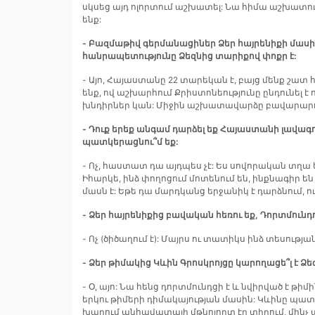
սկսեց այդ ոլորտում աշխատել: Նա հիմա աշխատում 
ենք:
- Բազմաթիվ գերմանացիներ Ձեր հայրենիքի մաս
հանրապետությունը Ձեզնից տարիքով փոքր է:
- Այո, Հայաստանը 22 տարեկան է, բայց մենք շատ հ
ենք, ով աշխարհում Քրիստոնեությունը ընդունել 
խնդիրներ կան: Միջին աշխատավարձը բավարարում
- Դուք երեք անգամ դարձել եք Հայաստանի լավագ
պատկերացնու՞մ եք:
- Ոչ, հաստատ դա այդպես չէ: Ես սովորական տղա 
Իհարկե, ինձ փողոցում մոտենում են, ինքնագիր ե
մասն է: Եթե դա մարդկանց երջանիկ է դարձնում, ուր
- Ձեր հայրենիքից բավական հեռու եք, Դորտմունդո
- Ոչ (ծիծաղում է): Մայրս ու տատիկս ինձ տեսության
- Ձեր թիմակից Կևին Գրոսկրոյցը կարողացե՞լ է Ձ
- Օ, այո: Նա հենց դորտմունդցի է և նվիրված է թիմ
երկու թիմերի դիմակայության մասին: Կևինը պատմե
խաղում անհավատալի մթնոլորտ էր տիրում, մինչ այ