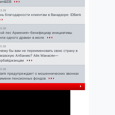
ram&IDB
13.26
нь благодарности клиентам в Ванадзоре: IDBank
10.26
ой лес Армения»-бенефициар инициативы
ила одного драма» в июле
10.26
чему бы вам не переименовать свою страну в
вказскую Албанию? Айк Манасян—
ербайджанцам
10.26
Bank предупреждает о мошеннических звонках
 имени пенсионных фондов