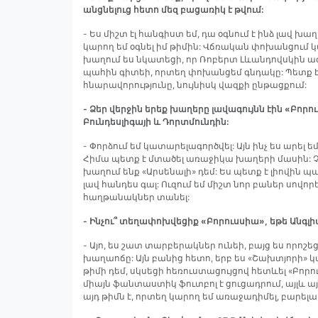
անցնելուց հետո մեզ բացառիկ է թվում:
- Ես միշտ էլ հանգիստ եմ, դա օգնում է ինձ լավ 
կարող եմ օգնել իմ թիմին: Վճռական փոխանցում 
խաղում ես նկատեցի, որ Ռոբերտ Լևանդովսկին ազ
պահին գիտեի, որտեղ փոխանցեմ գնդակը: Պետք է 
հնարավորությունը, նույնիսկ վազքի ընթացքում:
- Ձեր վերջին երեք խաղերը լավագույնն էին «Բորո
Բունդեսլիգայի և Դորտմունդին:
- Փորձում եմ կատարելագործվել: Այն ինչ ես արել ե
Հիմա պետք է մտածել առաջիկա խաղերի մասին: Չ
խաղում ենք «Արսենալի» դեմ: Ես պետք է լիովին
լավ հանդես գալ: Ուզում եմ միշտ նոր բաներ սովորե
հաղթանակներ տանել:
- Ինչու՞ տեղափոխվեցիք «Բորուսսիա», եթե Անգլի
- Այո, ես շատ տարբերակներ ունեի, բայց ես որոշե
խաղաոճը: Այն բանից հետո, երբ ես «Շախտյորի» 
թիմի դեմ, սկսեցի հեռուստացույցով հետևել «Բորո
միայն ֆանտաստիկ ֆուտբոլ է ցուցադրում, այլև այն
այդ թիմն է, որտեղ կարող եմ առաջադիմել, բարել