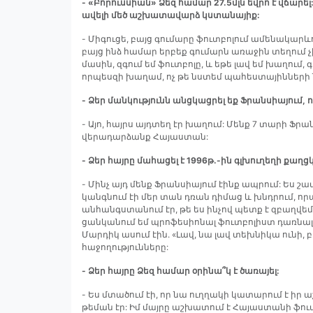
- «Բորուսսիան» Ձեզ համար 27.5մլն եվրո է վճարե
ավելի մեծ աշխատավարձ կստանայիք:
- Միգուցե, բայց գումարը ֆուտբոլում ամենակարևո
բայց ինձ համար երբեք գումարն առաջին տեղում չի
մասին, զգում եմ ֆուտբոլը, և եթե լավ եմ խաղում, 
որպեսզի խաղամ, ոչ թե նստեմ պահեստայինների 
- Ձեր մանկությունն անցկացրել եք Ֆրանսիայում, 
- Այո, հայրս այդտեղ էր խաղում: Մենք 7 տարի Ֆրա
վերադարձանք Հայաստան:
- Ձեր հայրը մահացել է 1996թ.-ին գլխուղեղի քաղց
- Մինչ այդ մենք Ֆրանսիայում էինք ապրում: Ես շա
կանգնում էի մեր տան դռան դիմաց և խնդրում, որպե
անհանգստանում էր, թե ես ինչով պետք է զբաղվե
ցանկանում եմ պրոֆեսիոնալ ֆուտբոլիստ դառնալ: Ըս
Մարդիկ ասում էին. «Լավ, նա լավ տեխնիկա ունի, 
հաջողությունները:
- Ձեր հայրը Ձեզ համար օրինա՞կ է ծառայել:
- Ես մտածում էի, որ նա ուղղակի կատարում է ի
թեման էր: Իմ մայրը աշխատում է Հայաստանի ֆուտ