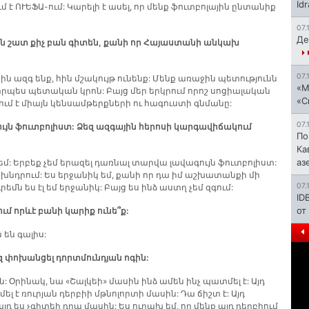
Id
է ՈՒԵՖԱ-ում: Կարելի է ասել, որ մենք ֆուտբոլային ընտանիք
07.
Де
ին շատ քիչ բան գիտեն, քանի որ Հայաստանի անկախ
07.
ին ազգ ենք, հին մշակույթ ունենք: Մենք առաջին պետությունն
«М
է որպես պետական կրոն: Բայց մեր երկրում որոշ սոցիալական
«С
 է միայն կենսամթերքների ու հագուստի գնմանը:
07.
ույն ֆուտբոլիստ: Ձեզ ազգային հերոսի կարգավիճակում
По
Ка
аз
եմ: Երբեք չեմ երազել դառնալ տարվա լավագույն ֆուտբոլիստ:
ն խնդրում: Ես երջանիկ եմ, քանի որ դա իմ աշխատանքի մի
07.
եմն ես էլ եմ երջանիկ: Բայց ես ինձ աստղ չեմ զգում:
ID
от
ւմ որևէ բանի կարիք ունե՞ք:
 են գալիս:
եզ փոխանցել դորտմունդյան ոգին:
ին: Օրինակ, նա «Շալկեի» մասին ինձ ամեն ինչ պատմել է: Այդ
լ է ռուրյան դերբիի մթնոլորտի մասին: Դա ճիշտ է: Այդ
դ ես չգիտեի դրա մասին: Ես ուրախ եմ, որ մենք այդ դերբիում