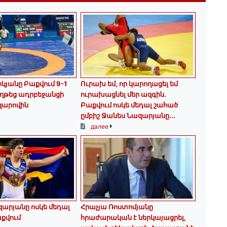
կյանը Բաքվում 9-1
Ուրախ եմ, որ կարողացել եմ
ղթեց ադրբեջանցի
ուրախացնել մեր ազգին.
զարովին
Բաքվում ոսկե մեդալ շահած
ըմբիշ Ջանես Նազարյանը...
далее
արյանը ոսկե մեդալ
Հրաչյա Ռոստոմյանը
քվում
հրաժարական է ներկայացրել,