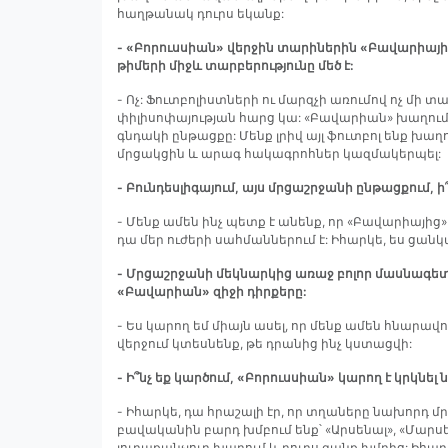
հաղթանակ դուրս եկանք:
- «Բորուսսիան» վերջին տարիներին «Բավարիայի» հ
թիմերի միջև տարբերությունը մեծ է:
- Ոչ: Ֆուտբոլիստների ու մարզչի առումով ոչ մի տ
փիլիսոփայության հարց կա: «Բավարիան» խաղում 
գնդակի ընթացքը: Մենք լրիվ այլ ֆուտբոլ ենք խաղ
մրցակցին և արագ հակագրոհներ կազմակերպել:
- Բունդեսլիգայում, այս մրցաշրջանի ընթացքում, 
- Մենք ամեն ինչ պետք է անենք, որ «Բավարիայից
դա մեր ուժերի սահմաններում է: Իհարկե, ես ցանկ
- Մրցաշրջանի մեկնարկից առաջ բոլոր մասնագետն
«Բավարիան» զիջի դիրքերը:
- Ես կարող եմ միայն ասել, որ մենք ամեն հնարավ
վերջում կտեսնենք, թե դրանից ինչ կստացվի:
- Ի՞նչ եք կարծում, «Բորուսսիան» կարող է կրկնել
- Իհարկե, դա հրաշալի էր, որ տղաները նախորդ 
բավականին բարդ խմբում ենք՝ «Արսենալ», «Մարսել
յուրաքանչյուր խաղում և դուրս գանք խմբից: Իհա