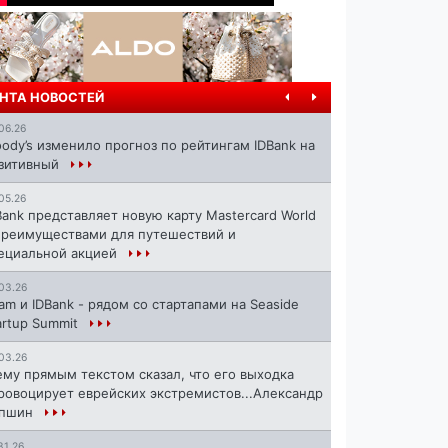
НТА НОВОСТЕЙ
06.26
ody’s изменило прогноз по рейтингам IDBank на
зитивный
05.26
Bank представляет новую карту Mastercard World
преимуществами для путешествий и
ециальной акцией
03.26
ram и IDBank - рядом со стартапами на Seaside
artup Summit
03.26
ему прямым текстом сказал, что его выходка
ровоцирует еврейских экстремистов...Александр
апшин
31.26