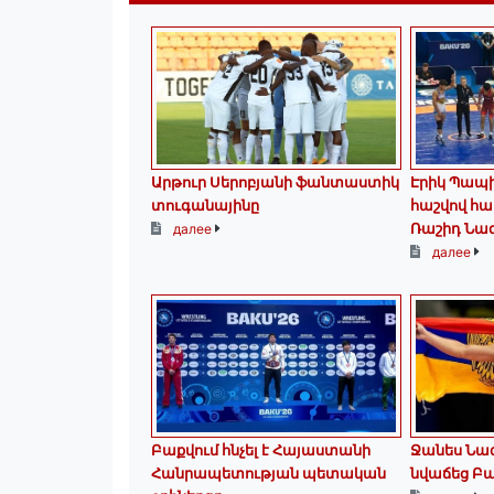
Արթուր Սերոբյանի ֆանտաստիկ
Էրիկ Պապի
տուգանայինը
հաշվով հա
Ռաշիդ Նա
далее
далее
Բաքվում հնչել է Հայաստանի
Ջանես Նազ
Հանրապետության պետական
նվաճեց Բա