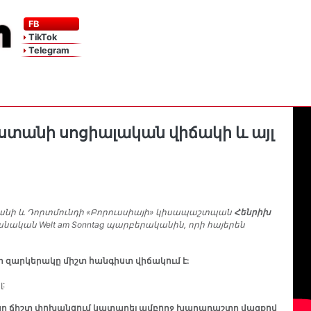
FB
TikTok
Telegram
տանի սոցիալական վիճակի և այլ
անի և Դորտմունդի «Բորուսսիայի» կիսապաշտպան
Հենրիխ
անական Welt am Sonntag պարբերականին, որի հայերեն
եր զարկերակը միշտ հանգիստ վիճակում է:
:
յունը ճիշտ փոխանցում կատարել ամբողջ խաղադաշտը վազքով