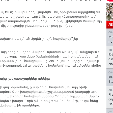
խաղալ: Ես մշտապես տեղաշարժվում եմ, որովհետև այդպիսով ես
կատարելը շատ կարևոր է: Ուրբաթ օրը «Շտուտգարտի» դեմ
ատ տարածություն է բացել Յակուբ Բլաշիկովսկու համար: Այդ
ЛЕ
միշտ ուշադիր լինես, որպեսզի բաց չթողնես
08.
Mo
ւսսիայի» կազմում: Արդեն լիովին հարմարվե՞լ եք
по
08.
մ այդ երեք խաղերում, արդեն պատմություն է, այն անցյալում է:
ID
որեքշաբթի օրը մենք Չեմպիոնների լիգայի շրջանակներում
с 
 պատրաստ լինեմ հանդիպմանը: Հուսով եմ` խաղից խաղ ավելի
сп
լ ֆուտբոլում: Եվ այդ ամենով հանդերձ` ուզում եմ օգնել թիմիս
08.
Id
այից լավ առաջարկներ ունեիք:
St
ցի գալ Դորտմունդ, քանի որ ես հավանում եմ այդ թիմի
08.
կազմում ՉԼ-ի խաղարկության շրջանակներում խաղացի այդ
Я 
ւսսիայի» բոլոր հանդիպումներին: Դորտմունդյան ակումբը ոչ
сп
պես է խաղում, որն իմ սրտով է: Ես մտածում էի, որ դա հենց
Л
ավել խաղային որակներս:
07.