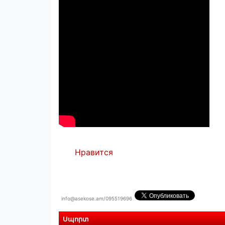
Нравится
info@asekose.am/095519696
Սպորտ