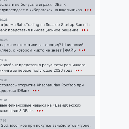
есплатные бонусы в играх»: IDBank
едупреждает о кибератаках на школьников
30.26
атформа Rate.Trading на Seaside Startup Summit:
Bank представил инновационное решение
30.26
к армяне отомстили за геноцид? Шпионский
иллер, о котором никто не знает | ФАЙБ
28.26
ериабанк представил результаты розничного
нкинга за первое полугодие 2026 года
28.26
стоялось открытие Khachaturian Rooftop при
ддержке IDBank
22.26
вые финансовые навыки на «Давидбекских
рах»: Idram&IDBank
17.26
 25% idcoin-ов при покупке авиабилетов Flyone: