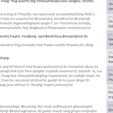
լ: Բայց Դուք կարող էիք տեղափոխվել նաև Անգլիա, որտեղ
«Б
пр
ր բանը չէ: Իհարկե, դա այդ խաղի բաղադրիչներից մեկն է,
07.
 եղել: Ես ապրում եմ ֆուտբոլով, մտածում եմ ֆուտբոլի
Пл
գումարն ինքնստինքնյան գալիս է: Ես Դորտմունդ եմ եկել,
ID
նստարանին, որը Անգլիայում հնարավոր տարբերակ էր:
07.
որտեղ հայրդ՝ Համլետը, պրոֆեսիոնալ ֆուտբոլիստ էր:
Ка
тр
նսիայում ենք բնակվել: Երբ հայրս արդեն հիվանդ էր, մենք
07.
Ам
կեղից:
ба
տ լավ եմ հիշում, երբ հայրս ցանկանում էր մարզման գնալ, ես
07.
սզի ինձ էլ իր հետ վերցնի: Երբեմն տանում էր, երբեմն՝ ոչ: Նա
Со
մ: Բայց երբ տեղափոխվեցինք Հայաստան, ես ասեցի նրան, որ
по
տ իս, դա լուրջ որոշում էր, քանի որ ես շատ փոքր էի:
բայց շատ նիհար է»: Ցավոք, հայրս չտեսավ իմ
07.
Но
иг
07.
ր աշխատանքը: Ֆուտբոլը մեր տան ամենաշատ քննարկվող
До
բոլի ֆեդերացիայում, մի քանի տարի անց քույրս նույնպես