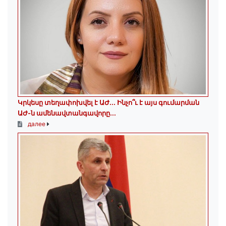
Կրկեսը տեղափոխվել է ԱԺ... Ինչո՞ւ է այս գումարման
ԱԺ-ն ամենավտանգավորը...
далее