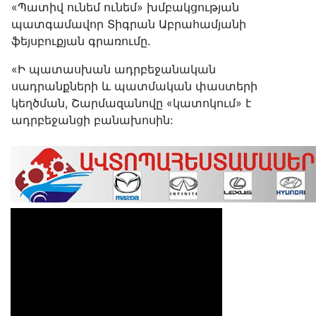
«Պատիվ ունեմ ունեմ» խմբակցության
պատգամավոր Տիգրան Աբրահամյանի
ֆեյսբուքյան գրառումը.
«Ի պատասխան ադրբեջանական
սադրանքների և պատմական փաստերի
կեղծման, Շարմազանովը «կատոկում» է
ադրբեջանցի բանախոսին: