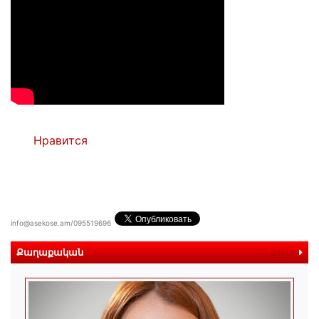
Нравится
info@asekose.am/095519696
Քաղաքական
далее