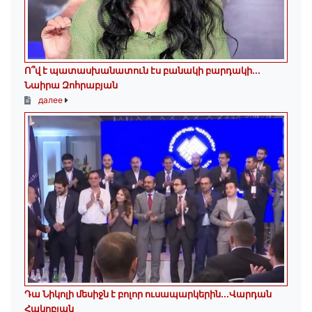
Ո՞վ է պատասխանատուն էս բանակի բարդակի․․․
Նաիրա Զոհրաբյան
далее
Դա Նիկոլի մեսիջն է բոլոր ուսապարկերին․․․Վարդան
Հակոբյան