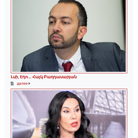
Լսի, Էդո․․․ Հայկ Բաղդասարյան
далее