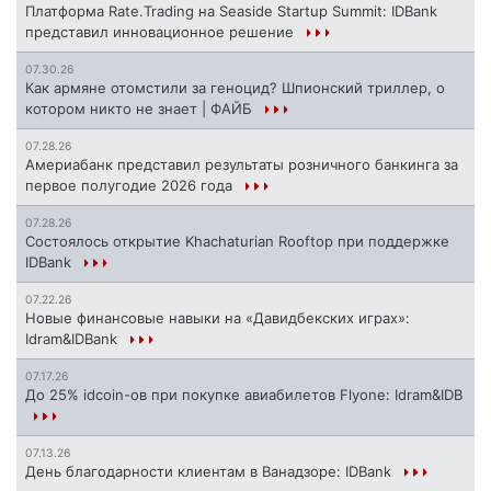
Платформа Rate.Trading на Seaside Startup Summit: IDBank
представил инновационное решение
07.30.26
Как армяне отомстили за геноцид? Шпионский триллер, о
котором никто не знает | ФАЙБ
07.28.26
Америабанк представил результаты розничного банкинга за
первое полугодие 2026 года
07.28.26
Состоялось открытие Khachaturian Rooftop при поддержке
IDBank
07.22.26
Новые финансовые навыки на «Давидбекских играх»:
Idram&IDBank
07.17.26
До 25% idcoin-ов при покупке авиабилетов Flyone: Idram&IDB
07.13.26
День благодарности клиентам в Ванадзоре: IDBank