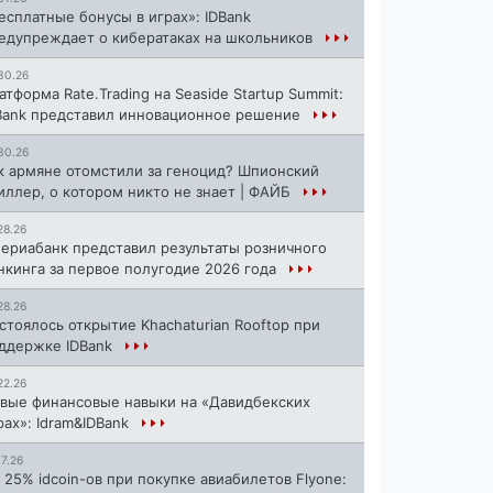
есплатные бонусы в играх»: IDBank
едупреждает о кибератаках на школьников
30.26
атформа Rate.Trading на Seaside Startup Summit:
Bank представил инновационное решение
30.26
к армяне отомстили за геноцид? Шпионский
иллер, о котором никто не знает | ФАЙБ
28.26
ериабанк представил результаты розничного
нкинга за первое полугодие 2026 года
28.26
стоялось открытие Khachaturian Rooftop при
ддержке IDBank
22.26
вые финансовые навыки на «Давидбекских
рах»: Idram&IDBank
17.26
 25% idcoin-ов при покупке авиабилетов Flyone: