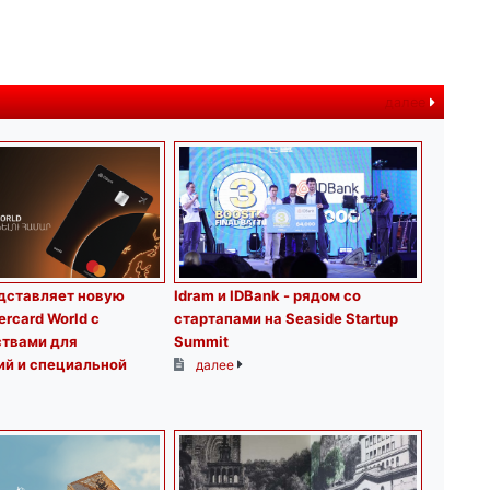
далее
дставляет новую
Idram и IDBank - рядом со
ercard World с
стартапами на Seaside Startup
твами для
Summit
ий и специальной
далее