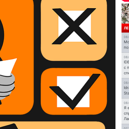
ЛЕ
08.
Mo
по
08.
ID
с 
сп
08.
Id
St
08.
Я 
сп
Л
07.