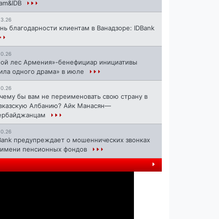
ram&IDB
13.26
нь благодарности клиентам в Ванадзоре: IDBank
10.26
ой лес Армения»-бенефициар инициативы
ила одного драма» в июле
10.26
чему бы вам не переименовать свою страну в
вказскую Албанию? Айк Манасян—
ербайджанцам
10.26
Bank предупреждает о мошеннических звонках
 имени пенсионных фондов