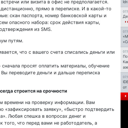
встречи или визита в офис не предполагается.
Id
дистанционно, прямо в переписке. И в какой-то
07.
ые: скан паспорта, номер банковской карты и
Де
сем опасного набора: срок действия карты,
подтверждения из SMS.
07.
«М
вум путям.
«С
вается, что с вашего счета списались деньги или
07.
По
Ка
о сначала просят оплатить материалы, обучение
аз
 Вы переводите деньги и дальше переписка
07.
ID
от
сегда строится на срочности
ам времени на проверку информации. Вам
но «зафиксировать заявку», «быстро подтвердить
а». Любая спешка в вопросах денег и
 того, что перед вами не работодатель, а