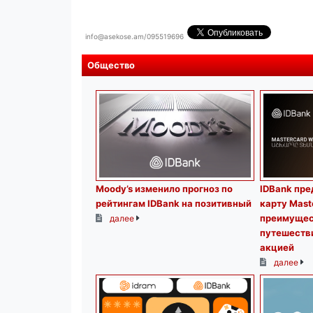
info@asekose.am/095519696
Общество
Moody’s изменило прогноз по
IDBank пре
рейтингам IDBank на позитивный
карту Mast
преимущес
далее
путешеств
акцией
далее