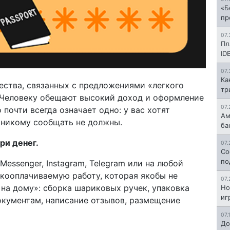
«Б
пр
07.
Пл
ID
07.
Ка
ества, связанных с предложениями «легкого
тр
. Человеку обещают высокий доход и оформление
07.
почти всегда означает одно: у вас хотят
Ам
 никому сообщать не должны.
ба
ри денег.
07.
Со
по
Messenger, Instagram, Telegram или на любой
кооплачиваемую работу, которая якобы не
07.
 на дому»: сборка шариковых ручек, упаковка
Но
иг
окументам, написание отзывов, размещение
07.
До