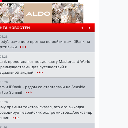
НТА НОВОСТЕЙ
06.26
ody’s изменило прогноз по рейтингам IDBank на
зитивный
05.26
Bank представляет новую карту Mastercard World
преимуществами для путешествий и
ециальной акцией
03.26
ram и IDBank - рядом со стартапами на Seaside
artup Summit
03.26
ему прямым текстом сказал, что его выходка
ровоцирует еврейских экстремистов...Александр
апшин
31.26