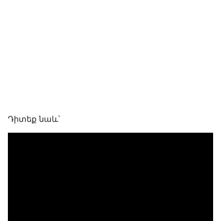
Դիտեք նաև՝