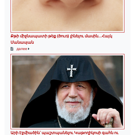
Քթի միջնապատի թեք (ծուռ) լինելու մասին․․․Հայկ
Մանասյան
далее
Արի Էջմիածին՝ պաշտպանելու Կաթողիկոսի գահն ու