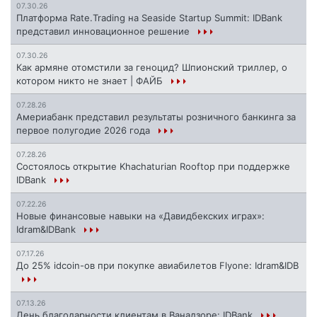
07.30.26
Платформа Rate.Trading на Seaside Startup Summit: IDBank
представил инновационное решение
07.30.26
Как армяне отомстили за геноцид? Шпионский триллер, о
котором никто не знает | ФАЙБ
07.28.26
Америабанк представил результаты розничного банкинга за
первое полугодие 2026 года
07.28.26
Состоялось открытие Khachaturian Rooftop при поддержке
IDBank
07.22.26
Новые финансовые навыки на «Давидбекских играх»:
Idram&IDBank
07.17.26
До 25% idcoin-ов при покупке авиабилетов Flyone: Idram&IDB
07.13.26
День благодарности клиентам в Ванадзоре: IDBank