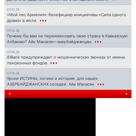
07.10.26
«Мой лес Армения»-бенефициар инициативы «Сила одного
драма» в июле
07.10.26
Почему бы вам не переименовать свою страну в Кавказскую
Албанию? Айк Манасян—азербайджанцам
07.10.26
IDBank предупреждает о мошеннических звонках от имени
пенсионных фондов
07.10.26
Уроки ИСТИНЫ, логики и истории, для наших
АЗЕРБАЙДЖАНСКИХ соседей. Айк Манасян