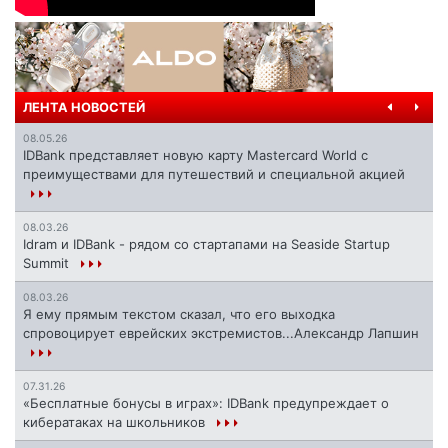
ЛЕНТА НОВОСТЕЙ
08.05.26
IDBank представляет новую карту Mastercard World с
преимуществами для путешествий и специальной акцией
08.03.26
Idram и IDBank - рядом со стартапами на Seaside Startup
Summit
08.03.26
Я ему прямым текстом сказал, что его выходка
спровоцирует еврейских экстремистов...Александр Лапшин
07.31.26
«Бесплатные бонусы в играх»: IDBank предупреждает о
кибератаках на школьников