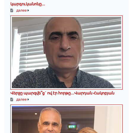
կարգուկանոնը...
далее
Վերջը պարզվե՞ց` ով էր հորթը...Վարդան Հակոբյան
далее