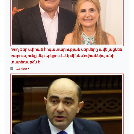
Թող Ձեր սփռած հոգատարության սերմերը ավելացնեն
բարությունը մեր երկրում․․․Արմինե Հովհաննիսյանի
տարեդարձն է
далее