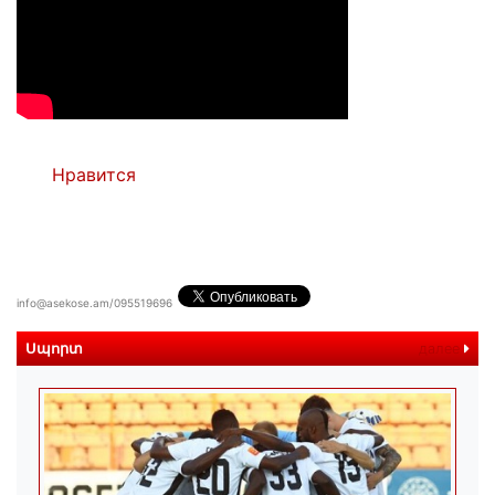
Нравится
info@asekose.am/095519696
Սպորտ
далее