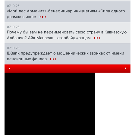
07.10.26
«Мой лес Армения»-бенефициар инициативы «Сила одного
драма» в июле
07.10.26
Почему бы вам не переименовать свою страну в Кавказскую
Албанию? Айк Манасян—азербайджанцам
07.10.26
IDBank предупреждает о мошеннических звонках от имени
пенсионных фондов