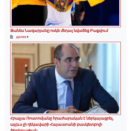
Ջանես Նազարյանը ոսկե մեդալ նվաճեց Բաքվում
далее
Հրաչյա Ռոստոմյանը հրաժարական է ներկայացրել,
այլևս չի ղեկավարի Հայաստանի բասկետբոլի
ֆեդերացիան