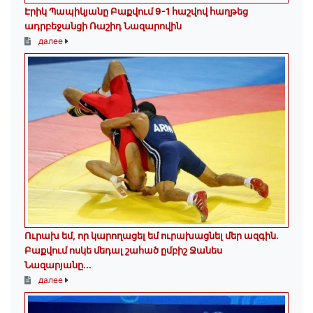
Էրիկ Պապիկյանը Բաքվում 9-1 հաշվով հաղթեց
ադրբեջանցի Ռաշիդ Նազարովին
далее
Ուրախ եմ, որ կարողացել եմ ուրախացնել մեր ազգին.
Բաքվում ոսկե մեդալ շահած ըմբիշ Ջանես
Նազարյանը...
далее