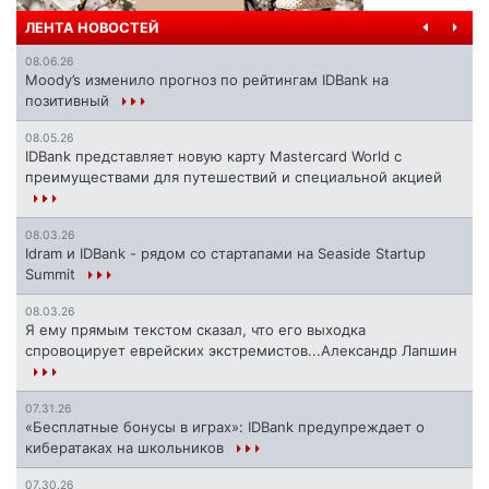
ЛЕНТА НОВОСТЕЙ
08.06.26
Moody’s изменило прогноз по рейтингам IDBank на
позитивный
08.05.26
IDBank представляет новую карту Mastercard World с
преимуществами для путешествий и специальной акцией
08.03.26
Idram и IDBank - рядом со стартапами на Seaside Startup
Summit
08.03.26
Я ему прямым текстом сказал, что его выходка
спровоцирует еврейских экстремистов...Александр Лапшин
07.31.26
«Бесплатные бонусы в играх»: IDBank предупреждает о
кибератаках на школьников
07.30.26