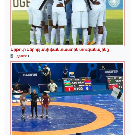
Արթուր Սերոբյանի ֆանտաստիկ տուգանայինը
далее