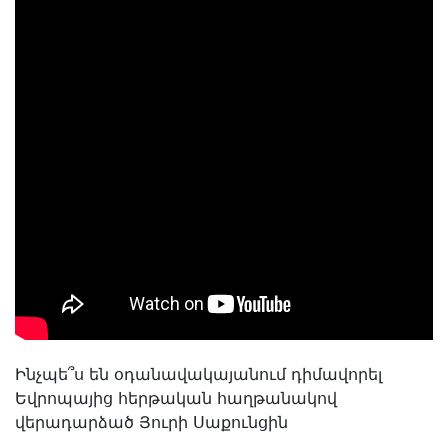
Ինչպե՞ս են օդանավակայանում դիմավորել
Եվրոպայից հերթական հաղթանակով
վերադարձած Յուրի Սաքունցին