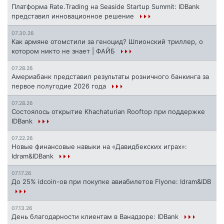
Платформа Rate.Trading на Seaside Startup Summit: IDBank
представил инновационное решение
07.30.26
Как армяне отомстили за геноцид? Шпионский триллер, о
котором никто не знает | ФАЙБ
07.28.26
Америабанк представил результаты розничного банкинга за
первое полугодие 2026 года
07.28.26
Состоялось открытие Khachaturian Rooftop при поддержке
IDBank
07.22.26
Новые финансовые навыки на «Давидбекских играх»:
Idram&IDBank
07.17.26
До 25% idcoin-ов при покупке авиабилетов Flyone: Idram&IDB
07.13.26
День благодарности клиентам в Ванадзоре: IDBank