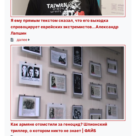
Я ему прямым текстом сказал, что его выходка
спровоцирует еврейских экстремистов...Александр
Лапшин
далее
Как армяне отомстили за геноцид? Шпионский
триллер, о котором никто не знает | ФАЙБ