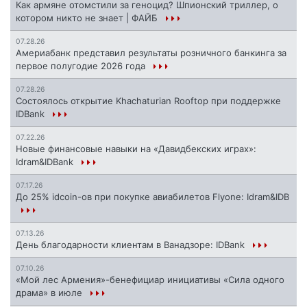
Как армяне отомстили за геноцид? Шпионский триллер, о
котором никто не знает | ФАЙБ
07.28.26
Америабанк представил результаты розничного банкинга за
первое полугодие 2026 года
07.28.26
Состоялось открытие Khachaturian Rooftop при поддержке
IDBank
07.22.26
Новые финансовые навыки на «Давидбекских играх»:
Idram&IDBank
07.17.26
До 25% idcoin-ов при покупке авиабилетов Flyone: Idram&IDB
07.13.26
День благодарности клиентам в Ванадзоре: IDBank
07.10.26
«Мой лес Армения»-бенефициар инициативы «Сила одного
драма» в июле