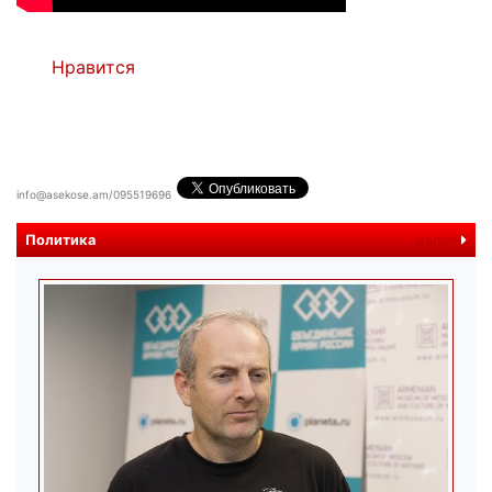
Нравится
info@asekose.am/095519696
Политика
далее