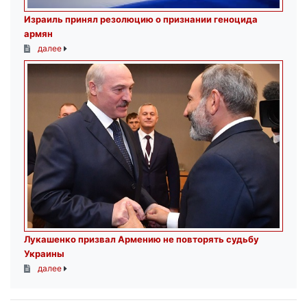
Израиль принял резолюцию о признании геноцида
армян
далее
Лукашенко призвал Армению не повторять судьбу
Украины
далее