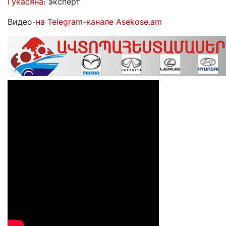
Гукасяна։
эксперт
Видео-
на Telegram-канале Asekose.am