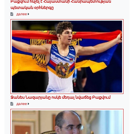
Բաքվում հնչել է Հայաստանի Հանրապետության
պետական օրհներգը
далее
Ջանես Նազարյանը ոսկե մեդալ նվաճեց Բաքվում
далее