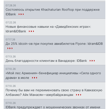
07.28.26
Состоялось открытие Khachaturian Rooftop при поддержке
IDBank
07.22.26
Новые финансовые навыки на «Давидбекских играх»:
Idram&IDBank
07.17.26
До 25% idcoin-ов при покупке авиабилетов Flyone: Idram&IDB
07.13.26
День благодарности клиентам в Ванадзоре: IDBank
07.10.26
«Мой лес Армения»-бенефициар инициативы «Сила одного
драма» в июле
07.10.26
Почему бы вам не переименовать свою страну в Кавказскую
Албанию? Айк Манасян—азербайджанцам
07.10.26
IDBank предупреждает о мошеннических звонках от имени