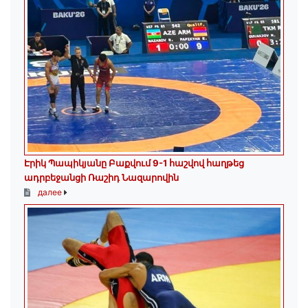
Էրիկ Պապիկյանը Բաքվում 9-1 հաշվով հաղթեց
ադրբեջանցի Ռաշիդ Նազարովին
далее