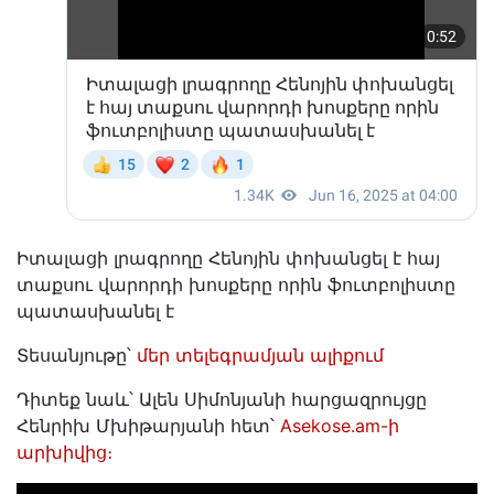
Իտալացի լրագրողը Հենոյին փոխանցել է հայ
տաքսու վարորդի խոսքերը որին ֆուտբոլիստը
պատասխանել է
Տեսանյութը՝
մեր տելեգրամյան ալիքում
Դիտեք նաև՝ Ալեն Սիմոնյանի հարցազրույցը
Հենրիխ Մխիթարյանի հետ՝
Asekose.am-ի
արխիվից։