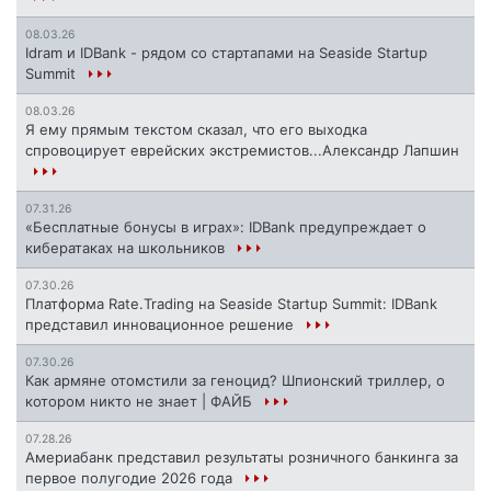
08.03.26
Idram и IDBank - рядом со стартапами на Seaside Startup
Summit
08.03.26
Я ему прямым текстом сказал, что его выходка
спровоцирует еврейских экстремистов...Александр Лапшин
07.31.26
«Бесплатные бонусы в играх»: IDBank предупреждает о
кибератаках на школьников
07.30.26
Платформа Rate.Trading на Seaside Startup Summit: IDBank
представил инновационное решение
07.30.26
Как армяне отомстили за геноцид? Шпионский триллер, о
котором никто не знает | ФАЙБ
07.28.26
Америабанк представил результаты розничного банкинга за
первое полугодие 2026 года