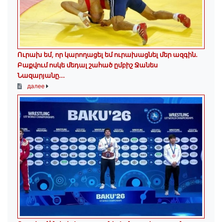
Ուրախ եմ, որ կարողացել եմ ուրախացնել մեր ազգին.
Բաքվում ոսկե մեդալ շահած ըմբիշ Ջանես
Նազարյանը...
далее