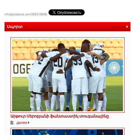
info@asekose.am/095519696
Սպորտ
далее
Արթուր Սերոբյանի ֆանտաստիկ տուգանայինը
далее