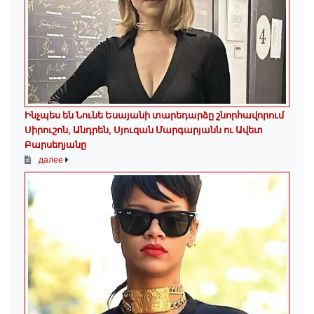
Ինչպես են Նունե Եսայանի տարեդարձը շնորհավորում
Սիրուշոն, Անդրեն, Սյուզան Մարգարյանն ու Ավետ
Բարսեղյանը
далее