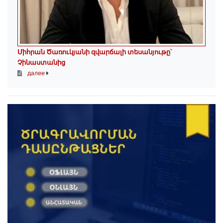
Միհրան Ծառուկյանի զվարճալի տեսանյութը՝
Չինաստանից
далее