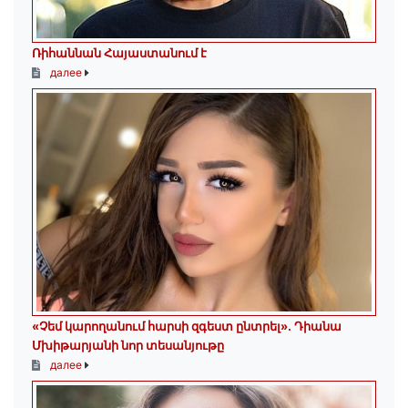
Ռիհաննան Հայաստանում է
далее
«Չեմ կարողանում հարսի զգեստ ընտրել». Դիանա
Մխիթարյանի նոր տեսանյութը
далее