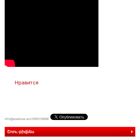
Нравится
info@asekose.am/095519696
Շոու-բիզնես
далее