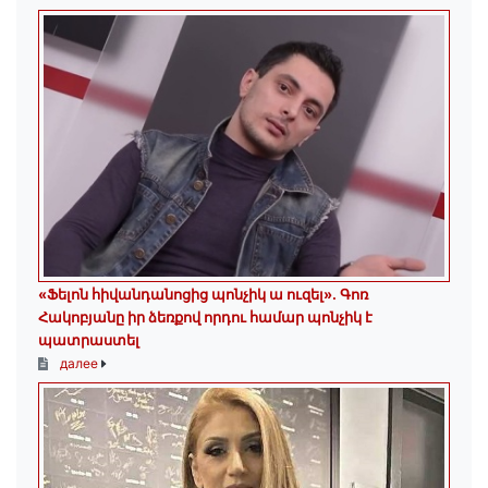
«Ֆելոն հիվանդանոցից պոնչիկ ա ուզել». Գոռ
Հակոբյանը իր ձեռքով որդու համար պոնչիկ է
պատրաստել
далее