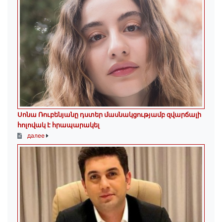
Սոնա Ռուբենյանը դստեր մասնակցությամբ զվարճալի
հոլովակ է հրապարակել
далее