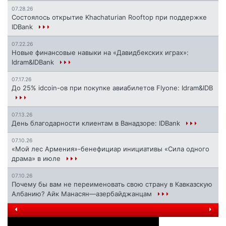
07.28.26
Состоялось открытие Khachaturian Rooftop при поддержке
IDBank
07.22.26
Новые финансовые навыки на «Давидбекских играх»:
Idram&IDBank
07.17.26
До 25% idcoin-ов при покупке авиабилетов Flyone: Idram&IDB
07.13.26
День благодарности клиентам в Ванадзоре: IDBank
07.10.26
«Мой лес Армения»-бенефициар инициативы «Сила одного
драма» в июле
07.10.26
Почему бы вам не переименовать свою страну в Кавказскую
Албанию? Айк Манасян—азербайджанцам