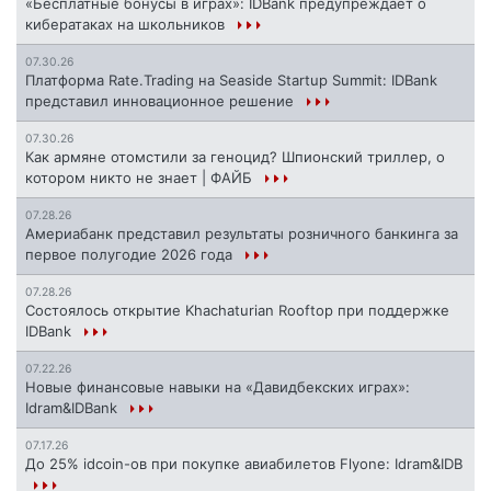
«Бесплатные бонусы в играх»: IDBank предупреждает о
кибератаках на школьников
07.30.26
Платформа Rate.Trading на Seaside Startup Summit: IDBank
представил инновационное решение
07.30.26
Как армяне отомстили за геноцид? Шпионский триллер, о
котором никто не знает | ФАЙБ
07.28.26
Америабанк представил результаты розничного банкинга за
первое полугодие 2026 года
07.28.26
Состоялось открытие Khachaturian Rooftop при поддержке
IDBank
07.22.26
Новые финансовые навыки на «Давидбекских играх»:
Idram&IDBank
07.17.26
До 25% idcoin-ов при покупке авиабилетов Flyone: Idram&IDB