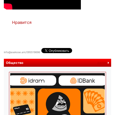
Нравится
info@asekose.am/095519696
Общество
далее