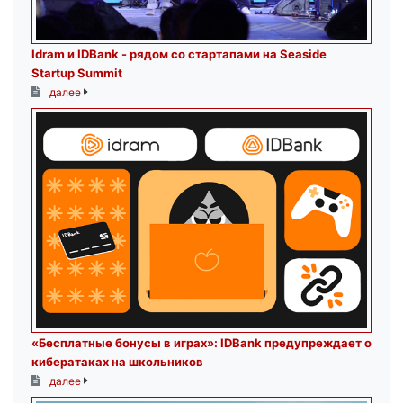
Idram и IDBank - рядом со стартапами на Seaside
Startup Summit
далее
«Бесплатные бонусы в играх»: IDBank предупреждает о
кибератаках на школьников
далее