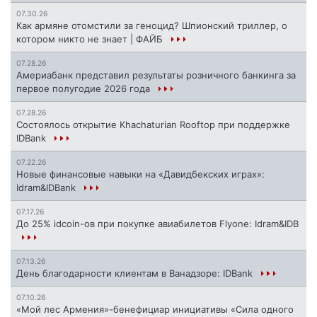
07.30.26
Как армяне отомстили за геноцид? Шпионский триллер, о
котором никто не знает | ФАЙБ
07.28.26
Америабанк представил результаты розничного банкинга за
первое полугодие 2026 года
07.28.26
Состоялось открытие Khachaturian Rooftop при поддержке
IDBank
07.22.26
Новые финансовые навыки на «Давидбекских играх»:
Idram&IDBank
07.17.26
До 25% idcoin-ов при покупке авиабилетов Flyone: Idram&IDB
07.13.26
День благодарности клиентам в Ванадзоре: IDBank
07.10.26
«Мой лес Армения»-бенефициар инициативы «Сила одного