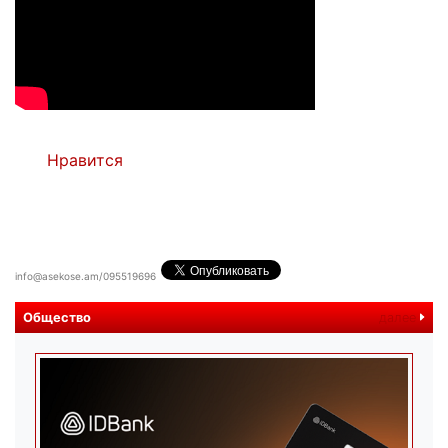
Нравится
info@asekose.am/095519696
Общество
далее