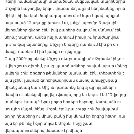
Ռեփի համաճարակի տարածման սկզբնական տարիներին
Միշոյին հաջողվեց երկու փառահեղ ալբոմ հեղինակել, որոն
մինչև հիմա կան ձայնադարանումս: Ապա եկավ այնքան
սպասված “Քաղաքը խոսում ա, լսեք” ալբոմը: Ջազային
մելիզմները ցնցող էին, իսկ բառերը ծակում ու մտնում էին
ներաշխարհդ, ամեն ինչ խառնում իրար ու հրաժարվում
դուրս գալ այնտեղից: Միշոյի երգերը դառնում էին քո մի
մասը, դառնում էին կյանքի ուղեցույց:
Բայց 2009-ից սկսեց Միշոյի դեգրադացիան: Չգիտեմ ինչու:
Ավելի շուտ գիտեմ, բայց պատճառները հավանաբար մեկից
ավելին էին: Երգերի թեմաները պակասել էին, տեքստերն էլ
այն չէին, չնայած գործիքավորման մասով առաջընթաց
միանշանակ կար: Միշոն դադարեց երգել պրոբլեմների
մասին ու սկսեց մի զզվելի ֆազա, որը ես կոչում եմ “Զվյոզդը
տանելու էտապ”: Նրա բոլոր երգերի հերոսը, Աստվածն ու
սուպեռ մաչոն հենց Միշոն էր: Նրա շուրջ էին ծավալվում
բոլոր դեպքերը ու միակ բանը ինչ մնում էր երգից հետո, դա
այն էր թե ինչ հզոր տղա է Միշոն: Ինչը շատ
վերապահումներով մասամբ էր միայն