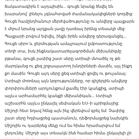
ճակատագիրն է այդպիսին… գուցե նրանք ծնվել են
խարանով՝ լինելու չգնահտված ժամանակակիցների կողմից:
Գուցե համընդհանուր մերժվածությունը ու անվերջ պայքարն
է մղում նրանց այդքան լավը դառնալ իրենց տեսակի մեջ:
Պայքարի բովում եփվել, ինքն իրեն անվերջ գերազանցել…
Գուցե սիրո և ջերմության ամպլոայում ըմբոստությունը
տեղի տա, իսկ ինքնակատարելագործման մեխանիզմը
բթանա, գուցե չափից շատ սերը ստիպի մտածել ոչ թե
մարդկանց ու քեզ շրջապատող խնդիրների մասին, այլ ինքդ
քո մասին: Գուցե այդ սերը քեզ ստիպի ցրվել ու թուլանալ:
Ստիպի մոռոնալ այն նրբությունները, որ գիշերյին անվերջ
փորփրումների արդյունքում քամել էիր կյանքից, ստիպի
այլևս արհամարհել կյանքի մեխանիկան… Ստիպի
աշխարհն այլևս ընկալել սեփական ԵՍ-ի պրիզմայից:
Միշոյի հետ եղավ հենց այն ինչ վերեվում գրել եմ: Չափից
շատ սերը հղփացրեց պատանուն, դեֆորմացրեց նախկին
Միշոյին ու դարձրեց մեկը ում ես հիմա հրաժարվում եմ
ընդունել: Միշոյի այս տեսակն ինձ համար հիմա ընկալելի չի: