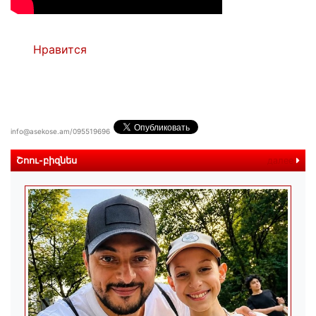
Нравится
info@asekose.am/095519696
Շոու-բիզնես
далее