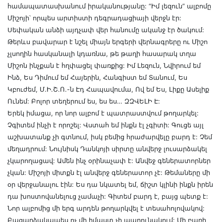
համապատասխանում իրականությանը: “Իմ լեզուն” ալբոմը
Միշոյի՝ որպես արտիստի դեգրադացիայի վերջն էր:
Սեփական անձի այդչափ վեր հանումը ականջ էր ծակում:
Թերևս բավարար է նշել միայն երգերի վերնագրերը ու Միշո
չլսողին հասկանալի կդառնա, թե թաղի հասարակ տղա
Միշոն ինչքան է հղփացել փառքից: Իմ Լեզուն, Նվիրում եմ
Ինձ, Ես Դիմում եմ Հայերին, Հանգիստ եմ Տանում, Ես
Կբուժեմ, Մ.Ի.Շ.Ո.-ն Էդ Հապավումա, Ով եմ Ես, Լիքը Ասելիք
Ունեմ: Բոլոր տեղերում ես, ես ես… ԶԶՎԵԼԻ Է:
Երեկ իմացա, որ նոր ալբոմ է պատրաստվում թողարկել:
Չգիտեմ ինչի է որոշել: Վստահ եմ ինքն էլ չգիտի: Գուցե այլ
աշխատանք չի գտնում, իսկ բեմից հրաժարվելը բարդ է: Չեմ
մեղադրում: Նույնիսկ Դանկոյի սիրտը անվերջ լուսարձակել
չկարողացավ: Ամեն ինչ օրինաչափ է: Անվեջ գեներատորներ
չկան: Միշոյի միտքն էլ անվերջ գեներատոր չէ: Թեմաները մի
օր վերջանալու էին: Ես դա նկատել եմ, ճիշտ կլինի ինքն իրեն
դա խոստովանելուց չամաչի: Գիտեմ բարդ է, բայց պետք է:
Նոր ալբոմից մի երգ արդեն թողարկվել է տեսահոլովակով:
Բացարձակապես ոչ մի իմաստ չի պարունակում: Մի բառի