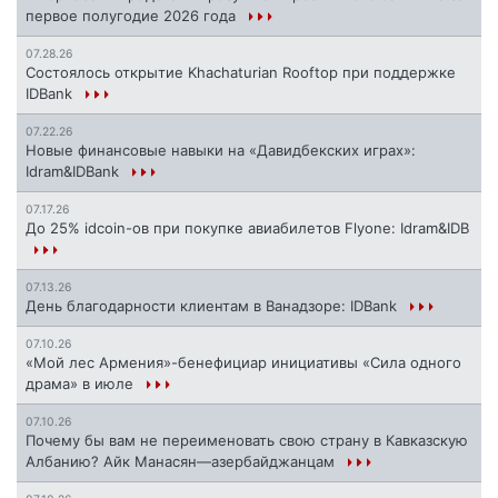
первое полугодие 2026 года
07.28.26
Состоялось открытие Khachaturian Rooftop при поддержке
IDBank
07.22.26
Новые финансовые навыки на «Давидбекских играх»:
Idram&IDBank
07.17.26
До 25% idcoin-ов при покупке авиабилетов Flyone: Idram&IDB
07.13.26
День благодарности клиентам в Ванадзоре: IDBank
07.10.26
«Мой лес Армения»-бенефициар инициативы «Сила одного
драма» в июле
07.10.26
Почему бы вам не переименовать свою страну в Кавказскую
Албанию? Айк Манасян—азербайджанцам