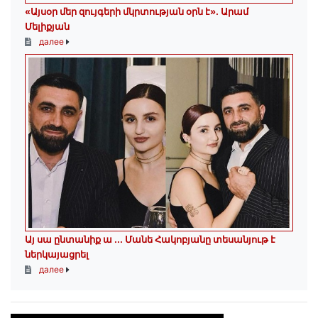
«Այսօր մեր զույգերի մկրտության օրն է»․ Արամ
Մելիքյան
далее
Այ սա ընտանիք ա ․․․ Մանե Հակոբյանը տեսանյութ է
ներկայացրել
далее