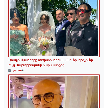
Առաջին կադրերը ռեժիսոր, դերասանուհի, երգչուհի
Էնջլ Մարտիրոսյանի հարսանիքից
далее