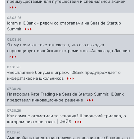
преимуществами для путешествий и специальной акцией
08.03.26
Idram и IDBank - рядом со стартапами на Seaside Startup
Summit
08.03.26
Я ему прямым текстом сказал, что его выходка
спровоцирует еврейских экстремистов...Александр Лапшин
07.31.26
«Бесплатные бонусы в играх»: IDBank предупреждает о
кибератаках на школьников
07.30.26
Платформа Rate.Trading на Seaside Startup Summit: IDBank
представил инновационное решение
07.30.26
Как армяне отомстили за геноцид? Шпионский триллер, о
котором никто не знает | ФАЙБ
07.28.26
Америабанк представил результаты розничного банкинга за