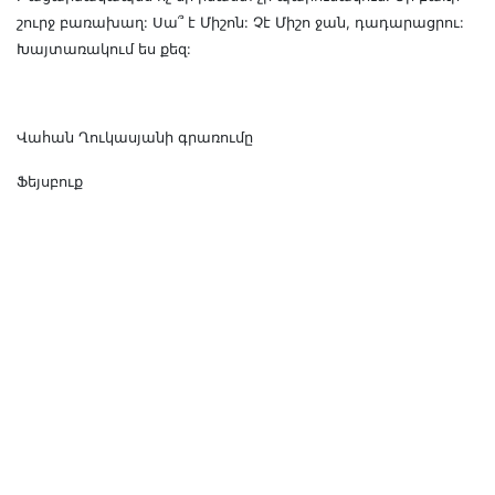
շուրջ բառախաղ: Սա՞ է Միշոն: Չէ Միշո ջան, դադարացրու:
Խայտառակում ես քեզ:
Վահան Ղուկասյանի գրառումը
Ֆեյսբուք