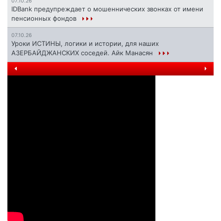
07.10.26
IDBank предупреждает о мошеннических звонках от имени
пенсионных фондов
07.10.26
Уроки ИСТИНЫ, логики и истории, для наших
АЗЕРБАЙДЖАНСКИХ соседей. Айк Манасян