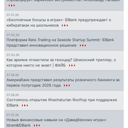
07.31.26
«Бесплатные бонусы в играх»: IDBank предупреждает о
кибератаках на школьников
07.30.26
Платформа Rate.Trading на Seaside Startup Summit: IDBank
представил инновационное решение
07.30.26
Как армяне отомстили за геноцид? Шпионский триллер, о
котором никто не знает | ФАЙБ
07.28.26
Америабанк представил результаты розничного банкинга за
первое полугодие 2026 года
07.28.26
Состоялось открытие Khachaturian Rooftop при поддержке
IDBank
07.22.26
Новые финансовые навыки на «Давидбекских играх»:
Idram&IDBank