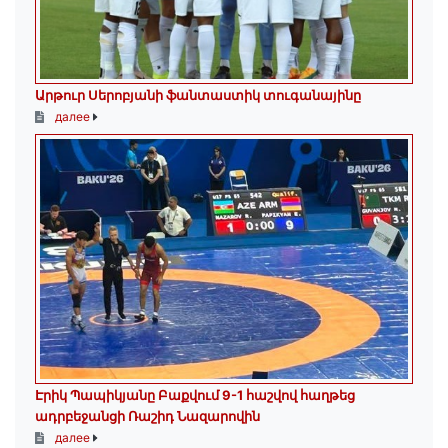
Արթուր Սերոբյանի ֆանտաստիկ տուգանայինը
далее
Էրիկ Պապիկյանը Բաքվում 9-1 հաշվով հաղթեց
ադրբեջանցի Ռաշիդ Նազարովին
далее