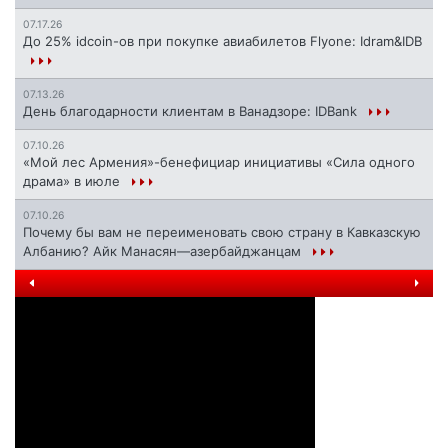
07.17.26
До 25% idcoin-ов при покупке авиабилетов Flyone: Idram&IDB
07.13.26
День благодарности клиентам в Ванадзоре: IDBank
07.10.26
«Мой лес Армения»-бенефициар инициативы «Сила одного
драма» в июле
07.10.26
Почему бы вам не переименовать свою страну в Кавказскую
Албанию? Айк Манасян—азербайджанцам