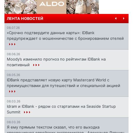
ЛЕНТА НОВОСТЕЙ
08.07.26
«Срочно подтвердите данные карты»: IDBank
предупреждает о мошенничестве с бронированием отелей
08.06.26
Moody’s изменило прогноз по рейтингам IDBank на
позитивный
08.05.26
IDBank представляет новую карту Mastercard World с
преимуществами для путешествий и специальной акцией
08.03.26
Idram и IDBank - рядом со стартапами на Seaside Startup
Summit
08.03.26
Я ему прямым текстом сказал, что его выходка
спровоцирует еврейских экстремистов...Александр Лапшин