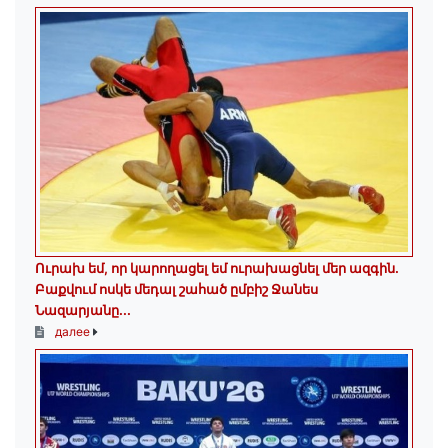
Ուրախ եմ, որ կարողացել եմ ուրախացնել մեր ազգին.
Բաքվում ոսկե մեդալ շահած ըմբիշ Ջանես
Նազարյանը...
далее