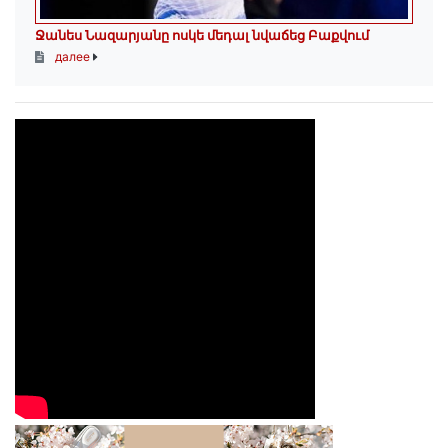
Ջանես Նազարյանը ոսկե մեդալ նվաճեց Բաքվում
далее