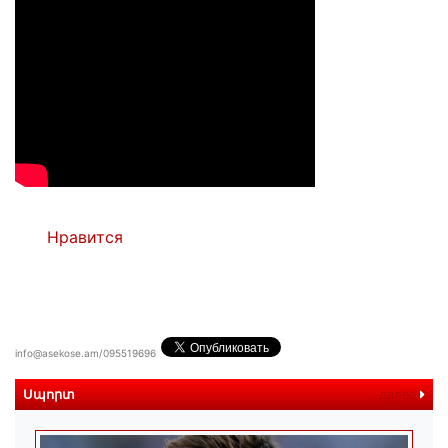
Нравится
info@asekose.am/095519696
Սպորտ
далее