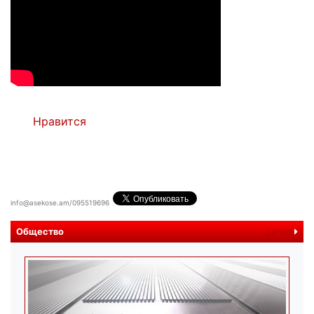
Нравится
info@asekose.am/095519696
Общество
далее