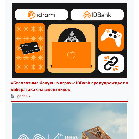
«Бесплатные бонусы в играх»: IDBank предупреждает о
кибератаках на школьников
далее