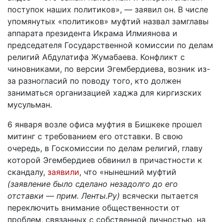
поступок наших политиков», — заявил он. В числе
упомянутых «политиков» муфтий назвал замглавы
аппарата президента Икрама Илмиянова и
председателя Государственной комиссии по делам
религий Абдулатифа Жумабаева. Конфликт с
чиновниками, по версии Эгембердиева, возник из-
за разногласий по поводу того, кто должен
заниматься организацией хаджа для киргизских
мусульман.
6 января возле офиса муфтия в Бишкеке прошел
митинг с требованием его отставки. В свою
очередь, в Госкомиссии по делам религий, главу
которой Эгембердиев обвинил в причастности к
скандалу,
заявили
, что «нынешний муфтий
(заявление было сделано незадолго до его
отставки — прим. Ленты.Ру)
всячески пытается
переключить внимание общественности от
проблем, связанных с собственной личностью, на