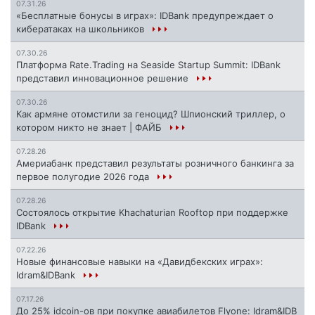
07.31.26
«Бесплатные бонусы в играх»: IDBank предупреждает о
кибератаках на школьников
07.30.26
Платформа Rate.Trading на Seaside Startup Summit: IDBank
представил инновационное решение
07.30.26
Как армяне отомстили за геноцид? Шпионский триллер, о
котором никто не знает | ФАЙБ
07.28.26
Америабанк представил результаты розничного банкинга за
первое полугодие 2026 года
07.28.26
Состоялось открытие Khachaturian Rooftop при поддержке
IDBank
07.22.26
Новые финансовые навыки на «Давидбекских играх»:
Idram&IDBank
07.17.26
До 25% idcoin-ов при покупке авиабилетов Flyone: Idram&IDB