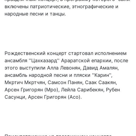
включены патриотические, этнографические и
народные песни и танцы.
Рождественский концерт стартовал исполнением
ансамбля ''Цахказард'' Араратской епархии, после
этого выступили Алла Левонян, Давид Амалян,
ансамбль народной песни и пляски ''Карин'',
Мкртич Мкртчян, Самсон Панян, Саак Саакян,
Арсен Григорян (Мро), Лейла Сарибекян, Рубен
Сасунци, Арсен Григорян (Асо).