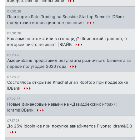
кибератаках на школьников
07.30.26
Платформа Rate.Trading на Seaside Startup Summit: IDBank
представил инновационное решение
07.30.26
Как армяне отомстили за геноцид? Шпионский триллер, о
котором никто не знает | ФАЙБ
07.28.26
Америабанк представил результаты розничного банкинга за
первое полугодие 2026 года
07.28.26
Состоялось открытие Khachaturian Rooftop при поддержке
IDBank
07.22.26
Новые финансовые навыки на «Давидбекских играх»:
Idram&IDBank
07.17.26
До 25% idcoin-ов при покупке авиабилетов Flyone: Idram&IDB