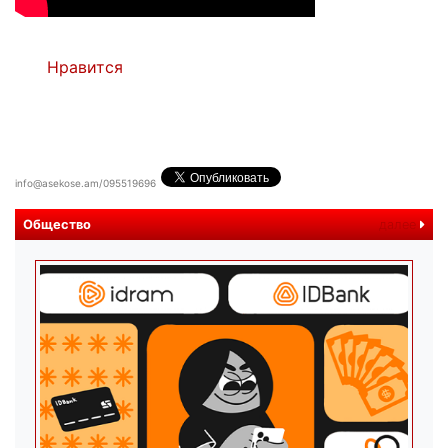
Нравится
info@asekose.am/095519696
Общество
далее