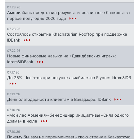
07.28.26
Америабанк представил результаты розничного банкинга за
первое полугодие 2026 года
07.28.26
Состоялось открытие Khachaturian Rooftop при поддержке
IDBank
07.22.26
Новые финансовые навыки на «Давидбекских играх»:
Idram&IDBank
07.17.26
До 25% idcoin-ов при покупке авиабилетов Flyone: Idram&IDB
07.13.26
День благодарности клиентам в Ванадзоре: IDBank
07.10.26
«Мой лес Армения»-бенефициар инициативы «Сила одного
драма» в июле
07.10.26
Почему бы вам не переименовать свою страну в Кавказскую