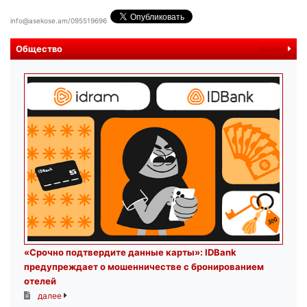
info@asekose.am/095519696
Общество
далее
«Срочно подтвердите данные карты»: IDBank
предупреждает о мошенничестве с бронированием
отелей
далее