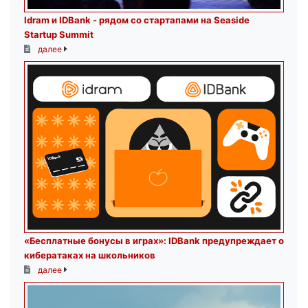
Idram и IDBank - рядом со стартапами на Seaside
Startup Summit
далее
«Бесплатные бонусы в играх»: IDBank предупреждает о
кибератаках на школьников
далее