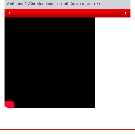
Албанию? Айк Манасян—азербайджанцам