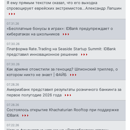
Я ему прямым текстом сказал, что его выходка
спровоцирует еврейских экстремистов...Александр Лапшин
07.31.26
«Бесплатные бонусы в играх»: IDBank предупреждает о
кибератаках на школьников
07.30.26
Платформа Rate.Trading на Seaside Startup Summit: IDBank
представил инновационное решение
07.30.26
Как армяне отомстили за геноцид? Шпионский триллер, о
котором никто не знает | ФАЙБ
07.28.26
Америабанк представил результаты розничного банкинга за
первое полугодие 2026 года
07.28.26
Состоялось открытие Khachaturian Rooftop при поддержке
IDBank
07.22.26