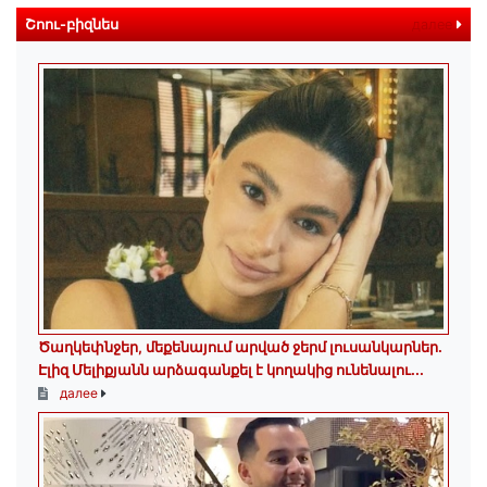
Շոու-բիզնես
далее
Ծաղկեփնջեր, մեքենայում արված ջերմ լուսանկարներ.
Էլիզ Մելիքյանն արձագանքել է կողակից ունենալու...
далее