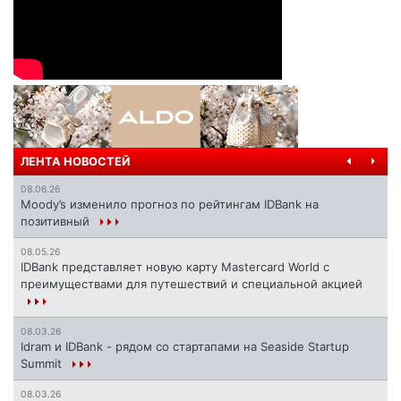
ЛЕНТА НОВОСТЕЙ
08.06.26
Moody’s изменило прогноз по рейтингам IDBank на
позитивный
08.05.26
IDBank представляет новую карту Mastercard World с
преимуществами для путешествий и специальной акцией
08.03.26
Idram и IDBank - рядом со стартапами на Seaside Startup
Summit
08.03.26