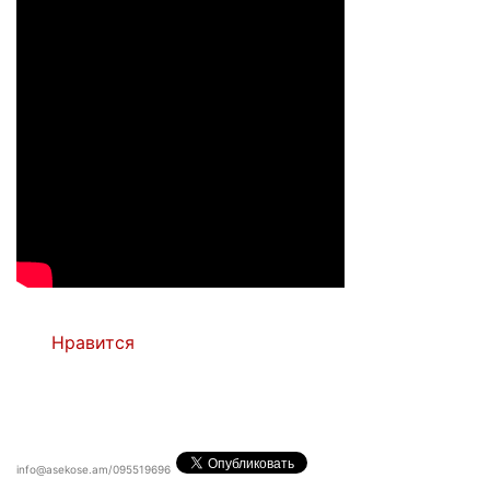
Нравится
info@asekose.am/095519696