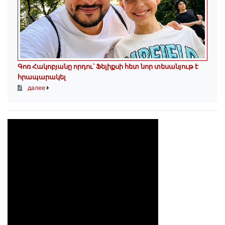
Գոռ Հակոբյանը որդու՝ Ֆելիքսի հետ նոր տեսանյութ է
հրապարակել
далее