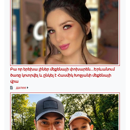
Բա որ երեխա լիներ մեքենայի փոխարեն...Երևանում
ծառը կոտրվել և ընկել է Հասմիկ Խոջյանի մեքենայի
վրա
далее