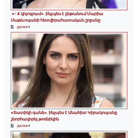
«- 4 կիլոգրամ». ինչպես է ընթանում Մարիա
Մաթևոսյանի հետվիրահատական շրջանը
далее
«Տատիկի գանձ». ինչպես է Անահիտ Կիրակոսյանը
շնորհավորել թոռնիկին
далее