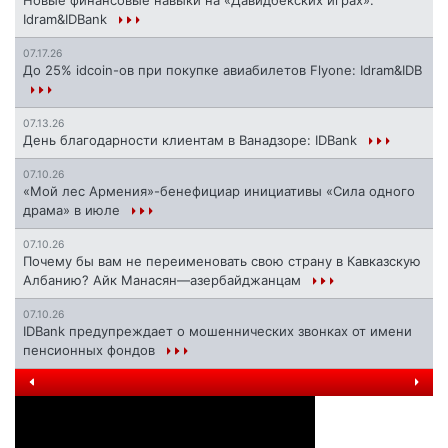
Новые финансовые навыки на «Давидбекских играх»:
Idram&IDBank
07.17.26
До 25% idcoin-ов при покупке авиабилетов Flyone: Idram&IDB
07.13.26
День благодарности клиентам в Ванадзоре: IDBank
07.10.26
«Мой лес Армения»-бенефициар инициативы «Сила одного
драма» в июле
07.10.26
Почему бы вам не переименовать свою страну в Кавказскую
Албанию? Айк Манасян—азербайджанцам
07.10.26
IDBank предупреждает о мошеннических звонках от имени
пенсионных фондов