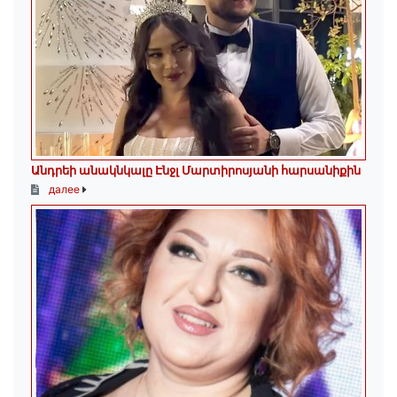
Անդրեի անակնկալը Էնջլ Մարտիրոսյանի հարսանիքին
далее