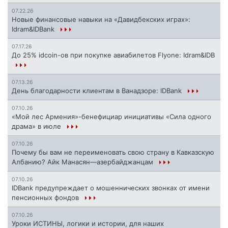
07.22.26
Новые финансовые навыки на «Давидбекских играх»:
Idram&IDBank
07.17.26
До 25% idcoin-ов при покупке авиабилетов Flyone: Idram&IDB
07.13.26
День благодарности клиентам в Ванадзоре: IDBank
07.10.26
«Мой лес Армения»-бенефициар инициативы «Сила одного
драма» в июле
07.10.26
Почему бы вам не переименовать свою страну в Кавказскую
Албанию? Айк Манасян—азербайджанцам
07.10.26
IDBank предупреждает о мошеннических звонках от имени
пенсионных фондов
07.10.26
Уроки ИСТИНЫ, логики и истории, для наших