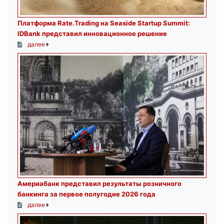
Платформа Rate.Trading на Seaside Startup Summit:
IDBank представил инновационное решение
далее
Америабанк представил результаты розничного
банкинга за первое полугодие 2026 года
далее