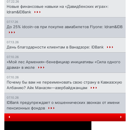
07.22.26
Новые финансовые навыки на «Давидбекских играх»:
Idram&IDBank
07.17.26
До 25% idcoin-ов при покупке авиабилетов Flyone: Idram&IDB
07.13.26
День благодарности клиентам в Ванадзоре: IDBank
07.10.26
«Мой лес Армения»-бенефициар инициативы «Сила одного
драма» в июле
07.10.26
Почему бы вам не переименовать свою страну в Кавказскую
Албанию? Айк Манасян—азербайджанцам
07.10.26
IDBank предупреждает о мошеннических звонках от имени
пенсионных фондов