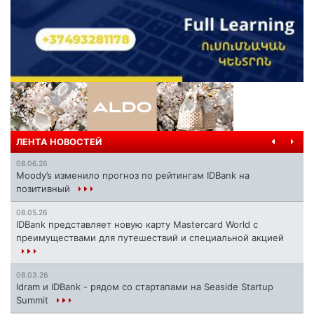
ЛЕНТА НОВОСТЕЙ
08.06.26
Moody’s изменило прогноз по рейтингам IDBank на
позитивный
08.05.26
IDBank представляет новую карту Mastercard World с
преимуществами для путешествий и специальной акцией
08.03.26
Idram и IDBank - рядом со стартапами на Seaside Startup
Summit