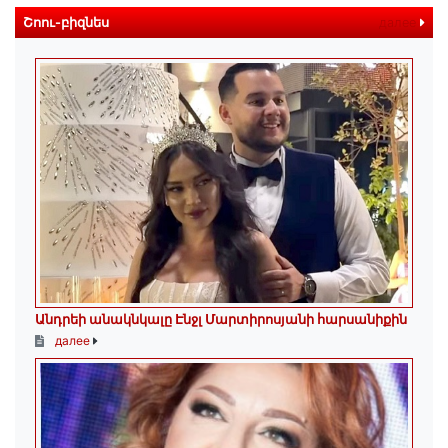
Շոու-բիզնես
далее
Անդրեի անակնկալը Էնջլ Մարտիրոսյանի հարսանիքին
далее