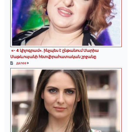
«- 4 կիլոգրամ». ինչպես է ընթանում Մարիա
Մաթևոսյանի հետվիրահատական շրջանը
далее