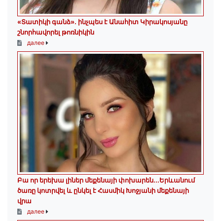
«Տատիկի գանձ». ինչպես է Անահիտ Կիրակոսյանը
շնորհավորել թոռնիկին
далее
Բա որ երեխա լիներ մեքենայի փոխարեն...Երևանում
ծառը կոտրվել և ընկել է Հասմիկ Խոջյանի մեքենայի
վրա
далее