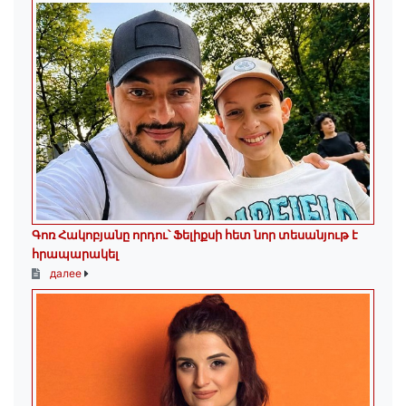
Գոռ Հակոբյանը որդու՝ Ֆելիքսի հետ նոր տեսանյութ է
հրապարակել
далее