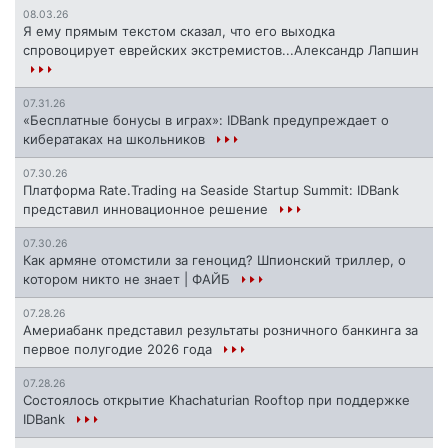
08.03.26
Я ему прямым текстом сказал, что его выходка
спровоцирует еврейских экстремистов...Александр Лапшин
07.31.26
«Бесплатные бонусы в играх»: IDBank предупреждает о
кибератаках на школьников
07.30.26
Платформа Rate.Trading на Seaside Startup Summit: IDBank
представил инновационное решение
07.30.26
Как армяне отомстили за геноцид? Шпионский триллер, о
котором никто не знает | ФАЙБ
07.28.26
Америабанк представил результаты розничного банкинга за
первое полугодие 2026 года
07.28.26
Состоялось открытие Khachaturian Rooftop при поддержке
IDBank