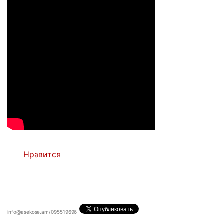
Нравится
info@asekose.am/095519696