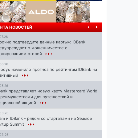
НТА НОВОСТЕЙ
07.26
рочно подтвердите данные карты»: IDBank
едупреждает о мошенничестве с
онированием отелей
06.26
ody’s изменило прогноз по рейтингам IDBank на
зитивный
05.26
Bank представляет новую карту Mastercard World
преимуществами для путешествий и
ециальной акцией
03.26
ram и IDBank - рядом со стартапами на Seaside
artup Summit
03.26