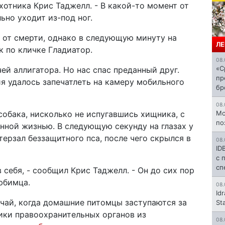
отника Крис Таджелл. - В какой-то момент от
ьно уходит из-под ног.
 от смерти, однако в следующую минуту на
ЛЕ
 по кличке Гладиатор.
08.
«С
ей аллигатора. Но нас спас преданный друг.
пр
я удалось запечатлеть на камеру мобильного
бр
08.
собака, нисколько не испугавшись хищника, с
Mo
по
енной жизнью. В следующую секунду на глазах у
ерзал беззащитного пса, после чего скрылся в
08.
ID
с 
сп
 себя, - сообщил Крис Таджелл. - Он до сих пор
юбимца.
08.
Id
учай, когда домашние питомцы заступаются за
St
ники правоохранительных органов из
08.