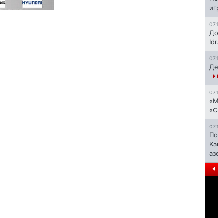
иг
07.
До
Id
07.
Де
07.
«М
«С
07.
По
Ка
аз