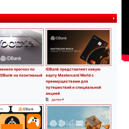
далее
менило прогноз по
IDBank представляет новую
IDBank на позитивный
карту Mastercard World с
преимуществами для
путешествий и специальной
акцией
далее