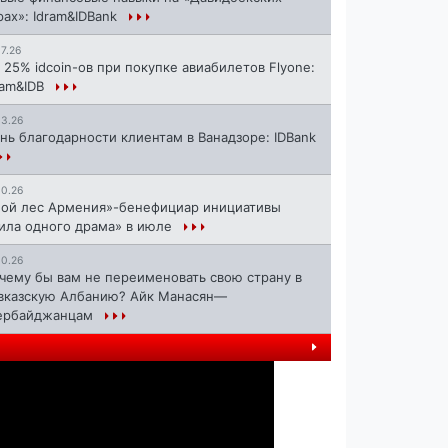
рах»: Idram&IDBank
17.26
 25% idcoin-ов при покупке авиабилетов Flyone:
ram&IDB
13.26
нь благодарности клиентам в Ванадзоре: IDBank
10.26
ой лес Армения»-бенефициар инициативы
ила одного драма» в июле
10.26
чему бы вам не переименовать свою страну в
вказскую Албанию? Айк Манасян—
ербайджанцам