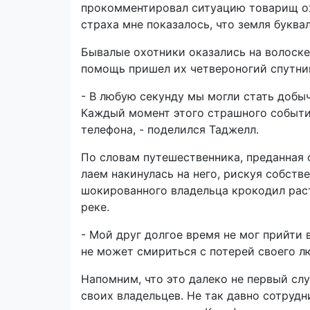
прокомментировал ситуацию товарищ ох
страха мне показалось, что земля буквал
Бывалые охотники оказались на волоске
помощь пришел их четвероногий спутник
- В любую секунду мы могли стать добыч
Каждый момент этого страшного событи
телефона, - поделился Таджелл.
По словам путешественника, преданная 
лаем накинулась на него, рискуя собств
шокированного владельца крокодил раст
реке.
- Мой друг долгое время не мог прийти в
не может смириться с потерей своего л
Напомним, что это далеко не первый сл
своих владельцев. Не так давно сотруд