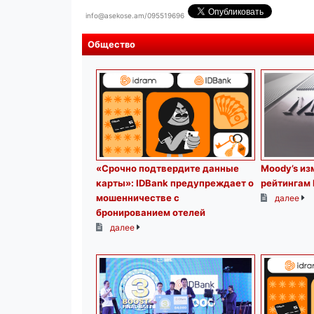
info@asekose.am/095519696
Общество
«Срочно подтвердите данные
Moody’s из
карты»: IDBank предупреждает о
рейтингам 
мошенничестве с
далее
бронированием отелей
далее