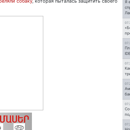
реляли собаку
, которая пыталась защитить своего
Я 
сп
Л
07.
«Б
пр
07.
Пл
ID
07.
Ка
тр
07.
Ам
ба
07.
Со
по
07.
Но