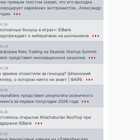
ему прямым текстом сказал, что его выходка
ровоцирует еврейских экстремистов...Александр
апшин
31.26
есплатные бонусы в играх»: IDBank
едупреждает о кибератаках на школьников
30.26
атформа Rate.Trading на Seaside Startup Summit:
Bank представил инновационное решение
30.26
к армяне отомстили за геноцид? Шпионский
иллер, о котором никто не знает | ФАЙБ
28.26
ериабанк представил результаты розничного
нкинга за первое полугодие 2026 года
28.26
стоялось открытие Khachaturian Rooftop при
ддержке IDBank
22.26
вые финансовые навыки на «Давидбекских