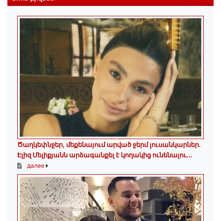
Ծաղկեփնջեր, մեքենայում արված ջերմ լուսանկարներ.
Էլիզ Մելիքյանն արձագանքել է կողակից ունենալու...
далее