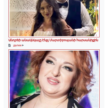
Անդրեի անակնկալը Էնջլ Մարտիրոսյանի հարսանիքին
далее