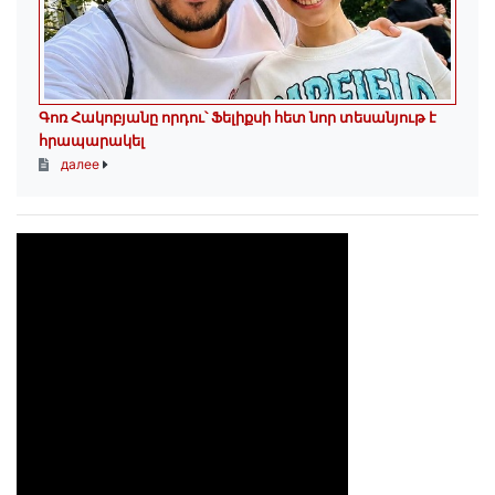
Գոռ Հակոբյանը որդու՝ Ֆելիքսի հետ նոր տեսանյութ է
հրապարակել
далее