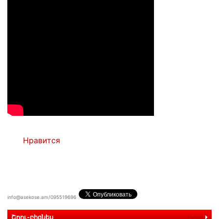
Нравится
info@asekose.am/095519696
Շոու-բիզնես
далее