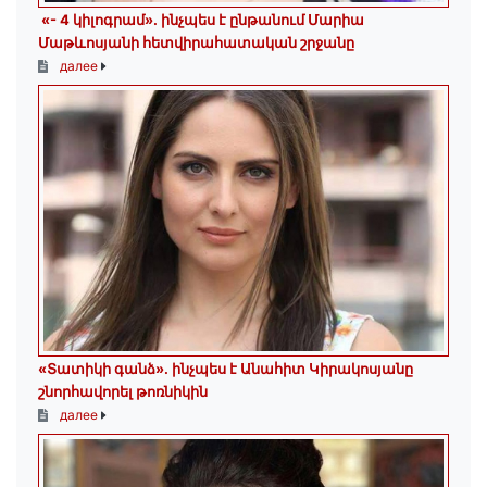
«- 4 կիլոգրամ». ինչպես է ընթանում Մարիա
Մաթևոսյանի հետվիրահատական շրջանը
далее
«Տատիկի գանձ». ինչպես է Անահիտ Կիրակոսյանը
շնորհավորել թոռնիկին
далее