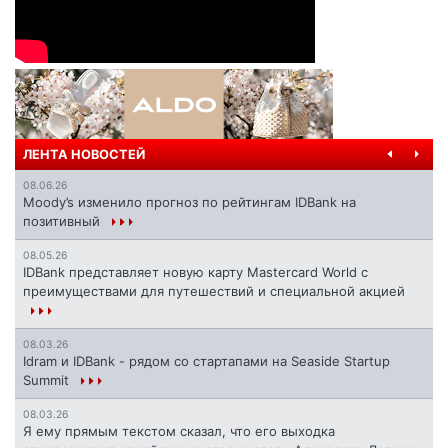
ЛЕНТА НОВОСТЕЙ
08.06.26
Moody’s изменило прогноз по рейтингам IDBank на
позитивный
08.05.26
IDBank представляет новую карту Mastercard World с
преимуществами для путешествий и специальной акцией
08.03.26
Idram и IDBank - рядом со стартапами на Seaside Startup
Summit
08.03.26
Я ему прямым текстом сказал, что его выходка