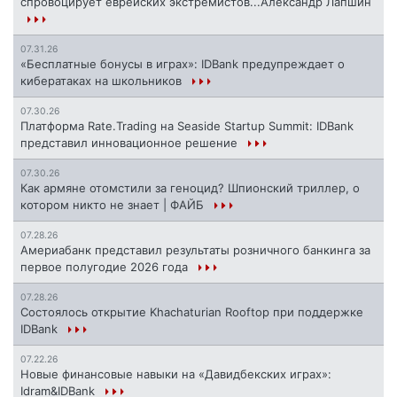
спровоцирует еврейских экстремистов...Александр Лапшин
07.31.26
«Бесплатные бонусы в играх»: IDBank предупреждает о
кибератаках на школьников
07.30.26
Платформа Rate.Trading на Seaside Startup Summit: IDBank
представил инновационное решение
07.30.26
Как армяне отомстили за геноцид? Шпионский триллер, о
котором никто не знает | ФАЙБ
07.28.26
Америабанк представил результаты розничного банкинга за
первое полугодие 2026 года
07.28.26
Состоялось открытие Khachaturian Rooftop при поддержке
IDBank
07.22.26
Новые финансовые навыки на «Давидбекских играх»:
Idram&IDBank