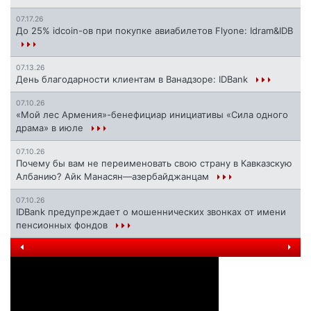
07.17.26
До 25% idcoin-ов при покупке авиабилетов Flyone: Idram&IDB
07.13.26
День благодарности клиентам в Ванадзоре: IDBank
07.10.26
«Мой лес Армения»-бенефициар инициативы «Сила одного
драма» в июле
07.10.26
Почему бы вам не переименовать свою страну в Кавказскую
Албанию? Айк Манасян—азербайджанцам
07.10.26
IDBank предупреждает о мошеннических звонках от имени
пенсионных фондов