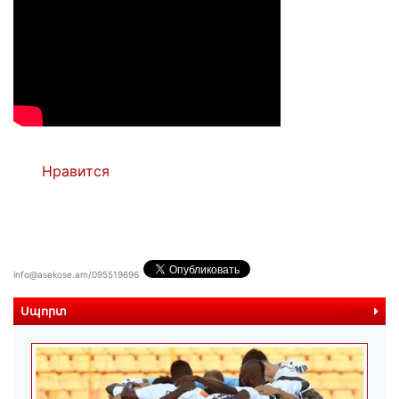
Нравится
info@asekose.am/095519696
Սպորտ
далее