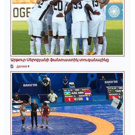
Արթուր Սերոբյանի ֆանտաստիկ տուգանայինը
далее