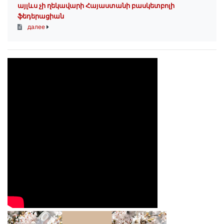
այլևս չի ղեկավարի Հայաստանի բասկետբոլի
ֆեդերացիան
далее