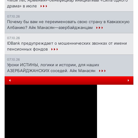
«Мой лес Армения»-бенефициар инициативы «Сила одного
драма» в июле
07.10.26
Почему бы вам не переименовать свою страну в Кавказскую
Албанию? Айк Манасян—азербайджанцам
07.10.26
IDBank предупреждает о мошеннических звонках от имени
пенсионных фондов
07.10.26
Уроки ИСТИНЫ, логики и истории, для наших
АЗЕРБАЙДЖАНСКИХ соседей. Айк Манасян