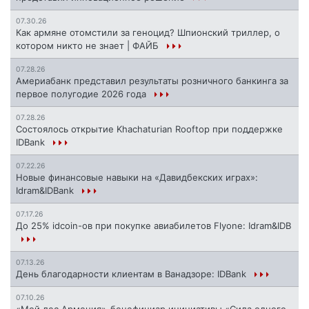
07.30.26
Как армяне отомстили за геноцид? Шпионский триллер, о
котором никто не знает | ФАЙБ
07.28.26
Америабанк представил результаты розничного банкинга за
первое полугодие 2026 года
07.28.26
Состоялось открытие Khachaturian Rooftop при поддержке
IDBank
07.22.26
Новые финансовые навыки на «Давидбекских играх»:
Idram&IDBank
07.17.26
До 25% idcoin-ов при покупке авиабилетов Flyone: Idram&IDB
07.13.26
День благодарности клиентам в Ванадзоре: IDBank
07.10.26