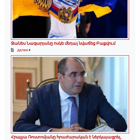
Ջանես Նազարյանը ոսկե մեդալ նվաճեց Բաքվում
далее
Հրաչյա Ռոստոմյանը հրաժարական է ներկայացրել,