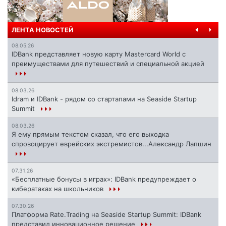
ЛЕНТА НОВОСТЕЙ
08.05.26
IDBank представляет новую карту Mastercard World с
преимуществами для путешествий и специальной акцией
08.03.26
Idram и IDBank - рядом со стартапами на Seaside Startup
Summit
08.03.26
Я ему прямым текстом сказал, что его выходка
спровоцирует еврейских экстремистов...Александр Лапшин
07.31.26
«Бесплатные бонусы в играх»: IDBank предупреждает о
кибератаках на школьников
07.30.26
Платформа Rate.Trading на Seaside Startup Summit: IDBank
представил инновационное решение