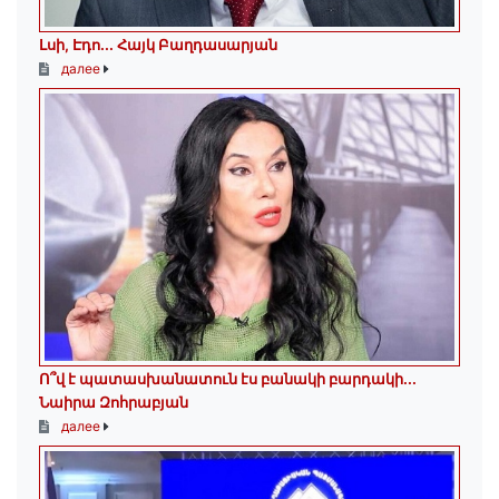
Լսի, Էդո․․․ Հայկ Բաղդասարյան
далее
Ո՞վ է պատասխանատուն էս բանակի բարդակի․․․
Նաիրա Զոհրաբյան
далее