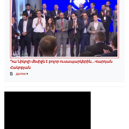
Դա Նիկոլի մեսիջն է բոլոր ուսապարկերին․․․Վարդան
Հակոբյան
далее