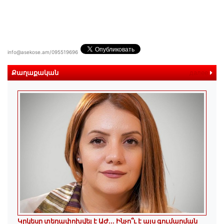
info@asekose.am/095519696
Քաղաքական
далее
Կրկեսը տեղափոխվել է ԱԺ... Ինչո՞ւ է այս գումարման