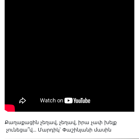
Քաղաքացին չեղավ, չեղավ, իրա չափ խելք
չունեցա՞վ․․․ Մարդիկ՝ Փաշինյանի մասին