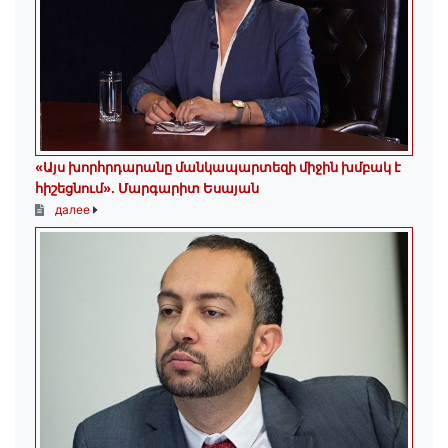
«Այս խորհրդարանը մանկապարտեզի միջին խմբակ է
հիշեցնում»․ Մարգարիտ Եսայան
далее