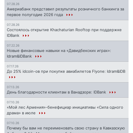
07.28.26
Америабанк представил результаты розничного банкинга за
первое полугодие 2026 года
07.28.26
Состоялось открытие Khachaturian Rooftop при поддержке
IDBank
07.22.26
Новые финансовые навыки на «Давидбекских играх»:
Idram&IDBank
07.17.26
До 25% idcoin-ов при покупке авиабилетов Flyone: Idram&IDB
07.13.26
День благодарности клиентам в Ванадзоре: IDBank
07.10.26
«Мой лес Армения»-бенефициар инициативы «Сила одного
драма» в июле
07.10.26
Почему бы вам не переименовать свою страну в Кавказскую