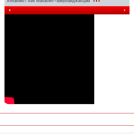
Албанию? Айк Манасян—азербайджанцам