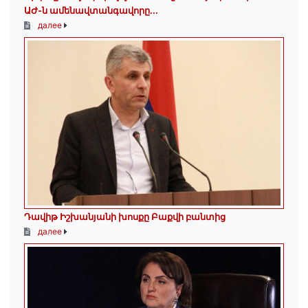
ԱԺ-ն ամենավտանգավորը...
далее
Դավիթ Իշխանյանի խոսքը Բաքվի բանտից
далее