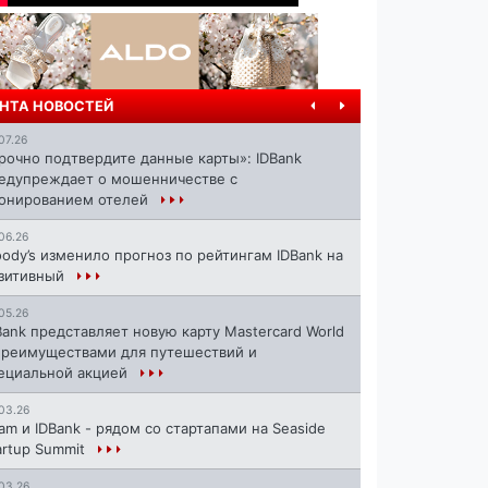
НТА НОВОСТЕЙ
07.26
рочно подтвердите данные карты»: IDBank
едупреждает о мошенничестве с
онированием отелей
06.26
ody’s изменило прогноз по рейтингам IDBank на
зитивный
05.26
Bank представляет новую карту Mastercard World
преимуществами для путешествий и
ециальной акцией
03.26
ram и IDBank - рядом со стартапами на Seaside
artup Summit
03.26