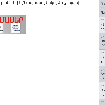
բանն է, ինչ՝հավատալ Նիկոլ Փաշինյանի
Я 
сп
Л
07.
«Б
пр
07.
Пл
ID
07.
Ка
тр
07.
Ам
ба
07.
Со
по
07.