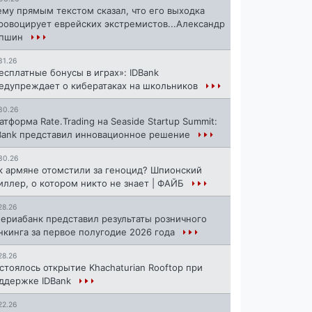
ему прямым текстом сказал, что его выходка
ровоцирует еврейских экстремистов...Александр
апшин
31.26
есплатные бонусы в играх»: IDBank
едупреждает о кибератаках на школьников
30.26
атформа Rate.Trading на Seaside Startup Summit:
Bank представил инновационное решение
30.26
к армяне отомстили за геноцид? Шпионский
иллер, о котором никто не знает | ФАЙБ
28.26
ериабанк представил результаты розничного
нкинга за первое полугодие 2026 года
28.26
стоялось открытие Khachaturian Rooftop при
ддержке IDBank
22.26