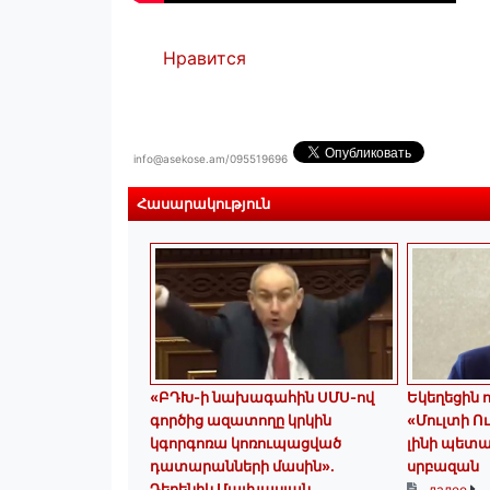
Нравится
info@asekose.am/095519696
Հասարակություն
«ԲԴԽ-ի նախագահին ՍՄՍ-ով
Եկեղեցին ոչ
գործից ազատողը կրկին
«Մուլտի Ու
կգորգոռա կոռուպացված
լինի պետ
դատարանների մասին».
սրբազան
Դերենիկ Մալխասյան
далее