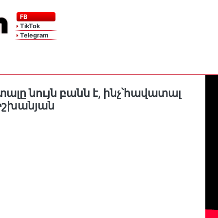
FB
TikTok
Telegram
լը նույն բանն է, ինչ՝հավատալ
․Իշխանյան