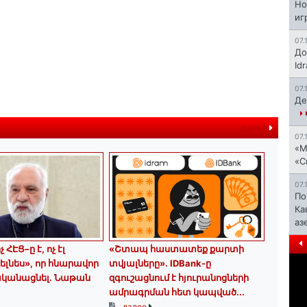
Но
иг
07.
До
Id
07.
Де
далее
07.
«М
«С
07.
По
Ка
аз
 ՀԷՑ–ը է, ոչ էլ
«Շտապ հաստատեք քարտի
ելնես», որ հնարավոր
տվյալները»․ IDBank-ը
ականացնել. Նաթան
զգուշացնում է հյուրանոցների
ամրագրման հետ կապված...
далее