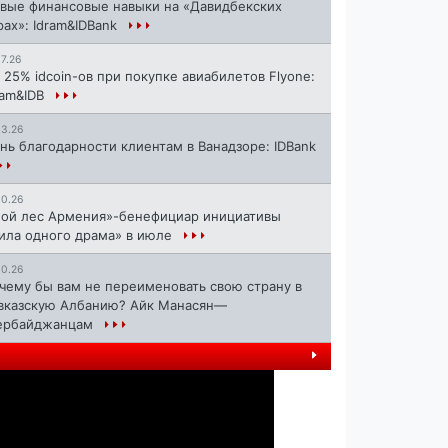
вые финансовые навыки на «Давидбекских
рах»: Idram&IDBank
17.26
 25% idcoin-ов при покупке авиабилетов Flyone:
ram&IDB
13.26
нь благодарности клиентам в Ванадзоре: IDBank
10.26
ой лес Армения»-бенефициар инициативы
ила одного драма» в июле
10.26
чему бы вам не переименовать свою страну в
вказскую Албанию? Айк Манасян—
ербайджанцам