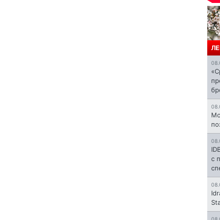
ЛЕ
08.
«С
пр
бр
08.
Mo
по
08.
ID
с 
сп
08.
Id
St
08.