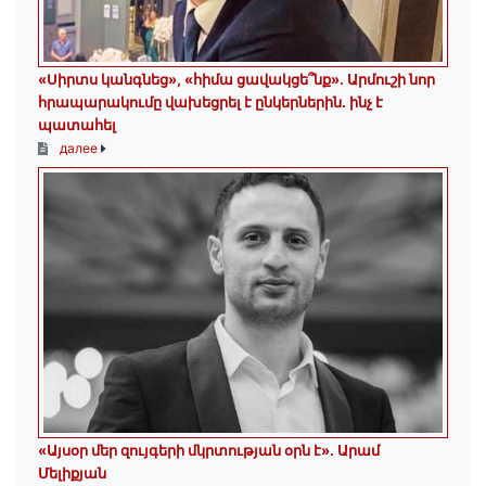
«Սիրտս կանգնեց», «հիմա ցավակցե՞նք». Արմուշի նոր
հրապարակումը վախեցրել է ընկերներին. ինչ է
պատահել
далее
«Այսօր մեր զույգերի մկրտության օրն է»․ Արամ
Մելիքյան