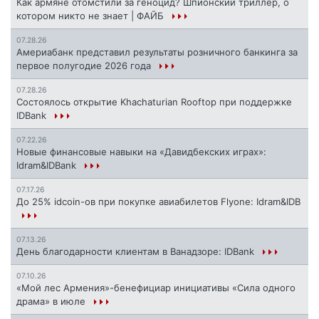
Как армяне отомстили за геноцид? Шпионский триллер, о
котором никто не знает | ФАЙБ
07.28.26
Америабанк представил результаты розничного банкинга за
первое полугодие 2026 года
07.28.26
Состоялось открытие Khachaturian Rooftop при поддержке
IDBank
07.22.26
Новые финансовые навыки на «Давидбекских играх»:
Idram&IDBank
07.17.26
До 25% idcoin-ов при покупке авиабилетов Flyone: Idram&IDB
07.13.26
День благодарности клиентам в Ванадзоре: IDBank
07.10.26
«Мой лес Армения»-бенефициар инициативы «Сила одного
драма» в июле