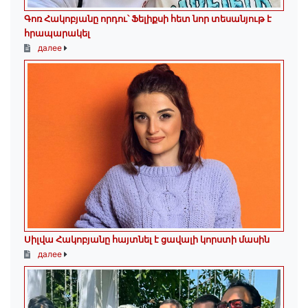
Գոռ Հակոբյանը որդու՝ Ֆելիքսի հետ նոր տեսանյութ է
հրապարակել
далее
Սիլվա Հակոբյանը հայտնել է ցավալի կորստի մասին
далее