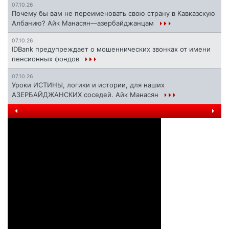
07.10.26
Почему бы вам не переименовать свою страну в Кавказскую
Албанию? Айк Манасян—азербайджанцам
07.10.26
IDBank предупреждает о мошеннических звонках от имени
пенсионных фондов
07.10.26
Уроки ИСТИНЫ, логики и истории, для наших
АЗЕРБАЙДЖАНСКИХ соседей. Айк Манасян