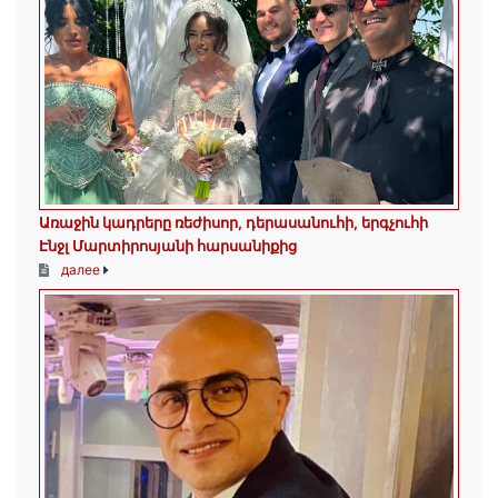
Առաջին կադրերը ռեժիսոր, դերասանուհի, երգչուհի
Էնջլ Մարտիրոսյանի հարսանիքից
далее