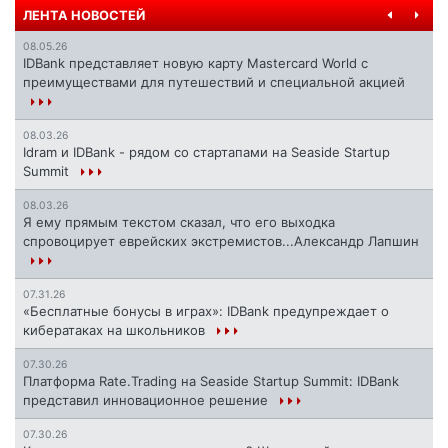
ЛЕНТА НОВОСТЕЙ
08.05.26
IDBank представляет новую карту Mastercard World с
преимуществами для путешествий и специальной акцией
08.03.26
Idram и IDBank - рядом со стартапами на Seaside Startup
Summit
08.03.26
Я ему прямым текстом сказал, что его выходка
спровоцирует еврейских экстремистов...Александр Лапшин
07.31.26
«Бесплатные бонусы в играх»: IDBank предупреждает о
кибератаках на школьников
07.30.26
Платформа Rate.Trading на Seaside Startup Summit: IDBank
представил инновационное решение
07.30.26