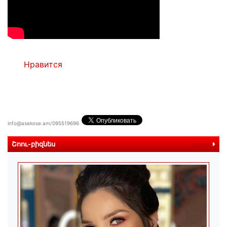
Нравится
info@asekose.am/095519696
Շոու-բիզնես
далее