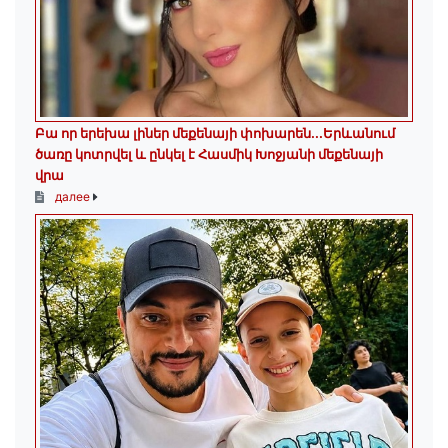
Բա որ երեխա լիներ մեքենայի փոխարեն...Երևանում
ծառը կոտրվել և ընկել է Հասմիկ Խոջյանի մեքենայի
վրա
далее