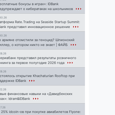
есплатные бонусы в играх»: IDBank
едупреждает о кибератаках на школьников
30.26
атформа Rate.Trading на Seaside Startup Summit:
Bank представил инновационное решение
30.26
к армяне отомстили за геноцид? Шпионский
иллер, о котором никто не знает | ФАЙБ
28.26
ериабанк представил результаты розничного
нкинга за первое полугодие 2026 года
28.26
стоялось открытие Khachaturian Rooftop при
ддержке IDBank
22.26
вые финансовые навыки на «Давидбекских
рах»: Idram&IDBank
17.26
 25% idcoin-ов при покупке авиабилетов Flyone: