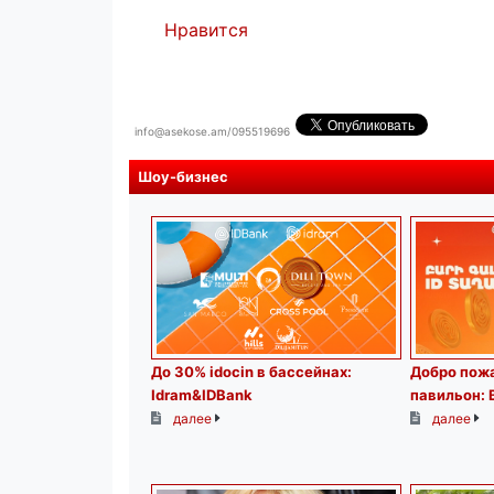
Нравится
info@asekose.am/095519696
Шоу-бизнес
До 30% idocin в бассейнах:
Добро пожа
Idram&IDBank
павильон: 
далее
далее