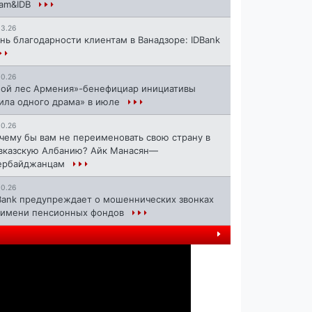
ram&IDB
13.26
нь благодарности клиентам в Ванадзоре: IDBank
10.26
ой лес Армения»-бенефициар инициативы
ила одного драма» в июле
10.26
чему бы вам не переименовать свою страну в
вказскую Албанию? Айк Манасян—
ербайджанцам
10.26
Bank предупреждает о мошеннических звонках
 имени пенсионных фондов