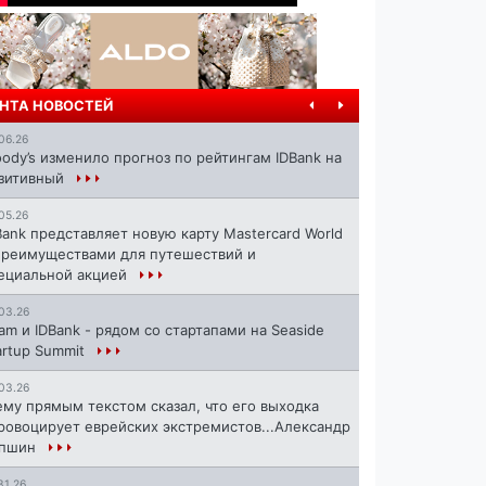
НТА НОВОСТЕЙ
06.26
ody’s изменило прогноз по рейтингам IDBank на
зитивный
05.26
Bank представляет новую карту Mastercard World
преимуществами для путешествий и
ециальной акцией
03.26
ram и IDBank - рядом со стартапами на Seaside
artup Summit
03.26
ему прямым текстом сказал, что его выходка
ровоцирует еврейских экстремистов...Александр
апшин
31.26