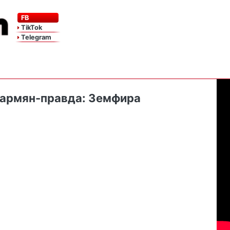
FB
TikTok
Telegram
и армян-правда: Земфира