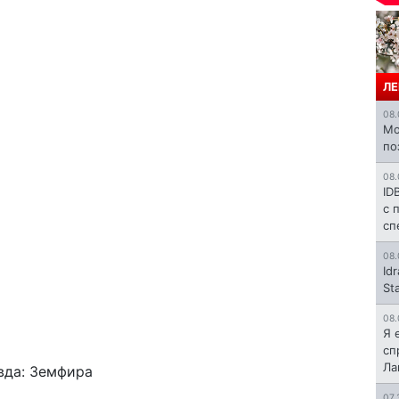
ЛЕ
08.
Mo
по
08.
ID
с 
сп
08.
Id
St
08.
Я 
сп
Л
вда: Земфира
07.