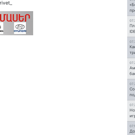
ivet_
«Б
пр
07.
Пл
ID
07.
Ка
тр
07.
Ам
ба
07.
Со
по
07.
Но
иг
07.
До