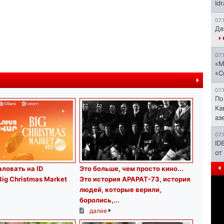
Id
07.
Де
07.
«М
«С
далее
07.
По
Ка
аз
07.
ID
от
ловать на ID
Это больше, чем просто кино.․․
Big Christmas Market
Это история АРАРАТ-73, история
людей, которые верили,
боролись,...
далее