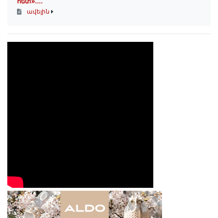
հետ»․...
ավելին