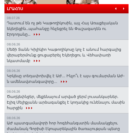
ԼՐԱՀՈՍ
08.07.26
Դատում են ոչ թե Կաթողիկոսին, այլ Հայ Առաքելական
եկեղեցին․․․պահանջը հնչեցրել են Փաշազադեն ու
Էրդողանը․․․
08.06.26
Մեծի Տանն Կիլիկիո Կաթողիկոսը կոչ է անում հարգալից
վերաբերմունք ցուցաբերել Եկեղեցու և Վեհափառի
նկատմամբ
08.06.26
Կրկեսը տեղափոխվել է ԱԺ... Ինչո՞ւ է այս գումարման ԱԺ-
ն ամենավտանգավորը...
08.06.26
Ծաղկեփնջեր, մեքենայում արված ջերմ լուսանկարներ.
Էլիզ Մելիքյանն արձագանքել է կողակից ունենալու մասին
հարցին
08.06.26
ԱԺ պատգամավորի հոր հոգեհանգստին մասնակցելու
ժամանակ Գորիսի էկոպարեկային ծառայության պետը