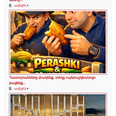
ավելին
Դատարանները փակենք, տեղը «պերաշկիանոց»
բացենք․․․
ավելին