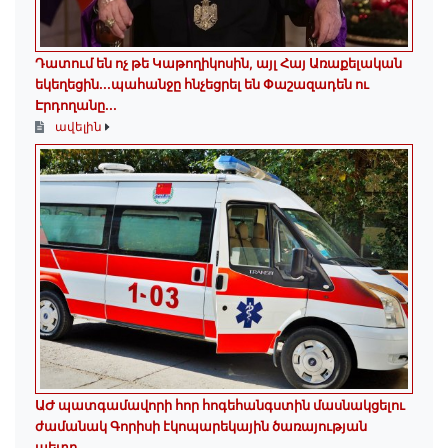
Դատում են ոչ թե Կաթողիկոսին, այլ Հայ Առաքելական
եկեղեցին․․․պահանջը հնչեցրել են Փաշազադեն ու
Էրդողանը․․․
ավելին
ԱԺ պատգամավորի հոր հոգեհանգստին մասնակցելու
ժամանակ Գորիսի էկոպարեկային ծառայության
պետը...