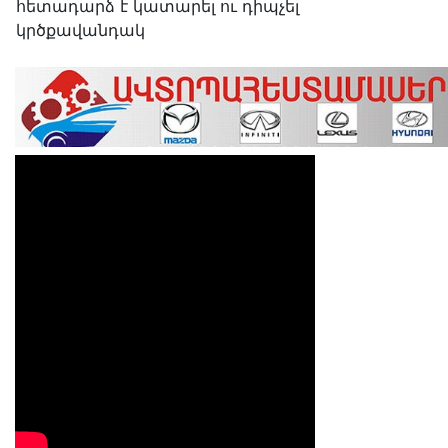
հետադարձ է կատարել ու դիպչել
կրծքավանդակ