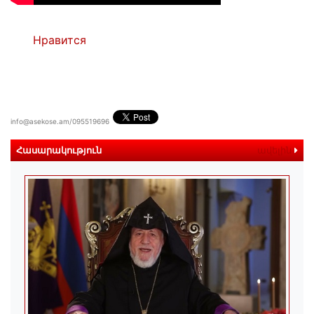
Нравится
info@asekose.am/095519696
Հասարակություն
ավելին