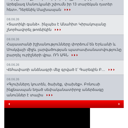
Արեգնազ Մանուկյանի շփումն իր 13 տարեկան դստեր
հետ»․ Դերենիկ Մալխասյան
08.06.26
«Տատիկի գանձ». ինչպես է Անահիտ Կիրակոսյանը
շնորհավորել թոռնիկին
08.06.26
Հայաստանի իշխանությունները փորձում են Երևանի և
Մոսկվայի միջև լարվածության պատասխանատվությունը
բարդել ուրիշների վրա. ՌԴ ԱԳՆ
08.06.26
Վեհափառի անձնագրի մեջ գրված է՝ Գարեգին Բ...
08.06.26
«Գլուխներդ կուտեն, ծախեք, փախեք»․ Բոնուսի
ինքնասպան եղած սեփականատիրոջ աներձագը
անուններ է տալիս