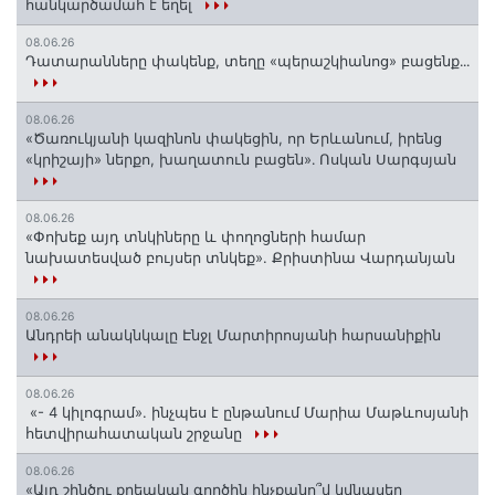
հանկարծամահ է եղել
08.06.26
Դատարանները փակենք, տեղը «պերաշկիանոց» բացենք․․․
08.06.26
«Ծառուկյանի կազինոն փակեցին, որ Երևանում, իրենց
«կրիշայի» ներքո, խաղատուն բացեն»․ Ոսկան Սարգսյան
08.06.26
«Փոխեք այդ տնկիները և փողոցների համար
նախատեսված բույսեր տնկեք». Քրիստինա Վարդանյան
08.06.26
Անդրեի անակնկալը Էնջլ Մարտիրոսյանի հարսանիքին
08.06.26
«- 4 կիլոգրամ». ինչպես է ընթանում Մարիա Մաթևոսյանի
հետվիրահատական շրջանը
08.06.26
«Այդ շինծու քրեական գործին ինչքանո՞վ կվնասեր