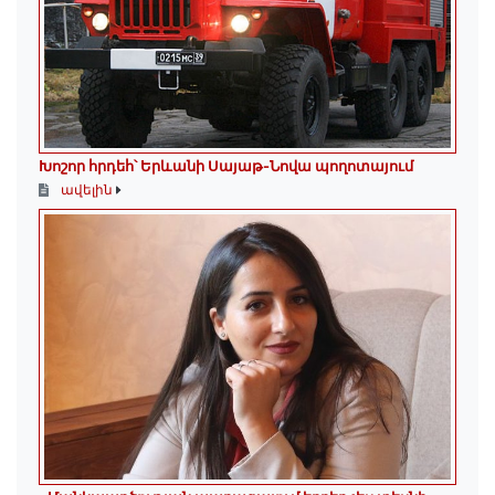
Խոշոր հրդեհ՝ Երևանի Սայաթ-Նովա պողոտայում
ավելին