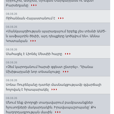
Սիրուշոն, Անդրեն, Սյուզան Մարգարյանն ու Ավետ
Բարսեղյանը
08.08.26
Ռիհաննան Հայաստանում է
08.08.26
«Մանկապղծության պարագայում երբեք չես տեսնի ԱԱԾ-
ն ասֆալտին ծեփի, այդ դեպքերը կոծկվում են»․ Աննա
Կոստանյան
08.08.26
Մահացել է Լիոնել Մեսսիի հայրը
08.08.26
«Չեմ կարողանում հարսի զգեստ ընտրել». Դիանա
Մխիթարյանի նոր տեսանյութը
08.08.26
Սոնա Ռուբենյանը դստեր մասնակցությամբ զվարճալի
հոլովակ է հրապարակել
08.08.26
Մնում ենք փողոցի տաղավարում բամբասանքներ
հյուսողների մակարդակին․ Իրավապաշտպանը՝ ՔԿ
հաղորդագրության մասին