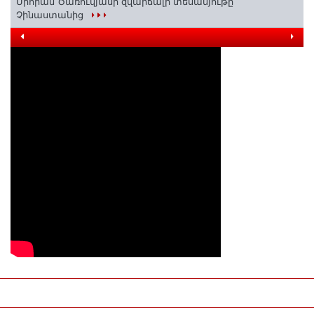
Միհրան Ծառուկյանի զվարճալի տեսանյութը՝
Չինաստանից