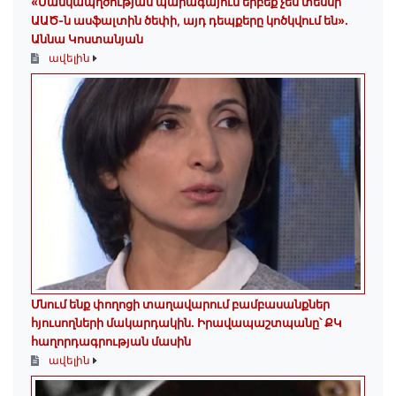
«Մանկապղծության պարագայում երբեք չես տեսնի
ԱԱԾ-ն ասֆալտին ծեփի, այդ դեպքերը կոծկվում են»․
Աննա Կոստանյան
ավելին
Մնում ենք փողոցի տաղավարում բամբասանքներ
հյուսողների մակարդակին․ Իրավապաշտպանը՝ ՔԿ
հաղորդագրության մասին
ավելին